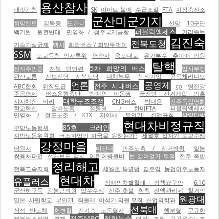
용산참사
패킷감청
SK
이마트 불매
수급조절
FTA
지정충전소
군산미군기지
희망텐트
김득중
도가니
신당
10구단
퍼블릭액세스
백기완
원전반대
민영화 / 청주국제공항
키리졸브
김진숙
전북도청
가습기살균제
택시
희망버스 / 희망뚜벅이
SSM
도교육청 인사특위
영양사
웅포대교
유가부수
추미애 의원
탈핵
5차 희망의 버스
전자주민증
전북 민언련
입시부정
완산교통
진보신당 전북도당
대체복무
녹색기업
공동체라디오
언론
공영제
전주 시내버스
ABC협회
위장도급
cp
영전강
준공영제
버스운행중단
장애인 이동권
국정언 선거개입 의혹
대학구조조정
지자체장 비리
CNG버스
박대용
전주독립영화
학교혁신
알바노동
정동영 / 한미FTA
퍼블릭액세서
민영화 / 철도노조 / KTX
저어새
무인기
취업규칙
삼양다방
현대차비정규직
85호 크레인
부당노동행위
지방노동위원회
버스파업의 파국을 원하는가?
세월호 십자가 도보순례
강정마을
남원시
비전대
민주노총 / 선거방침
일본
쌍용차파업
선거보도 감시
어린이병원비
논 갈아엎기 투쟁
전주 폭발
정리해고
전북고속지회
세월호 특별법
김주익
농업이주노동자
현대차
유플러스
장애인차별철폐 정책요구안
6.10
군산하구둑
강봉근의원
압수수색
전주 촛불
학칙
전액관리제
철거민
원광대
밀본
사립학교
부안21
직불제
이석기 의원 무죄
산업의학과
전북대
삼성 반도체
현병철
진기승 노동열사
핵분열
문규현
전주MBC
참한뉴스
전북버스파업
경제
법외노조화
공공운수노조