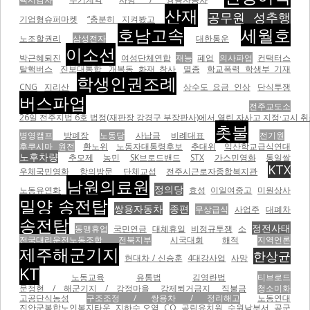
산재
공무원 성추행
기업형슈퍼마켓
“충분히 지켜봤고
호남고속
세월호
노조할권리
삼성전자
대한통운
이소선
박근혜퇴진
여성단체연합
재능
폐업
의사파업
컨택터스
탈핵버스
진보대통합
개복동 화재 참사
멸종
학교폭력 학생부 기재
학생인권조례
CNG
지리산
상수도 요금 인상
단식투쟁
버스파업
전주교도소
26일 전주지법 6호 법정(재판장 강경구 부장판사)에서 열린 자사고 지정·고시 취
촛불
병영캠프
방폐장
노동당
사납금
비례대표
전기원
후쿠시마 원전
환노위
노동자대통령후보
추대위
익산학교급식연대
노후차량
추모제
농민
SK브로드밴드
STX
가스민영화
통일쌀
KTX
우체국민영화
항의방문
단체교섭
전주시근로자종합복지관
남원의료원
정의당
노동유연화
효성
이일여중고
미원상사
밀양 송전탑
쌍용자동차
종편
무상급식
사업주
대폐차
송전탑
정전사태
동맹휴업
국민연금
대체휴일
비정규투쟁
소
전국대리운전노동조합 전북지부
시국대회
해적
지역언론
제주해군기지
한상균
현대차 / 신승훈
4대강사업
사망
KT
노동교육
유통법
김영란법
티브로드
문정현 / 해군기지 / 강정마을
강제퇴거금지
직불금
청소미화
고공단식농성
구조조정 / 쌍용차 / 정리해고
노동연대
진안군복합노인복지타운
지하수 오염
CO
공립유치원
수원남부서
공군