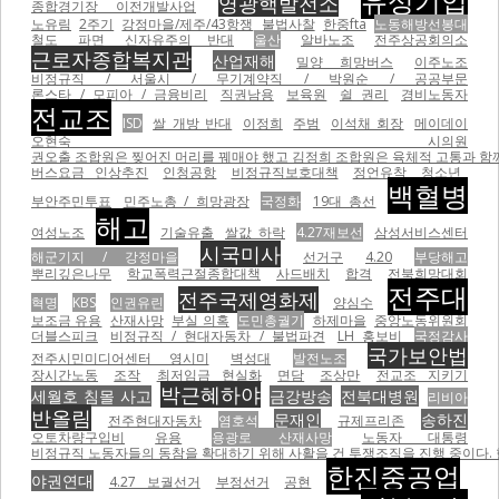
유성기업
영광핵발전소
종합경기장 이전개발사업
노유림
2주기
강정마을/제주/43항쟁
불법사찰
한중fta
노동해방선봉대
철도
파면
신자유주의 반대
울산
알바노조
전주상공회의소
근로자종합복지관
산업재해
밀양 희망버스
이주노조
비정규직 / 서울시 / 무기계약직 / 박원순 / 공공부문
론스타 / 모피아 / 금융비리
직권남용
보육원
쉴 권리
경비노동자
전교조
ISD
쌀 개방 반대
이정희
주범
이석채 회장
메이데이
오현숙 시의원
권오출 조합원은 찢어진 머리를 꿰매야 했고 김정희 조합원은 육체적 고통과 함께
버스요금 인상추진
인청공항
비정규직보호대책
정언유착
청소년
백혈병
부안주민투표
민주노총 / 희망광장
국정화
19대 총선
해고
여성노조
기술유출
쌀값 하락
4.27재보선
삼성서비스센터
시국미사
해군기지 / 강정마을
선거구
4.20
부당해고
뿌리깊은나무
학교폭력근절종합대책
사드배치
합격
전북희망대회
전주대
전주국제영화제
혁명
KBS
인권유린
양심수
보조금 유용
산재사망
부실 의혹
도민총궐기
하제마을
중앙노동위원회
더블스피크
비정규직 / 현대자동차 / 불법파견
LH 홍보비
국정감사
국가보안법
전주시민미디어센터 영시미
벽성대
발전노조
장시간노동
조작
최저임금 현실화
면담
조상만
전교조 지키기
박근혜하야
세월호 침몰 사고
금강방송
전북대병원
리비아
반올림
문재인
송하진
전주현대자동차
염호석
규제프리존
오토차량구입비
유용
용광로 산재사망
노동자 대통령
비정규직 노동자들의 동참을 확대하기 위해 사활을 건 투쟁조직을 진행 중이다.
한진중공업
야권연대
4.27 보궐선거
부정선거
공현