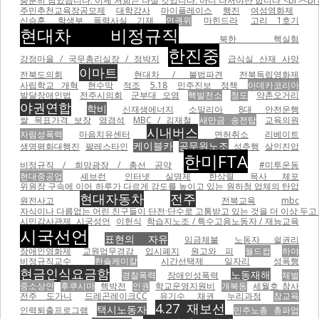
충분히 참았습니다. 이제 저희는 나설 것입니다. 아니 나서야만 합니다”<br><br
주민추천교육장공모제
대학강사
마이플레이스
행진
여성영화제
신승훈
학생부 폭력사실 기재
인권위
마힌드라
고리 1호기
현대차 비정규직
북한 핵실험
한진중
강정마을 / 국무총리실장 / 정박지
급식실 산재 사망
이마트
전북도의회
현대차 / 불법파견
전북독립영화제
사립학교 개혁
현수막
적조
5.18
민주진보
정책
아데카코리아
발달장애인법
전주시의회
군부대 오염
핵발전소
청도
약촌오거리
야권연합
학비
신재생에너지
소말리아
8대 안전운행
쌀 목표가격 보장
염경석
MBC / 김재철
새만금 송전탑
교육의원
시내버스
자림성폭력
마음치유센터
면허취소
리베이트
케이블카
공무원노조
생명평화대행진
팔레스타인
성추행
살인진압
한미FTA
비정규직 / 희망광장 / 총선 공약
#미투운동
현대중공업
셰브런
인터넷 실명제
한상렬 목사 체포
위원장 구속에 이어 하루가 다르게 강도를 높이고 있는 원하청 업체의 탄압
현대자동차
전주
원전사고
전북교육
mbc
자식이나 다름없는 어린 친구들이 단전·단수로 고통받고 있는 것을 더 이상 두고 볼
시민감사관제
시국성언
이헌식
학습지노조 / 특수고용노동자 / 재능교육
시국선언
표현의 자유
임금체불
노동자 쉴권리
장애인영화제
교원업무경감
입시폐지
원고와 피
월드컵
하야
비정규직교수
한솔케미칼
시간선택제 일자리
성폭행
현금인식요금함
노동재해
경찰폭력
장애인성폭력
체벌
중소상인
후쿠시마
핵박전
인권
학교운영지원비
개복동
세월호 참사
전주 도가니
드레곤레이크CC
유기수
채권
누리과정
참교육
4.27 재보선
택시노동자
인력퇴출프로그램
민주노총 총파업