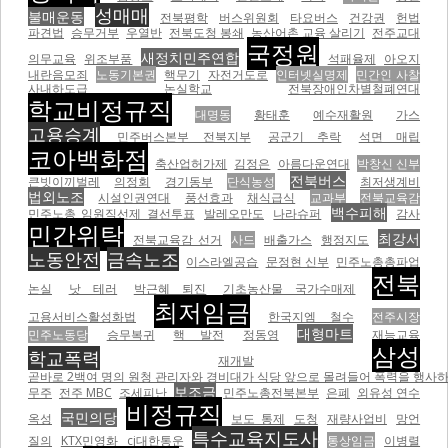
성매매
불매운동
전북평학
버스위원회
타요버스
건강권
헌법
파견법
승무거부
우열반
전북도청 봉쇄
농산어촌 교육 살리기
전주교대
국정원
새정치민주연합
의무교육
위조부품
석패율제
아오지
내란음모죄
노동기본권
핵무기
자전거도로
인터넷실명제
민간인 사찰
사내하도급
논실학교
전북장애인차별철폐연대
학교비정규직
대명동
황태훈
예수재활원
가스
고용승계
민주버스본부 전북지부
공군기 추락
석면 매립
코아백화점
축산업허가제
김정은
아름다운연대
박창신 신부
전북버스
큰빗이끼벌레
의정회
경기동부
단식농성
최저생계비
법외노조
시설인권연대
풍선효과
채식급식
교과부
전북교육감
백수피해
민주노총 임원직선제 결선투표
발레오만도
나라슈퍼
감사
민간위탁
최강서
전북교육감 선거
사드
배출가스
행정지도
노동안전
금속노조
이스라엘공습
문정현 신부
민주노총총파업
전북
논실
낫 테러
박근혜 퇴진
기초농산물 국가수매제
최저임금
고용서비스활성화법
한국지엠 철수
전주시장
대형마트
민주노동당
승무복귀
핵 발전
정동영
재능교육
삼성
학교폭력
재개발
곧바로 2백여 명의 원청 관리자와 경비대가 식당 앞으로 몰려들어 폭력을 행사하기 
보조금
무주
전주 MBC
조세피난
민주노총전북본부
은폐
외유성 연수
비정규직
국민의당
옥성
보도 통제
도청
재량사업비
망언
특수교육지도사
질의
KTX민영화
cj대한통운
통상임금
이병렬