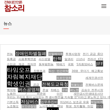
메뉴 건너뛰기
뉴스
장애인차별철폐
전농
프탈레이트
투쟁사업장
전기 공급 중단
탄핵
등록금
사용후핵연료
서신검열
알권리
신년사
전라선 KTX
JIFF
수입금
계급
장자연
동부팜한농
택배기
국회
5차희망버스
타임오프
차령초과
익산 민간위탁
36명 무더기 해고통보
자림복지재단
의료민영화
세계인권선언
학생인권
전북도교육청
공급
체불임금
전북버스문제
버스공영제
백석제
준설
차베스
구속
곽노현
김승수 전주시장
노회찬 / 허준영
미안
새만금시민생태조사단
우리는 우리의 힘이 남아있는 한 결사항전을 지속할 것”이라고 분노하고 있다. <br
저상버스
업무추진비
기본소득
저상버스 보조금 유용
제일여객
만도
노조혐오
보안관찰법
노사정소위
연대
학생 정치활동 탄압