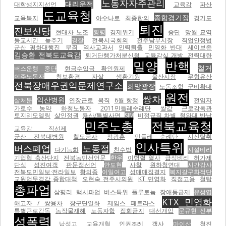
노동자자주관리
대리운전
대학생지지선언
교육감
파산
도교육청
종합경기장
교육복지
아수나로
최종합의
경기도
퇴진
진보신당
현대차 노조
횡령
경제위기
중단
망월 묘역
등교시간 늦추기
경찰
전북시국회의
전주남부시장
직업안정법
군산 평화대행진
무죄
역사교과서
인력퇴출
민영화 반대
세이브존
김승환 전북도교육감
퇴거단행가처분신청
교육감실 개방
전력대란
밀양
반핵
철거
버스운행 중단
현금수입금 확인원제
이주노동자
청보환경
자살
생환기원
울산시장
무형유산
전북장애우권익문제연구소
희망광장
노동조합
군비확대
원전
쌍차
익산병원
살처분
연장근로
복직
6월 항쟁
전임자
가로수 농약
하청노동자
2011민들레순례단
쌀값
근로감독관
토지리모델링
살인정권
용산/특별사면
SJM
비정규직 차별
청와대 반납
민주노총
전북교육청
교육감 직선제
군산 전북대병원
철도공사
정광훈
민들레 순례단
시신탈취
인사특위
버스폐업
노동절
다기능화
친수법
시설비리
기업형 축산단지
전북농민선언문
한우
이병렬 열사
급식비리
허가제
단식
성진여객
판문점선언
안도현
사찰
원하청연대
시간강사
전북도민일보·전라일보
황의종
이일여고
성매매집결지
복지갈구화적단
교원업무경감 종합대책
오현숙 전주시의원
KT 민영화
직접고용
철탑
총파업
삼평리
택시파업
버스특위
플루토늄
장애등급제
유성엽
KTX 민영화
해고자 / 쌍용차
창구단일화
제임스 페트라스
특별근로감독
농작물재해
노동자합
집회금지
대선개입
문규현 신부
성폭력
남성고
교육개혁
인권조례
객사
마이산
청진