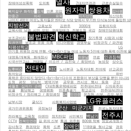
열사
장애여성성폭력
도의회
7대자연경관
근로손실일수
원자력
쌍용차
복지갈구 화적단
징계
언론 외압
감사원
안중근 의사 유묵
지지선언
익산악취
나머지 4명의 여성노동자들은 싼타모 식당 앞에서 무기한 단식농성에 돌입한 상태이
지방선거
고용보장
김완주
3000개
집회의자유
교육사랑 남원 시민 모임
코레일테크
전북도청 국감
장애인당원대회
불법파견
혁신학교
보조금비리
장기투쟁
사람과 사람
직권면직
보조금 유용 의혹
미디어렙법
경영부실
비정규직 / 파견법
지평선학교
LG
안기호 위원장 강제 연행. <br><br>오늘 여성 노동자 5인에 대한 폭력 이전에 울산 현대자동차비정
MBC파업
인권침해
대명동/개복동 화재참사
이운남
연료
시국선언교사
전태일 / 이소선 / 김진숙 / 희망버스
농성장
상수도
전태일
KEC
노후버스
노사분규
노동자대회 전야제
선고공판
최저임금 위반
폭력은 중단되지 않았다.<br><br>다수의 조합원이 부상을 당했을 뿐만 아니라
도청 광장
양심적 병역거부
공무원 전시성 행사 동원
군산
세월호 십자가 순례
CJ대한통운택배파업
전주대비전대
신자유주의
보궐
황당해고
생명평화
민중총궐기
학교급식
전주대/비전대
비정규직 / 정리해고 / 희망광장
LH
민언련
문정현 신부.
김모 부장
LG유플러스
남부시장
굴삭기
사회복지사업법
군산 미군기지
국가인권위원회
국정농단
전국노동자대회
전주시
백남기
전라북도 교육청
아덴만
정치탄압
서민복지
CCTV
전북민언련
길 위의 신부
통과
외주화
800원 착복
정보공개청구
장애인
감사청구
환경재앙
폭력
드론
118명을 형사고발
경유