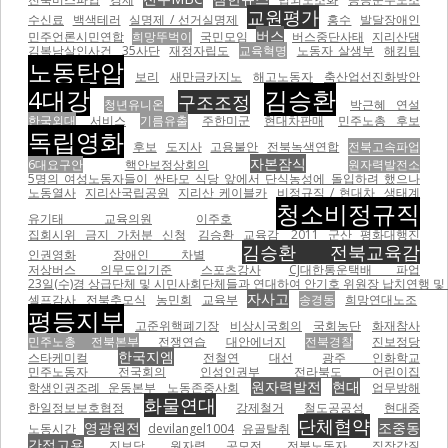
교원평가
수신료
백색테러
실명제 / 선거실명제
홍수
발달장애인
버스
민주언론시민연합
희망뚜벅이
국민모임
버스중단사태
지리산댐
김복남살인사건
35사단
재정자립도
교육혁명
노동자 살생부
해킹팀
노동탄압
보리
새만금카지노
해고노동자
축산업선진화방안
4대강
김승환
구조조정
청년유니온
박근혜 연설
한국외대
서비스
기름유출
주한미군
현대차판매
민주노총 후보
독립영화
후보
도지사
고용불안
전북녹색연합
전북고속파업
자본잠식
6대요구안
핵안보정상회의
원자력발전소
5명의 여성노동자들이 싼타모 식당 앞에서 단식농성에 돌입하려 했으나
노동열사
지리산국립공원
지리산 케이블카
비정규직 / 현대차
생태계
청소비정규직
유기태 교육의원
이주호
집회시위 금지 가처분 신청
김승환 교육감
2011 군산 평화대행진
김승환 전북교육감
인권영화
장애인 차별
저상버스 의무도입기준
스포츠강사
CJ대한통운택배 파업
23일(수)경 상급단체 및 시민사회단체들과 연대하여 안기호 위원장 납치연행 및 
자사고
셀프감사
전북추모식
농민회
교육부
송경동
희망연대노조
평등지부
고준위핵폐기장
비상시국회의
국회농단
화재참사
민주노총 전북본부
전쟁연습
대안에너지
전북경찰
진보정당
한국지엠
스타케미컬
전철연
대선
광주 인화학교
민주노동자 전국회의
인성인권부
전라북도 어린이집
원자력발전
현대
학생인권조례 운동본부
노동존중사회
업무방해
화물연대
한일정보보호협정
강제철거
철도공공성
현대중
단체협약
영광원전
조중동
노동시간
devilangel1004
유골탈취
간접고용
진보당
원자력 공모전
전북노동자
직장갑질