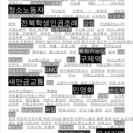
경유버스
전북도청 성추행
이갑용
MBC / 공정방송
청소노동자
추모일정
이명박 / 청와대
대우차
직장폐쇄
시청자참여프로그램
반자본주의
김태정
에콰도르
시국회의
전북학생인권조례
강정
벤젠
안녕들하십니까
노동자대회
건설노동자
청도 송전탑
수신료 인상
노선
버스ㅡ파업
박경렬 조합원은 곧바로 인근 한마음병원으로 응급후송 되었으며
공공부문 비정규직
CJ대한통운 택배노동자 파업
진주의료원
김정희 조합원은 폭력이 벌어지는 과정에 대한 충격으로 정신적 쇼크상태에 빠져
삼성전자서비스
인력 퇴출 프로그램
경찰 폭력
현장실습생
통합진보당
성매매방지법
롯데월드
월스트리트
천막
칠레
기아
구제역
용산
현장실습
김승환교육감
영상
버스노동자
전주대. 평등지부
한-EU FTA
교육혁명공동행동
대중교통시책평가
GMO
국정교과서
차량화재
영어회화전문강사
공영방송
한국타이어
캐나다산 쇠고기
주민감사
전소
전북도교육창 인사검증
새만금교통
금강
교원인사정책
원전 / 후쿠시마
안장 논란
민영화
반도체
농어촌교육발전 특별법
전동휠체어/전동스쿠터
전주종합경기장
공무원
인문학
노개투
내란음모
발암물질
언론사 홍보비
정년해고
군산화재참사
노조파괴
김정희
전북교육개혁
학교 비정규직
전라북도
박원순/뉴타운/재개발
파업
우체국
최순실게이트
85호크레인
87년 6월 항쟁
교대
정세균
탄소
최모 차장의 진두지휘 하에 단식에 돌입한 아주머니들은 물론 함께 있던 농성자들을 무자비하게 폭행하면서
끊는 쇳물 산재사망
김석진
전주대/비전대 청소노동자
보육교사
사노련
복수노조
전주시청 돈봉투
전북본부
영광 핵발전소
고용노동부