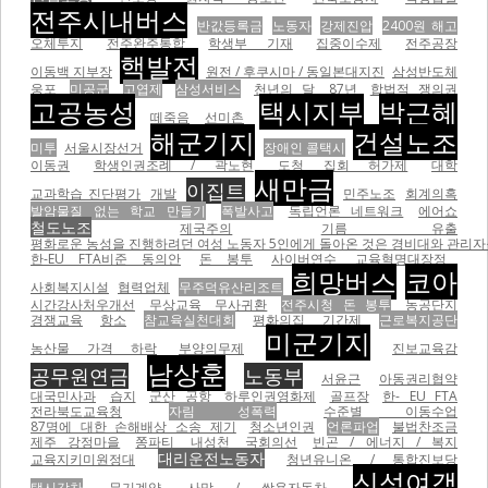
전주시내버스
반값등록금
노동자
강제진압
2400원 해고
오체투지
전주완주통합
학생부 기재
집중이수제
전주공장
핵발전
이동백 지부장
원전 / 후쿠시마 / 동일본대지진
삼성반도체
웅포
미공군
고엽제
삼성서비스
천년의 달
87년
합법적 쟁의권
고공농성
택시지부
박근혜
떼죽음
선미촌
해군기지
건설노조
미투
서울시장선거
장애인 콜택시
이동권
학생인권조례 / 곽노현
도청 집회 허가제
대학
새만금
이집트
교과학습 진단평가
개발
민주노조
회계의혹
발암물질 없는 학교 만들기
폭발사고
독립언론 네트워크
에어쇼
철도노조
제국주의
기름 유출
평화로운 농성을 진행하려던 여성 노동자 5인에게 돌아온 것은 경비대와 관리자들의
한-EU FTA비준 동의안
돈 봉투
사이버연수
교육혁명대장정
희망버스
코아
사회복지시설
협력업체
무주덕유산리조트
시간강사처우개선
무상교육
무사귀환
전주시청 돈 봉투
농공단지
경쟁교육
항소
참교육실천대회
평화의집
기간제
근로복지공단
미군기지
농산물 가격 하락
부양의무제
진보교육감
남상훈
공무원연금
노동부
서윤근
아동권리협약
대국민사과
습지
군산 공항
하루인권영화제
골프장
한- EU FTA
전라북도교육청
자림 성폭력
수준별 이동수업
87명에 대한 손해배상 소송 제기
청소년인권
언론파업
불법찬조금
제주 강정마을
쫑파티
내성천
국회의선
빈곤 / 에너지 / 복지
대리운전노동자
교육지키미원정대
청년유니온 / 통합진보당
신성여객
택시감차
무기계약
사망 / 쌍용자동차