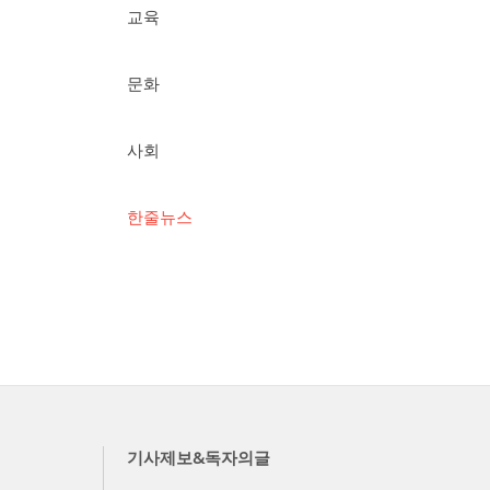
교육
문화
사회
한줄뉴스
기사제보&독자의글