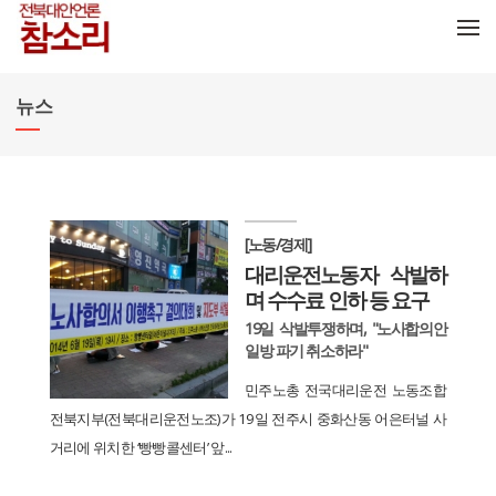
메뉴 건너뛰기
뉴스
[노동/경제]
대리운전노동자 삭발하
며 수수료 인하 등 요구
19일 삭발투쟁하며, "노사합의안
일방 파기 취소하라"
민주노총 전국대리운전 노동조합
전북지부(전북대리운전노조)가 19일 전주시 중화산동 어은터널 사
거리에 위치한 ‘빵빵콜센터’ 앞...