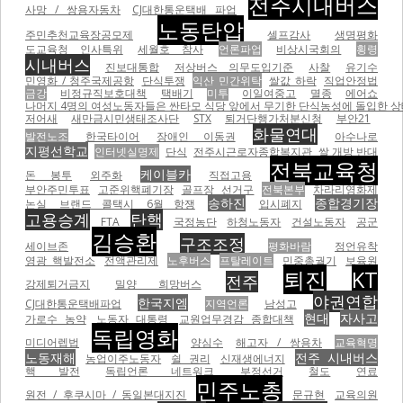
전주시내버스
사망 / 쌍용자동차
CJ대한통운택배 파업
노동탄압
주민추천교육장공모제
셀프감사
생명평화
도교육청 인사특위
세월호 참사
언론파업
비상시국회의
횡령
시내버스
진보대통합
저상버스 의무도입기준
사찰
유기수
민영화 / 청주국제공항
단식투쟁
익산 민간위탁
쌀값 하락
직업안정법
금강
비정규직보호대책
택배기
미투
이일여중고
멸종
에어쇼
나머지 4명의 여성노동자들은 싼타모 식당 앞에서 무기한 단식농성에 돌입한 상태이
저어새
새만금시민생태조사단
STX
퇴거단행가처분신청
부안21
화물연대
발전노조
한국타이어
장애인 이동권
아수나로
지평선학교
인터넷실명제
단식
전주시근로자종합복지관
쌀 개방 반대
전북교육청
케이블카
돈 봉투
외주화
직접고용
부안주민투표
고준위핵폐기장
골프장
선거구
전북본부
차라리영화제
송하진
종합경기장
논실
브랜드 콜택시
6월 항쟁
입시폐지
고용승계
탄핵
FTA
국정농단
하청노동자
건설노동자
공군
김승환
구조조정
세이브존
평화바람
정언유착
영광 핵발전소
전액관리제
노후버스
프탈레이트
민중총궐기
보육원
퇴진
KT
전주
강제퇴거금지
밀양 희망버스
야권연합
한국지엠
CJ대한통운택배파업
지역언론
남성고
현대
자사고
가로수 농약
노동자 대통령
교원업무경감 종합대책
독립영화
미디어렙법
양심수
해고자 / 쌍용차
교육혁명
노동재해
전주 시내버스
농업이주노동자
쉴 권리
신재생에너지
핵 발전
독립언론 네트워크
부정선거
철도
연료
민주노총
원전 / 후쿠시마 / 동일본대지진
문규현
교육의원