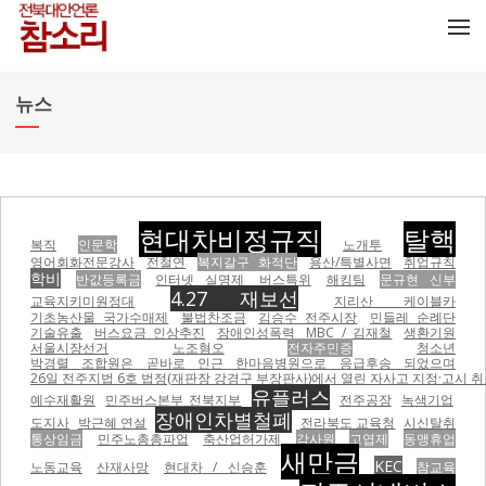
메뉴 건너뛰기
뉴스
현대차비정규직
탈핵
복직
인문학
노개투
영어회화전문강사
전철연
복지갈구 화적단
용산/특별사면
취업규칙
학비
반값등록금
인터넷 실명제
버스특위
해킹팀
문규현 신부
4.27 재보선
교육지키미원정대
지리산 케이블카
기초농산물 국가수매제
불법찬조금
김승수 전주시장
민들레 순례단
기술유출
버스요금 인상추진
장애인성폭력
MBC / 김재철
생환기원
서울시장선거
노조혐오
전자주민증
청소년
박경렬 조합원은 곧바로 인근 한마음병원으로 응급후송 되었으며
26일 전주지법 6호 법정(재판장 강경구 부장판사)에서 열린 자사고 지정·고시 취
유플러스
예수재활원
민주버스본부 전북지부
전주공장
녹색기업
장애인차별철폐
도지사
박근혜 연설
전라북도 교육청
시신탈취
통상임금
민주노총총파업
축산업허가제
감사원
고엽제
동맹휴업
새만금
KEC
노동교육
산재사망
현대차 / 신승훈
참교육