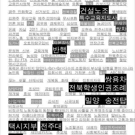
교원인사정책
전라북도문화예술지부
유통법
청도
진보신당 전북도당
건설노조
광주 인화학교
선거보도 감시
전북경찰
백색테러
특수교육지도사
김완주
무상교육
제주 강정마을
무사귀환
웅포
문재인
언론 외압
구속
공무원
경제위기
심상정
체불임금
농공단지
쌍차
은폐
자살
2011 군산 평화대행진
징계
오현숙 전주시의원
파견법
전북녹색연합
우열반
채권
전북도청 봉쇄
민주노총 임원직선제 결선투표
반자본주의
웅포대교
군산하구둑
자본잠식
도가니
오토차량구입비
노동당
연장근로
전북교육감
반핵
문정현 신부
교육개혁
산업의학과
시국회의
노사분규
전라북도
농성장
대학생지지선언
6대요구안
소음피해
전북추모식
한- EU FTA
건강권
아데카코리아
전북노동자
탈핵버스
사노련
철탑
역사교과서
폭력은 중단되지 않았다.<br><br>다수의 조합원이 부상을 당했을 뿐만 아니라
농민회
박창신 신부
집회시위 금지 가처분 신청
울산
ABC협회
쌍용차
끊는 쇳물 산재사망
개복동 화재 참사
집회의자유
전북학생인권조례
삼양다방
조상만
공립유치원
재개발
효성
메이데이
한우
이병렬 열사
김정희
수신료 인상
밀양 송전탑
산업재해
민언련
김석진
시국대회
비정규직 / 희망광장 / 총선 공약
비정규직 노동자들의 동참을 확대하기 위해 사활을 건 투쟁조직을 진행 중이다.
전북버스
허가제
아름다운연대
준설
장기투쟁
노동연대
알바노조
권오출 조합원은 찢어진 머리를 꿰매야 했고 김정희 조합원은 육체적 고통과 함께
택시지부
전주대
노조할권리
대폐차
삼성전자서비스
박근혜퇴진
새만금카지노
추모제
이헌식
사회복지시설
항의방문