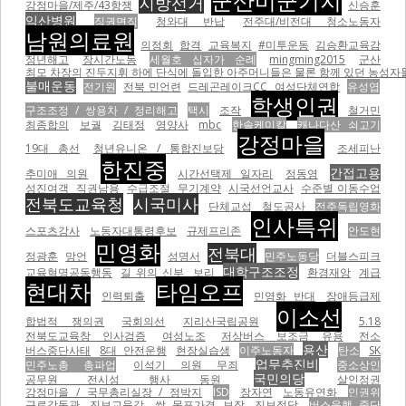
군산미군기지
지방선거
강정마을/제주/43항쟁
신승훈
익산병원
직권면직
청와대 반납
전주대/비전대 청소노동자
남원의료원
의정회
합격
교육복지
#미투운동
김승환교육감
정년해고
장시간노동
세월호 십자가 순례
mingming2015
군산
최모 차장의 진두지휘 하에 단식에 돌입한 아주머니들은 물론 함께 있던 농성자들을 무자비하게 폭행하면서
불매운동
전기원
전북 민언련
드레곤레이크CC
여성단체연합
유성엽
학생인권
구조조정 / 쌍용차 / 정리해고
택시
조작
철거민
최종합의
보궐
김태정
영양사
mbc
한솔케미칼
캐나다산 쇠고기
강정마을
19대 총선
청년유니온 / 통합진보당
조세피난
한진중
간접고용
추미애 의원
시간선택제 일자리
정동영
성진여객
직권남용
수급조절
무기계약
시국선언교사
수준별 이동수업
전북도교육청
시국미사
단체교섭
철도공사
전주독립영화
인사특위
스포츠강사
노동자대통령후보
규제프리존
안도현
민영화
전북대
정광훈
망언
성명서
민주노동당
더블스피크
대학구조조정
교육혁명공동행동
길 위의 신부
보리
환경재앙
계급
현대차
타임오프
인력퇴출
민영화 반대
장애등급제
이소선
합법적 쟁의권
국회의선
지리산국립공원
5.18
전북도교육창 인사검증
여성노조
저상버스 보조금 유용
전소
용산
버스중단사태
8대 안전운행
현장실습생
이주노동자
탄소
SK
업무추진비
민주노총 총파업
이석기 의원 무죄
중소상인
국민의당
공무원 전시성 행사 동원
살인정권
강정마을 / 국무총리실장 / 정박지
ISD
장자연
노동유연화
인권위
근로감독관
진보교육감
쌀 목표가격 보장
진보정당
버스운행 중단