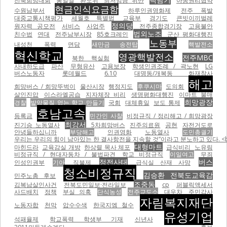
전북희망대회
통일쌀
환노위
최저임금 위반
아동권리협약
현금인식요금함
수원남부서
하루인권영화제
전주 폭발
대중교통시책평가
세월호 특별법
교육부
경기도
큰빗이끼벌레
정의당
원자력 공모전
서비스
사업주
전주종합경기장
고용불안
법외노조
친수법
연대
전주남부시장
85호크레인
군산 평화대행진
노동부
내성천
폭력
면담
새만금 송전탑
핵발전소
혁신학교
영광핵발전소
전주MBC
북한 핵실험
사내하도급
파산
무형유산
고용보장
학생인권조례 / 곽노현
LG
버스노동자
롯데월드
6.10
대명동/개복동 화재참사
해고
희망버스 / 희망뚜벅이
울산시장
행정지도
후쿠시마
도의회
살인진압
이스라엘공습
지자체장 비리
생명평화대행진
이마트 불매
희망광장
경찰
발암물질 없는 학교 만들기
국회
대체휴일
보도 통제
호남고속
등록금
민간인 사찰
비정규직 / 정리해고 / 희망광장
최강서
진기승 노동열사
5차희망버스
진주의료원
공현
자전거도로
안녕들하십니까
부당해고
인권영화
노동열사
도민총궐기
우리는 우리의 힘이 남아있는 한 결사항전을 지속할 것”이라고 분노하고 있다. <br
대형마트
마힌드라
교육감실 개방
한상렬 목사 체포
급식비리
노유림
비정규직 / 현대자동차 / 불법파견
학교 비정규직
이일여고
무죄
정전사태
버스
인성인권부
기아
직불제
급식실 산재 사망
청소비정규직
김승환 전북도교육감
민주노총 후보
조중동
김복남살인사건
전북도민일보·전라일보
cp
퍼블릭액세서
사드배치
정책
부실 의혹
단식농성
전주교도소
대우차
주민감사
자림복지재단
노동자합
천막
압수수색
한국지엠 철수
유성기업
석패율제
학교폭력 학생부 기재
신년사