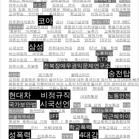
제임스 페트라스
노선
코레일테크
내란음모죄
국정화
보조금
전주시의회
외유성 연수
셰브런
성추행
군비확대
도청 집회 허가제
CJ대한통운 택배노동자 파업
서신검열
비정규투쟁
교과학습 진단평가
화재참사
학교급식
비정규직교수
마이산
코아
전주현대자동차
감사
가습기살균제
한-EU FTA
전주 MBC
한국외대
교원업무경감
추대위
종합경기장 이전개발사업
특별근로감독
“충분히 지켜봤고
누리과정
등교시간 늦추기
교육혁명대장정
사이버연수
완산교통
승무복귀
양심적 병역거부
발달장애인법
약촌오거리
민주언론시민연합
민주노조
영전강
10구단
내란음모
삼성
시국성언
전주대/비전대
경제
87년 6월 항쟁
재능
노후차량
버스파업의 파국을 원하는가?
보조금비리
상수도
KTX
현금수입금 확인원제
기업형 축산단지
평화의집
전북장애우권익문제연구소
전주시청 돈봉투
대선개입
송전탑
비전대
경기동부
팔레스타인
김정희 조합원은 폭력이 벌어지는 과정에 대한 충격으로 정신적 쇼크상태에 빠져
평화로운 농성을 진행하려던 여성 노동자 5인에게 돌아온 것은 경비대와 관리자들의
의무교육
국민연금
고용노동부
전력대란
현대중
천년의 달
현대차 비정규직
노동안전
cj대한통운
시국선언
국가보안법
체벌
망월 묘역
청보환경
인권
택시노동자
청소미화
원전반대
재능교육
전주시장
교육감
JIFF
박근혜하야
퍼블릭액세스
오체투지
학생부 폭력사실 기재
원전 / 후쿠시마
SJM
학교폭력근절종합대책
학교폭력
현장실습
군산 전북대병원
전북교육감 선거
성폭력
4대강
지정충전소
개복동
국가인권위원회