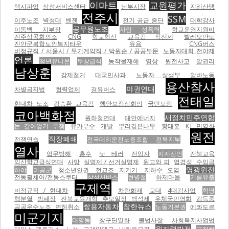
이마트
교원평가
택시파업
삼성서비스센터
남부시장
지리산댐
전주시
SSM
이주노조
벽성대
벤젠
전기 공급 중단
대학강사
공무원노조
이동백 지부장
자림 성폭력
학교운영지원비
전주상공회의소
CNG
학교혁신
교육감 직선제
발레오만도
진안군복합노인복지타운
유용
CNG버스
비정규직 / 서울시 / 무기계약직 / 박원순 / 공공부문
노동자대회 전야제
언론
청년유니온
무상급식
농작물재해
영상
원전사고
알권리
남상훈
강제철거
대국민사과
노동자 살생부
알바노동
용산참사
야권연대
차별금지법
협력업체
경유버스
전태일
현대차 노조
김승환 교육감
핵안보정상회의
국민모임
코아백화점
새정치민주연합
원하청연대
대안에너지
논 갈아엎기 투쟁
유가부수
개발
뿌리깊은나무
황태훈
KT 민영화
원전
직장폐쇄
전쟁연습
전국대리운전노동조합 전북지부
열사
업무방해
홍수
낫 테러
전임자
지지선언
전북교육
익산학교급식연대
사망
실명제 / 선거실명제
원고와 피
염경석
수입금
영광원전
하야
미공군
청소년인권
전교조 지키기
지하수 오염
전동휠체어/전동스쿠터
삼성서비스
현병철
하제마을
기름유출
구제역
비정규직 / 현대차
차량화재
교대
4대강사업
혁명
핵분열
방폐장
전북교육개혁
추모일정
백석제
우체국민영화
김득중
쌍용자동차
참한뉴스
공공운수노조
면허취소
노동기본권
에콰도르
미군기지
대명동
창구단일화
불법사찰
사회복지사업법
원자력발전