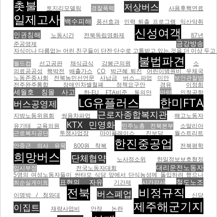
촛불
저상버스
토지리모델링
경찰폭력
사용후핵연료
일제고사
백수피해
풍선효과
인력 퇴출 프로그램
익산악취
신성여객
인권침해
노동시간
전북독립영화제
87년
금강방송
준공영제
자식이나 다름없는 어린 친구들이 단전·단수로 고통받고 있는 것을 더 이상 두고 볼
불법파견
월드컵
선고공판
채식급식
강봉근의원
소
의료공공성
핵박전
배출가스
CO
박근혜 퇴진
어린이병원비
우체국
노동존중사회
전북농민선언문
사납금
버스ㅡ파업
미안
보안관찰법
전주완주통합
장애인차별철폐 정책요구안
경유
이정희
세월호 침몰 사고
한-EU FTA비준 동의안
아랍
인청공항
LG유플러스
한미FTA
버스공영제
근로자종합복지관
지방노동위원회
쌍용차파업
해고노동자
KTX 민영화
유기태 교육의원
민주노총 전북본부
소말리아
근로복지공단
투쟁사업장
마이플레이스
진보당
월스트리트
한진중공업
안중근 의사 유묵
800원 착복
전북평학
희망버스
단체협약
노사정소위
한일정보보호협정
대리운전노동자
입시부정
전국노동자대회
5명의 여성노동자들이 싼타모 식당 앞에서 단식농성에 돌입하려 했으나
표현의 자유
철도노조
최순실게이트
기간제
시간강사
전북
비정규직
버스폐업
이명박 / 청와대
신당
제주해군기지
이집트
재량사업비
안장 논란