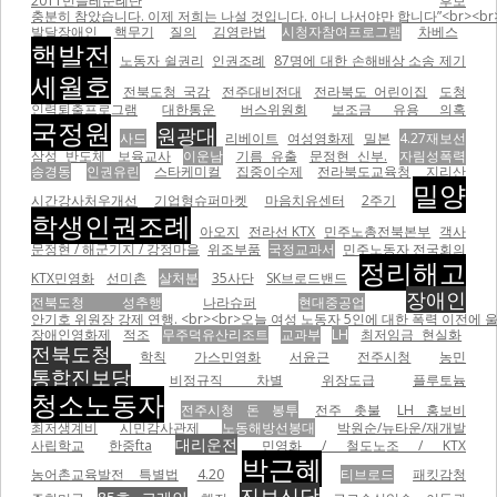
2011민들레순례단
후보
충분히 참았습니다. 이제 저희는 나설 것입니다. 아니 나서야만 합니다”<br><br
발달장애인
핵무기
질의
김영란법
시청자참여프로그램
차베스
핵발전
노동자 쉴권리
인권조례
87명에 대한 손해배상 소송 제기
세월호
전북도청 국감
전주대비전대
전라북도 어린이집
도청
인력퇴출프로그램
대한통운
버스위원회
보조금 유용 의혹
국정원
원광대
사드
리베이트
여성영화제
밀본
4.27재보선
삼성 반도체
보육교사
이운남
기름 유출
문정현 신부.
자림성폭력
송경동
인권유린
스타케미컬
집중이수제
전라북도교육청
지리산
밀양
시간강사처우개선
기업형슈퍼마켓
마음치유센터
2주기
학생인권조례
아오지
전라선 KTX
민주노총전북본부
객사
문정현 / 해군기지 / 강정마을
위조부품
국정교과서
민주노동자 전국회의
정리해고
KTX민영화
선미촌
살처분
35사단
SK브로드밴드
장애인
전북도청 성추행
나라슈퍼
현대중공업
안기호 위원장 강제 연행. <br><br>오늘 여성 노동자 5인에 대한 폭력 이전에 울산 현대자동차비정
장애인영화제
적조
무주덕유산리조트
교과부
LH
최저임금 현실화
전북도청
학칙
가스민영화
서윤근
전주시청
농민
통합진보당
비정규직 차별
위장도급
플루토늄
청소노동자
전주시청 돈 봉투
전주 촛불
LH 홍보비
최저생계비
시민감사관제
노동해방선봉대
박원순/뉴타운/재개발
대리운전
사립학교
한중fta
민영화 / 철도노조 / KTX
박근혜
농어촌교육발전 특별법
4.20
티브로드
패킷감청
진보신당