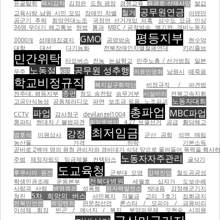
유골탈취
택시감차
김정은
도청 광장
경쟁교육
용광로 산재사망
쌀값
공무원연금
철거
교육사랑 남원 시민 모임
장애인 차별
아덴만
공군기 추락
희망연대노조
국정언 선거개입 의혹
상수도 요금 인상
36명 무더기 해고통보
헌법
통과
MBC / 공정방송
백기완
경비노동자
평등지부
GMO
3000개
성매매집결지
공영방송
현수막
대학
대선
다기능화
전북장애인차별철폐연대
키리졸브
민간위탁
타요버스
전농
논실학교
민주노총 / 선거방침
일본
노동절
공무원 성추행
무주
KBS
의료민영화
남원시
떼죽음
학교비정규직
복지갈구화적단
비정규직 / 파견법
종편
전주대. 평등지부
청도 송전탑
승무거부
시설비리
전북고속지회
노동자대회
고공단식농성
공동체라디오
파면
보조금 유용
노조파괴
총파업
파업
MBC파업
CCTV
감사청구
devilangel1004
쫑파티
현대차 / 불법파견
희망뚜벅이
4.27 보궐선거
공급
황당해고
최저임금
강정
염호석
미원상사
군산 공항
석면 매립
농산물 가격 하락
기본소득
곧바로 2백여 명의 원청 관리자와 경비대가 식당 앞으로 몰려들어 폭력을 행사하기 
노동자자주관리
주범
재정자립도
임금체불
컨택터스
굴삭기
도교육청
후쿠시마 원전
군부대 오염
강제진압
철도공공성
전북대병원
학생인권조례 운동본부
세월호 십자가 도보순례
사람과 사람
병영캠프
성폭행
원자력발전소
박대용
강정해군기지
5차 희망의 버스
청진
서민복지
직불금
고리 1호기
집회금지
전북민언련
희망텐트
판문점선언
론스타 / 모피아 / 금융비리
이석채 회장
빈곤 / 에너지 / 복지
부양의무제
오현숙 시의원