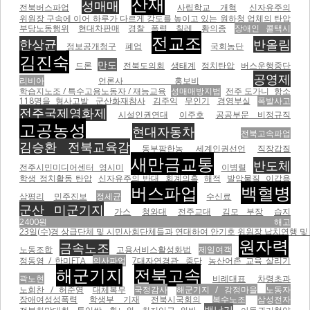
산재
성매매
전북버스파업
사립학교 개혁
신자유주의
위원장 구속에 이어 하루가 다르게 강도를 높이고 있는 원하청 업체의 탄압
부당노동행위
현대차판매
경찰 폭력
칠레
황의종
장애인 콜택시
전교조
한상균
반올림
정보공개청구
폐업
국회농단
김진숙
만도
드론
전북도의회
생태계
정치탄압
버스운행중단
공영제
리비아
언론사 홍보비
학습지노조 / 특수고용노동자 / 재능교육
성매매방지법
전주 도가니
항소
118명을 형사고발
군산화재참사
김주익
무인기
경영부실
폭발사고
전주국제영화제
시설인권연대
이주호
공공부문 비정규직
고공농성
현대자동차
전북고속파업
김승환 전북교육감
동부팜한농
세계인권선언
직장갑질
새만금교통
반도체
전주시민미디어센터 영시미
이병렬
학생 정치활동 탄압
신자유주의 반대
회계의혹
해적
발암물질
이갑용
버스파업
백혈병
삼평리
민주진보
정세균
수신료
군산 미군기지
가스
청와대
전주교대
김모 부장
습지
2400원 해고
23일(수)경 상급단체 및 시민사회단체들과 연대하여 안기호 위원장 납치연행 및 
원자력
금속노조
노동조합
고용서비스활성화법
제일여객
정동영 / 한미FTA
의사파업
7대자연경관
중단
농산어촌 교육 살리기
해군기지
전북고속
곽노현
비례대표
차령초과
노회찬 / 허준영
대체복무
국정감사
해군기지 / 강정마을
노동자
장애여성성폭력
학생부 기재
전북시국회의
복수노조
삼성전자
백남기