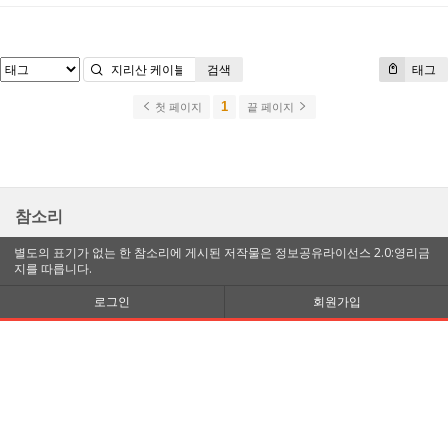
검색
태그
1
첫 페이지
끝 페이지
참소리
별도의 표기가 없는 한 참소리에 게시된 저작물은 정보공유라이선스 2.0:영리금
지를 따릅니다.
로그인
회원가입