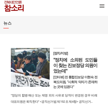
메뉴 건너뛰기
뉴스
[정치/지방]
"정치에 소외된 도민들
이 찾는 진보정당 의원이
었는데"
[인터뷰] 전 통합진보당 이현숙 전
북도의원, "사회적 약자가 존재하
는 곳에 있겠다"
“정당의 합병·해산 또는 제명 외의 사유로 당적이 변경된 경우 비례
대표의원은 퇴직한다” <공직선거법 제192조 제4항> 공직선거...