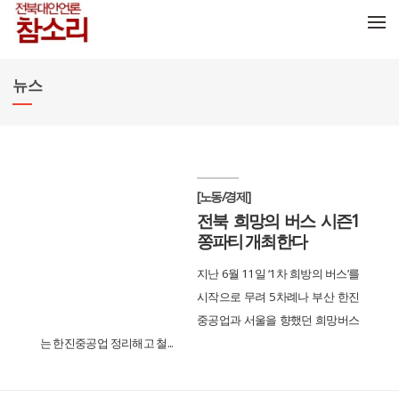
메뉴 건너뛰기
뉴스
[노동/경제]
전북 희망의 버스 시즌1
쫑파티 개최한다
지난 6월 11일 ‘1차 희방의 버스’를
시작으로 무려 5차례나 부산 한진
중공업과 서울을 향했던 희망버스
는 한진중공업 정리해고 철...