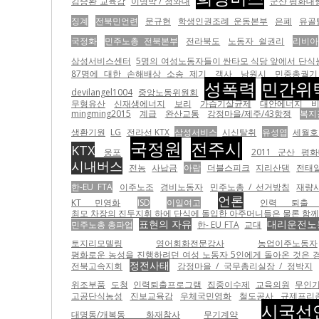
김승환 교육감
이명박 / 청와대
군산 평화대
징계
전북민언련
문규현
학생인권조례 운동본부
은폐
유골
국정화
민주노총 전북본부
전라북도
노동자 쉴권리
리비아
삼성서비스센터
5명의 여성노동자들이 싼타모 식당 앞에서 단식
87명에 대한 손해배상 소송 제기
객사
남원시
민중총궐기
성폭력
민간위
devilangel1004
중앙노동위원회
무형유산
신재생에너지
보리
가습기살균제
대안에너지
비
mingming2015
계급
완산교통
강정마을/제주/43항쟁
복지
생환기원
LG
전라선 KTX
삼성서비스
시신탈취
유성엽
세월호
국정원
전주시
KTX
웅포
2011 군산 평
시내버스
전농
사납금
아랍
더블스피크
지리산댐
전태일
한-EU FTA
이주노조
경비노동자
민주노총 / 선거방침
재량
언론
KT 민영화
ISD
이일여고
인력 퇴출 
최모 차장의 진두지휘 하에 단식에 돌입한 아주머니들은 물론 함께 있던 농성자들을 무
표현의 자유
대리운전노
민주노총 총파업
한- EU FTA
교대
토지리모델링
영어회화전문강사
농업이주노동자
평화로운 농성을 진행하려던 여성 노동자 5인에게 돌아온 것은 경비
정전사태
전북고속지회
강정마을 / 국무총리실장 / 정박지
위조부품
도청
인력퇴출프로그램
집중이수제
교육의원
무인
고공단식농성
진보교육감
우체국민영화
철도공사
규제프리
시국선
대명동/개복동 화재참사
무기계약