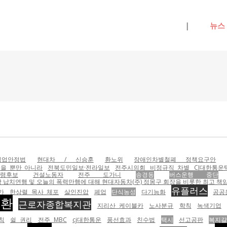
메뉴 건너뛰기
|
뉴스
직업안정법
현대차 / 신승훈
환노위
장애인차별철폐 정책요구안
했을 뿐만 아니라
전북도민일보·전라일보
전주시의회
비정규직 차별
CJ대한통운
령후보
건설노동자
전주 도가니
송경동
버스운행 중단
납치연행 및 오늘의 폭력만행에 대해 현대자동차(주) 정몽구 회장을 비롯한 최고 책임자
유플러스
가
한상렬 목사 체포
살인진압
폐업
단식농성
다기능화
공공
승환
근로자종합복지관
지리산 케이블카
노사분규
학칙
녹색기업
칙
쉴 권리
전주 MBC
cj대한통운
풍선효과
친수법
택시
선고공판
복지