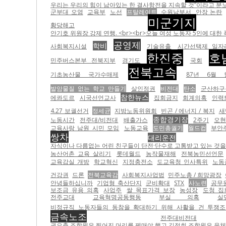
우리는 우리의 힘이 남아있는 한 결사항전을 지속할 것”이라고 분노하고
군부대 오염
교육부
노선
프탈레이트
수원남부서
안장 논란
미군기지
황당해고
안기호 위원장 강제 연행. <br><br>오늘 여성 노동자 5인에 대한 폭력 이전에 
공영제
학비
사회복지시설
기술유출
시간선택제 일자
한진중
호
민주버스본부 전북지부
경기도
국회
전북고속
기초농산물 국가수매제
87년 6월 
발암물질 없는 학교 만들기
살인정권
비전대
탄소
군산하구
참한뉴스
에콰도르
시국선언교사
집회금지
회계의혹
인력
4.27 보궐선거
정세균
지방노동위원회
빈곤 / 에너지 / 복지
새
종합경기장
노동시간
전주대/비전대
배출가스
2주기
오현
교육사랑 남원 시민 모임
노동교육
도민총궐기
월드컵
부안
쌍차
대리운전
자식이나 다름없는 어린 친구들이 단전·단수로 고통받고 있는 것을 더
농산어촌 교육 살리기
롯데월드
농작물재해
전북농민선언문
교육감실 개방
학교혁신
지정충전소
도교육청 인사특위
노동
건강권
드론
전북교육감
사회복지사업법
민주노총 / 희망광장
안녕들하십니까
기업형 축산단지
군비확대
STX
사노련
공무
보조금 유용 의혹
사업주
쌀 목표가격 보장
농성장
도청 집
전주교대
교육혁명공동행동
부실 의혹
실
비정규직 노동자들의 동참을 확대하기 위해 사활을 건 투쟁조
금속노조
전주대비전대
권오출 조합원은 찢어진 머리를 꿰매야 했고 김정희 조합원은 육체적