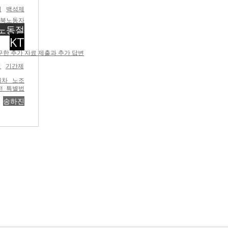
지
백석제
전북노동자
노동절
KT
구한 추가 자료 제출과 추가 답변
직
기간제
대차 노조
전 특별법
송하진