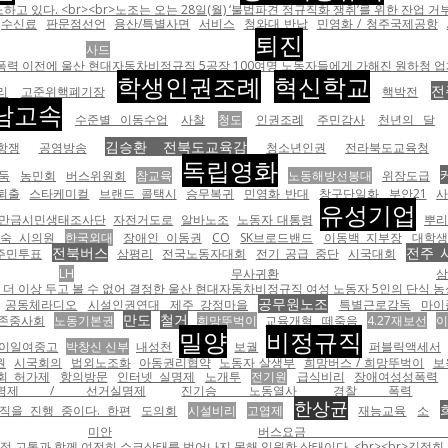
 있다. <br><br>노조는 오는 28일(월) ‘불법파견 정규직화 쟁취’를 위한 잔업 
수신료
판문점선언
용산/특별사면
서비스
청와대 반납
민영화 / 청주국제공항
퇴진
사드
울산 현대자동차비정규직 5공장 100여명 노동자들에게 가해진 원하청 업체의 압박이다. <br><br><table
학생인권조례
혁신학교
전
리
고준위핵폐기장
핵박전
남고속
수준별 이동수업
사찰
청도
인권조례
주민감사
천년의 달
김승환 전북도교육감
항쟁
공영방송
청소년인권
전라북도교육청
독립영화
둑
농민회
버스위원회
참교육
노동해방선봉대
위장도급
퇴출
스타케미컬
브랜드 콜택시
승무복귀
민영화 반대
창구단일화
부안21
유성기업
만금시민생태조사단
자전거도로
알바노조
노동자 대통령
뿌
숙 시의원
한국외대
장애인 이동권
CO
SK브로드밴드
이동백 지부장
대학
전북버스
전주 
주민투표
삼평리
전국노동자대회
전기 공급 중단
시국대회
LH
무사귀환
삼
 이상 두고 볼 수 없어 결정한 울산 현대자동차비정규직 여성 노동자 5인의 단식 농성.
공무원노조
공동체라디오
시설인권연대
제주 강정마을
특별근로감독
마이
만도
철거
존중사회
노동기본권
희망뚜벅이
교육개혁
떼죽음
4.27재보선
밀양
비정규직
이일여중고
박창신 신부
내성천
보궐
퍼블릭액세서
원
시국회의
법외노조화
아동권리협약
노동자 살생부
희망버스 / 희망뚜벅이
보
회 허가제
항의방문
인터넷 실명제
노개투
전기원
급식비리
장애여성성폭력
명제 / 선거실명제
진기승 노동열사
경찰 폭력
한상균
직을 진행 중이다. 한편
도의회
시설비리
고엽제
재능교육
소
미안
버스요금 인상
 고통과 함께 여전히 쇼크상태를 벗어나지 못해 입원한 상태이다. <br><br>김정