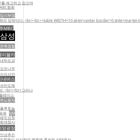
거부를 예고하고 있으며
ABC협회
입시부정
 WIDTH=10 align=center border=0 style=margin-top:5;margin-rig
주MBC
삼성
전북경찰
케이블카
사내하도급
리깊은나무
생지지선언
시내버스
성반도체
 <br><br>그러나
플레이스
이주노동자
플루토늄
육원
SJM
패킷감청
화재참사
희망광장
추진
희 조합원이 실신하여 병원에 후송된 상태에서