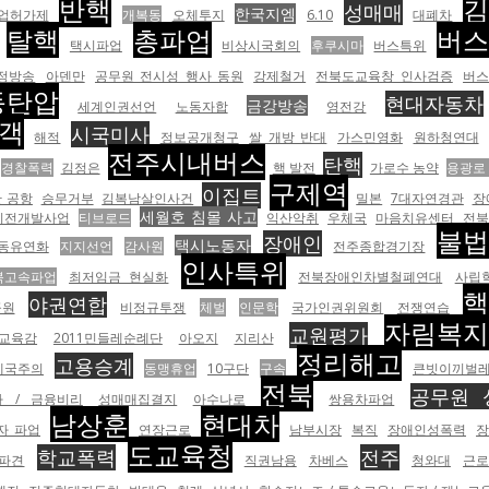
반핵
성매매
한국지엠
업허가제
개복동
오체투지
6.10
대폐차
탈핵
총파업
버
택시파업
비상시국회의
후쿠시마
버스특위
공정방송
아덴만
공무원 전시성 행사 동원
강제철거
전북도교육창 인사검증
버
동탄압
현대자동차
금강방송
세계인권선언
노동자합
영전강
객
시국미사
해적
정보공개청구
쌀 개방 반대
가스민영화
원하청연대
전주시내버스
탄핵
경찰폭력
김정은
핵 발전
가로수 농약
용광로
구제역
이집트
 공항
승무거부
김복남살인사건
밀본
7대자연경관
장
세월호 침몰 사고
이전개발사업
티브로드
익산악취
우체국
마음치유센터
전북
불
장애인
택시노동자
동유연화
지지선언
감사원
전주종합경기장
인사특위
북고속파업
최저임금 현실화
전북장애인차별철폐연대
사립
야권연합
공원
비정규투쟁
체벌
인문학
국가인권위원회
전쟁연습
자림복
교원평가
교육감
2011민들레순례단
아오지
지리산
정리해고
고용승계
제국주의
동맹휴업
10구단
구속
큰빗이끼벌
전북
공무원 
아 / 금융비리
성매매집결지
아수나로
쌍용차파업
남상훈
현대차
자 파업
연장근로
남부시장
복직
장애인성폭력
장
도교육청
학교폭력
전주
법파견
직권남용
차베스
청와대
근