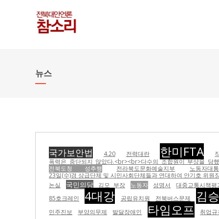
뉴스
한미FTA
국가보안법
4.20
전력대란
폭력은 중단되지 않았다.<br><br>다수의 조합원이 부상을 당
전북도청 성추행
전라북도문화예술지부
노동자대통
23일(수)경 상급단체 및 시민사회단체들과 연대하여 안기호 위원장 
국민의당
논실
김모 부장
노동자
성명서
대중교통시책평
4대강
김
85호크레인
공립유치원
전북버스문제
타임오프
민주진보
부양의무제
발달장애인
취업규