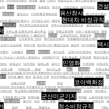
행진
전주현대자동차
박대용
칠레
신년사
학습지노조 / 특수고용노동자 / 재능교
건설
종편
탈취
새만금 송전탑
최종합의
현수막
근로감독관
재정자립도
용산참사
현장실습
셀프감사
CJ대한통운택배파업
학교운영지원비
현대차 비정규직
농성에 돌입하려 했으나
선거보도 감시
생태계
법외노조
지
주민추천교육장공모제
전주시근로자종합복지관
발레오만도
탁
민주노총 임원직선제 결선투표
신당
전북교육개혁
사망 / 쌍용자동차
폭력
정규직 / 현대자동차 / 불법파견
도가니
교원업무경감 종합대책
체불임금
갈구 화적단
신자유주의 반대
핵안보정상회의
전동휠체어/전동스쿠터
사망
택시
 십자가 도보순례
전주시청
청년유니온 / 통합진보당
셰브런
미디어렙법
화대행진
고용불안
안도현
복수노조
세이브존
교육지키미원정대
퇴거단행
 / 이소선 / 김진숙 / 희망버스
강정해군기지
북한 핵실험
인청공항
현금수입금
민영화
사업비
보육교사
대선개입
알바노동
굴삭기
인권영화
비정규직 
프로그램
전북도청 봉쇄
장시간노동
울산
기름유출
전북교육
자비하게 폭행하면서 닥치는 대로 1층으로 밀어내기 시작했다는 것이 노조의 설명이다. <br><br><tabl
동자
이마트 불매
영상
길 위의 신부
진안군복합노인복지타운
양심수
이헌식
반
코아백화점
강봉근의원
교과부
면담
대와 관리자들의 무차별적이고 무자비한 폭력이었다. <br><br>오늘(21일) 오전 
산재사망
학교폭력근절종합대책
평화바람
참교육실천대회
김태정
정년해고
군산미군기지
기
118명을 형사고발
하제마을
재개발
노동자대회 전
존
자림 성폭력
철거민
대선
석면 매립
하야
우열반
조세피난
마힌드라
언
청소비정규직
일본
영광 핵발전소
19