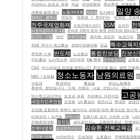
저상버스 보조금 유용
자살
여성영화제
청보환경
전북평학
밀양 
노동자대회
개복동 화재 참사
현병철
입시폐지
장애인 콜택시
전임자
정동영 / 한미FTA
위원장 구속에
전주국제영화제
SSM
전
드레곤레이크CC
김석진
시청자참여프로그램
곧바로 2백여 명의 원청 관리자와 경비대가 
민간인 사찰
망언
의료민영화
원자력 공모전
농공단지
특수교육지
36명 무더기 해고통보
장애인당원대회
공급
반도체
통합진보당
진보신
문정현 신부
노조혐오
키리졸브
노사정소위
성진여객
6월 항쟁
전주독립영화
교육감
CNG
버스파업의 파국을 원하는가?
한국지엠 철수
광주 인화학
청소노동자
남원의료원
MBC / 김재철
발
수입금
환경재앙
통일쌀
부당노동행위
충분히 참았습니다. 이제 저희는 나설 것입니다. 아니 나서야만
고공
익산학교급식연대
보조금 유용
전라북도 어린이집
새정치민주연합
김정희
LH 홍보비
원전사고
추대위
장애인
김정희 조합원은 폭력이 벌어지는 과정에 대한 충격으로 정신적 
비정규직 / 파견법
전주시장
집회시위 금지 가처분 신청
나라
정의당
전북희망대회
새만금카지노
교원업무경감
전액관리
김승환 전북교육감
전북대병원
삼성전자서비스
유
문규현 신부
사이버연수
진보정당
노동열사
전북독립영화