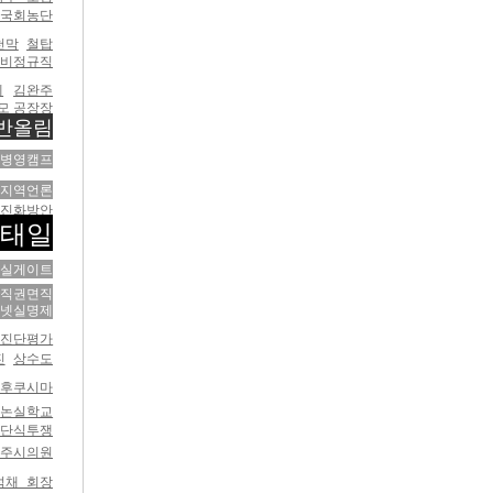
국회농단
천막
철탑
 비정규직
제
김완주
조모 공장장
반올림
병영캠프
지역언론
진화방안
태일
실게이트
직권면직
터넷실명제
 진단평가
진
상수도
/ 후쿠시마
논실학교
단식투쟁
전주시의원
석채 회장