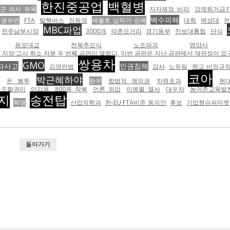
한진중공업
백혈병
근 의사 유묵
지자체장 비리
강제퇴거금
백수피해
인권유린
FTA
탈핵버스
정동영
세월호 십자가 순례
대학
벽성대
MBC파업
전주남부시장
3000개
약촌오거리
경기동부
진보대통합
단식
웅포대교
전북추모식
노조파괴
영양사
 지정·고시 취소 처분 두 번째 공판이 열렸다. 이번 공판은 지난 공판에서 재판장이 요
쌍용차
GMO
자사고
인권침해
김영란법
감사
노유림
학교 비정규
코아
박근혜하야
돈 봉투
한우
합법적 쟁의권
차령초과
현
노조할권리
이갑용
800원 착복
언론 외압
이병렬 열사
대우차
농어촌교육발
지
송전탑
혁명
산업의학과
한-EU FTA비준 동의안
후보
기업형슈퍼마켓
돌아가기