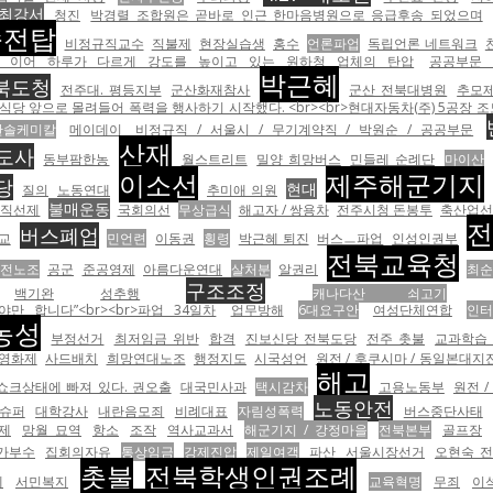
최강서
청진
박경렬 조합원은 곧바로 인근 한마음병원으로 응급후송 되었으며
송전탑
비정규직교수
직불제
현장실습생
홍수
언론파업
독립언론 네트워크
 이어 하루가 다르게 강도를 높이고 있는 원하청 업체의 탄압
공공부문
박근혜
북도청
전주대. 평등지부
군산화재참사
군산 전북대병원
추모
식당 앞으로 몰려들어 폭력을 행사하기 시작했다. <br><br>현대자동차(주) 5공장 
한솔케미칼
메이데이
비정규직 / 서울시 / 무기계약직 / 박원순 / 공공부문
산재
도사
동부팜한농
월스트리트
밀양 희망버스
민들레 순례단
마이산
이소선
제주해군기지
당
현대
질의
노동연대
추미애 의원
불매운동
 직선제
국회의선
무상급식
해고자 / 쌍용차
전주시청 돈봉투
축산업선
전
버스폐업
교
민언련
이동권
횡령
박근혜 퇴진
버스ㅡ파업
인성인권부
전북교육청
전노조
공군
준공영제
아름다운연대
살처분
알권리
최순
구조조정
백기완
성추행
캐나다산 쇠고기
 합니다”<br><br>파업 34일차
업무방해
6대요구안
여성단체연합
인
농성
부정선거
최저임금 위반
합격
진보신당 전북도당
전주 촛불
교과학습
영화제
사드배치
희망연대노조
행정지도
시국성언
원전 / 후쿠시마 / 동일본대지
해고
쇼크상태에 빠져 있다. 권오출
대국민사과
택시감차
고용노동부
원전 
노동안전
슈퍼
대학강사
내란음모죄
비례대표
자림성폭력
버스중단사태
제
망월 묘역
항소
조작
역사교과서
해군기지 / 강정마을
전북본부
골프장
가부수
집회의자유
통상임금
강제진압
제일여객
파산
서울시장선거
오현숙 
촛불
전북학생인권조례
제
서민복지
교육혁명
무죄
이