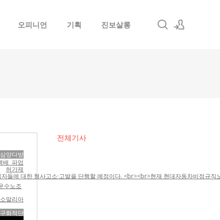
오피니언
기획
진보살롱
로그인
회원가입
전체기사
삼양다방
택배 파업
허가제
들에 대한 형사고소·고발을 단행할 예정이다. <br><br>현재 현대자동차비정규직노조는
운수노조
소말리아
갈구화적단