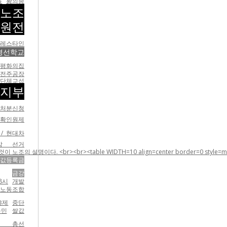
육
황의종
노조
원전
팔레스타인
평선학교
평화의집
전주공장
단체교섭
지부
가처분신청
 확인원제
/ 현대차
감 선거
e WIDTH=10 align=center border=0 style=margin-top:5;margin-
값등록금
금강
8시
개발
노동조합
야제
중단
농민
쌀값
대 총선