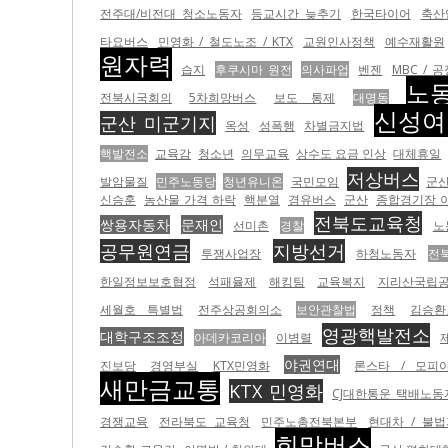
전주대/비전대 청소노동자
등교시간 늦추기
한국타이어
축산
타요버스
민영화 / 철도노조 / KTX
교원인사정책
예수재활원
원자력
습지
후쿠시마 원전
의사파업
벤젠
MBC / 
노
전북시국회의
5차희망버스
보도 통제
대명동
신성여
군산 미군기지
옥성
성폭행
차별금지법
핵발전소
교육감
청소년
의무교육
상수도 요금 인상
대체휴일
저상버스
발암물질
민주노동당
청년유니온
국민모임
군산
신승훈
농산물 가격 하락
핵분열
경유버스
군산
종합경기장 
전북도교육청
쌍용자동차
문재인
선미촌
경찰
노
공무원연금
지방선거
투쟁사업장
하청노동자
전
한일정보보호협정
석패율제
해킹팀
교육복지
지리산국립
세월호 특별법
전주상공회의소
보안관찰법
정책
김승환
영광핵발전소
대학구조조정
아데카코리아
이병렬
야권연대
진보당
경영부실
KTX민영화
론스타 / 모피
새만금교통
KTX 민영화
CJ대한통운 택배노동
경쟁교육
전라북도 교육청
민주노총전북본부
현대차 / 불
희망버스