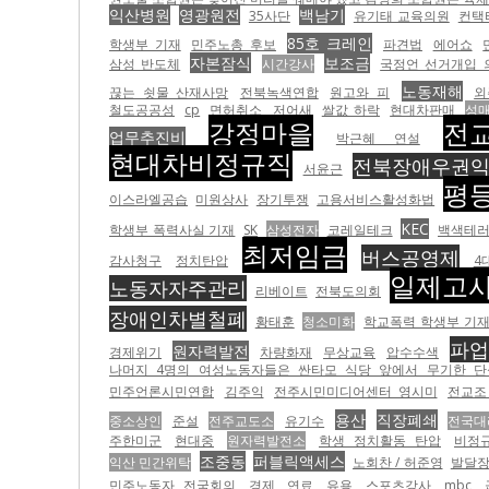
익산병원
영광원전
백남기
35사단
유기태 교육의원
컨택
85호 크레인
학생부 기재
민주노총 후보
파견법
에어쇼
자본잠식
보조금
삼성 반도체
시간강사
국정언 선거개입 
노동재해
끊는 쇳물 산재사망
전북녹색연합
원고와 피
외
철도공공성
cp
면허취소
저어새
쌀값 하락
현대차판매
성
강정마을
전
업무추진비
박근혜 연설
현대차비정규직
전북장애우권
서윤근
평
이스라엘공습
미원상사
장기투쟁
고용서비스활성화법
KEC
학생부 폭력사실 기재
SK
삼성전자
코레일테크
백색테
최저임금
버스공영제
감사청구
정치탄압
4
일제고
노동자자주관리
리베이트
전북도의회
장애인차별철폐
황태훈
청소미화
학교폭력 학생부 기
파업
원자력발전
경제위기
차량화재
무상교육
압수수색
나머지 4명의 여성노동자들은 싼타모 식당 앞에서 무기한 단식
민주언론시민연합
김주익
전주시민미디어센터 영시미
전교조
용산
직장폐쇄
중소상인
준설
전주교도소
유기수
전국대
주한미군
현대중
원자력발전소
학생 정치활동 탄압
비정규
조중동
퍼블릭액세스
익산 민간위탁
노회찬 / 허준영
발달
민주노동자 전국회의
경제
연료
유용
스포츠강사
mbc