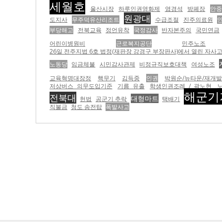
세월호
울산시장
하루인권영화제
염경석
방폐장
안중
원광대
도지사
무주덕유산리조트
수급조절
진주의료원
부당해고
전북교육
정언유착
국정감사
반자본주의
국민연금
어린이병원비
근로복지공단
민주노조
26일 전주지법 6호 법정(재판장 강경구 부장판사)에서 열린 자사고
노동당
임금체불
시민감사관제
비정규직보호대책
여성노조
교육혁명대장정
핵무기
김득중
인권
박원순/뉴타운/재개발
저상버스 의무도입기준
기름 유출
학생인권조례 / 곽노현
해군기
전북대
대형마트
헌법
공군기 추락
택배기
직불금
청도 송전탑
폭발사고