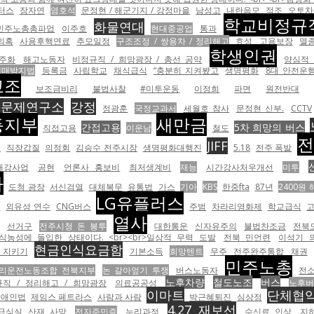
터스
장자연
염호석
문정현 / 해군기지 / 강정마을
남성고
내란음모
적조
오토차
학교비정규
화물연대
민주노총총파업
이주호
현대중공업
통과
의혹
사용후핵연료
추모일정
구조조정 / 쌍용차 / 정리해고
효성
고용보장
멸
학생인권
주화
해고노동자
비정규직 / 희망광장 / 총선 공약
양심적
매매방지법
등록금
사립학교
채식급식
“충분히 지켜봤고
생명평화
8대 안전운
교조
보조금비리
불법사찰
#미투운동
이정희
파면
원전반대
익문제연구소
강정
정광훈
국정교과서
세월호 참사
문정현 신부.
CCTV
등지부
새만금
간접고용
5차 희망의 버스
직접고용
이운남
철도
JIFF
러
직장갑질
의정회
김승수 전주시장
생명평화대행진
5.18
전주 폭발
대강사업
공현
언론사 홍보비
최저생계비
재능
시간강사처우개선
미투
사
도청 광장
서신검열
대체복무
유통법
가스
기아
KBS
한중fta
87년
2400원 
LG유플러스
재
외유성 연수
CNG버스
주범
차라리영화제
학교급식
고
열사
선거구
전주시청 돈 봉투
대한통운
신자유주의
불법찬조금
전북
농성에 돌입한 상태이다. <br><br>일상적 무력 도발
전북 민언련
이석기 
현금인식요금함
 지키기
기본소득
희망텐트
무주
전주완주통합
채권
민주노총
리운전노동조합 전북지부
논 갈아엎기 투쟁
버스노동자
전
노후차량
철도노조
버스
직 / 정리해고 / 희망광장
의료공공성
노후버
이마트
단체협
장애인법
제임스 페트라스
사람과 사람
박근혜퇴진
심상정
4.27 재보선
급식실 산재 사망
전자주민증
누리과정
수신료 인상
지