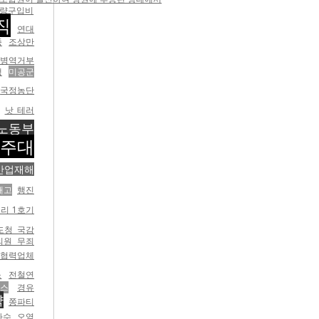
량구입비
직
연대
종
조상만
 병역거부
행
미공군
국정농단
낫 테러
노동부
전주대
산업재해
해고
행진
리 1호기
도청 국감
의원 무죄
협력업체
소
전철연
스
경유
약
쫑파티
하수 오염