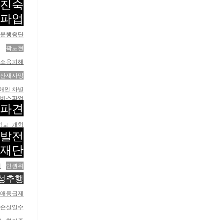
김진숙
스파업
스운행중단
곽노현
소음피해
 산재사망
애인 차별
버스파업
법파견
학교 개혁
핵발전
지재단
레
인권위
성추행
애등급제
로손실일수