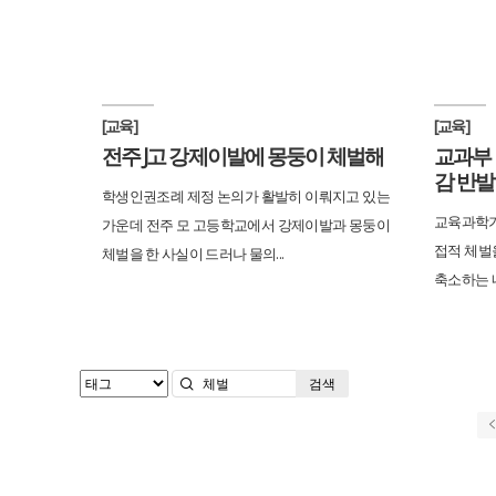
[교육]
[교육]
전주 J고 강제이발에 몽둥이 체벌해
교과부 
감 반발
학생인권조례 제정 논의가 활발히 이뤄지고 있는
교육과학기
가운데 전주 모 고등학교에서 강제이발과 몽둥이
접적 체벌
체벌을 한 사실이 드러나 물의...
축소하는 내
검색