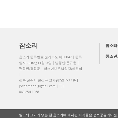
참소리
참소리
청소년
참소리 등록번호:전라북도 아00047 | 등록
일자:2010년11월23일 | 발행인:문규현 |
편집인:홍정훈 | 청소년보호책임자:이원식
|
전북 전주시 완산구 고사평2길 7-3 1층 |
jbchamsori@gmail.com | TEL.
063.254.1968
별도의 표기가 없는 한 참소리에 게시된 저작물은 정보공유라이선스 