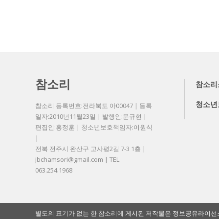
참소리
참소리
청소년
참소리 등록번호:전라북도 아00047 | 등록
일자:2010년11월23일 | 발행인:문규현 |
편집인:홍정훈 | 청소년보호책임자:이원식
|
전북 전주시 완산구 고사평2길 7-3 1층 |
jbchamsori@gmail.com | TEL.
063.254.1968
별도의 표기가 없는 한 참소리에 게시된 저작물은 정보공유라이선스 