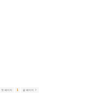
1
첫 페이지
끝 페이지