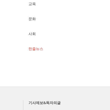
교육
문화
사회
한줄뉴스
기사제보&독자의글