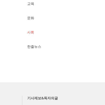
교육
문화
사회
한줄뉴스
기사제보&독자의글