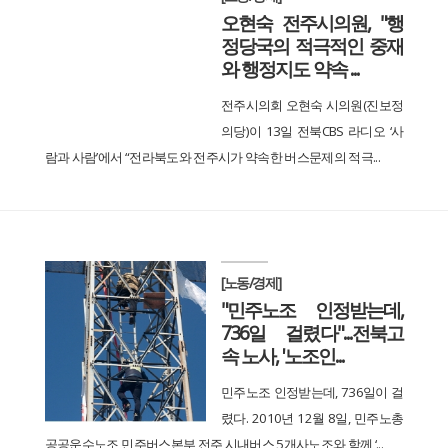
오현숙 전주시의원, "행
정당국의 적극적인 중재
와 행정지도 약속 ...
전주시의회 오현숙 시의원(진보정
의당)이 13일 전북CBS 라디오 ‘사
람과 사람’에서 “전라북도와 전주시가 약속한 버스문제의 적극...
[노동/경제]
"민주노조 인정받는데,
736일 걸렸다"...전북고
속 노사, '노조인...
민주노조 인정받는데, 736일이 걸
렸다. 2010년 12월 8일, 민주노총
공공운수노조 민주버스본부 전주 시내버스 5개사노조와 함께 ‘...