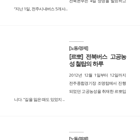
전북본부는 4일 성명을 발표하고
“지난 1일, 전주시내버스 5개사...
[노동/경제]
[르뽀] 전북버스 고공농
성 철탑의 하루
2012년 12월 1일부터 12일까지
전주종합경기장 조명탑에서 진행
되었던 고공농성을 취재한 르뽀입
니다. "길을 잃은 때도 있었지 ...
[노동/경제]