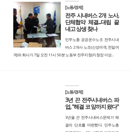
[노동/경제]
전주 시내버스 2개 노사,
단체협약 체결...대립 끝
내고 상생 찾나
민주노총 공공운수노조 전주시내
버스 2개사 노조(신성여객, 전일여
객)와 회사가 7일 오전 11시 50분 노동부 전주지청(지청장 이성...
[노동/경제]
3년 끈 전주시내버스 파
업, "해결 코 앞까지 왔다"
3년을 끈 전주시내버스문제가 해
결의 단초를 마련했다. 민주노총