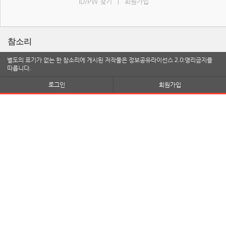
ID/PW 찾기
회원가입
|
참소리
별도의 표기가 없는 한 참소리에 게시된 저작물은 정보공유라이선스 2.0:영리금지를
따릅니다.
로그인
회원가입