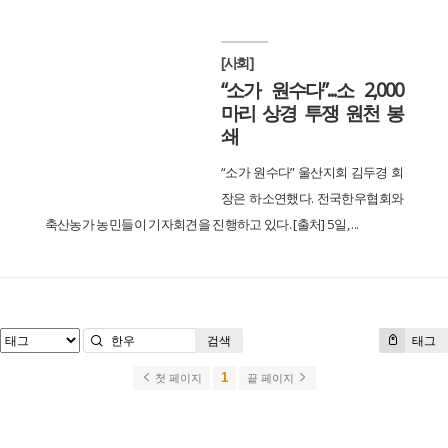
[사회]
“소가 원수다”...소 2,000
마리 상경 투쟁 원천 봉
쇄
“소가 원수다” 울산지회 김두경 회
장은 하소연했다. 전국한우협회와
축산농가 농민들이 기자회견을 진행하고 있다. [출처] 5일, ...
검색
태그
1
첫 페이지
끝 페이지