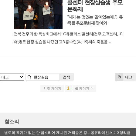
콜센터 현장실습생 추모
문화제
"내게는 멋있는 딸이었는데...", 유
족들 추모문화제 찾아와
전북 전주의 한 특성화고에서 LG유플러스 콜센터(전주 고객센터, LB
휴넷)로 현장 실습을 나갔던 고3 홍수연(여, 19)씨의 죽음을 ...
검색
태그
1
첫 페이지
끝 페이지
참소리
별도의 표기가 없는 한 참소리에 게시된 저작물은 정보공유라이선스 2.0:영리금