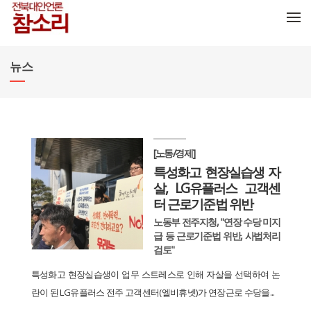
메뉴 건너뛰기
뉴스
[노동/경제]
특성화고 현장실습생 자
살, LG유플러스 고객센
터 근로기준법 위반
노동부 전주지청, "연장 수당 미지
급 등 근로기준법 위반, 사법처리
검토"
특성화고 현장실습생이 업무 스트레스로 인해 자살을 선택하여 논
란이 된 LG유플러스 전주 고객센터(엘비휴넷)가 연장근로 수당을...