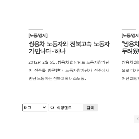
[노동/경제]
[노동/경제
쌍용차 노동자와 전북고속 노동자
“쌍용차
가 만나다 - 하나
두려웠
2012년 2월 6일, 쌍용차 희망텐트 노동자참가단
쌍용차 희망
이 전주를 방문했다. 노동자참가단가 전주에서
으로 다가
만난 노동자는 전북고속 버스노동...
어진 희망텐
검색