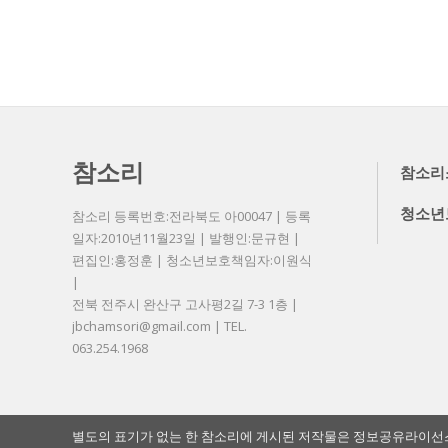
참소리
참소리
청소년
참소리 등록번호:전라북도 아00047 | 등록
일자:2010년11월23일 | 발행인:문규현 |
편집인:홍정훈 | 청소년보호책임자:이원식
|
전북 전주시 완산구 고사평2길 7-3 1층 |
jbchamsori@gmail.com | TEL.
063.254.1968
별도의 표기가 없는 한 참소리에 게시된 저작물은 정보공유라이선스 