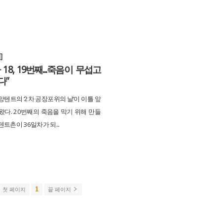
]
 18, 19번째...죽음이 무섭고
다”
텐트의 ‘2차 공장포위의 날’이 이틀 앞
왔다. 20번째의 죽음을 막기 위해 만들
트촌이 36일차가 되...
1
첫 페이지
끝 페이지