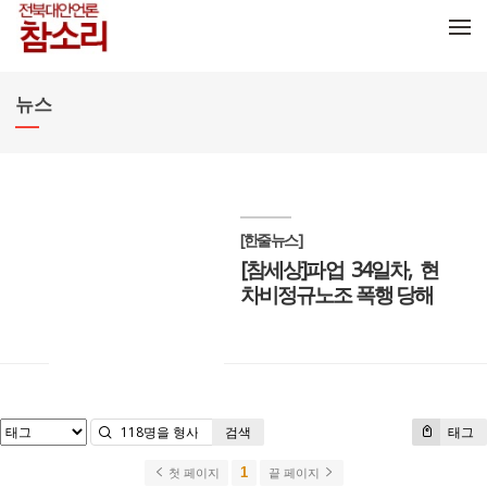
메뉴 건너뛰기
뉴스
[한줄뉴스]
[참세상]파업 34일차, 현
차비정규노조 폭행 당해
검색
태그
1
첫 페이지
끝 페이지