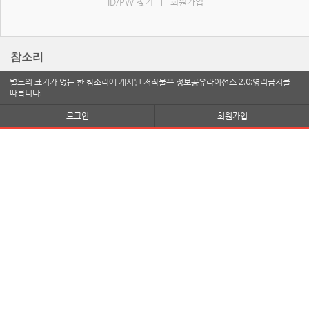
ID/PW 찾기
회원가입
|
참소리
별도의 표기가 없는 한 참소리에 게시된 저작물은 정보공유라이선스 2.0:영리금지를
따릅니다.
로그인
회원가입