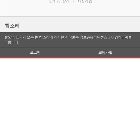
ID/PW 찾기
회원가입
|
참소리
별도의 표기가 없는 한 참소리에 게시된 저작물은 정보공유라이선스 2.0:영리금지를
따릅니다.
로그인
회원가입