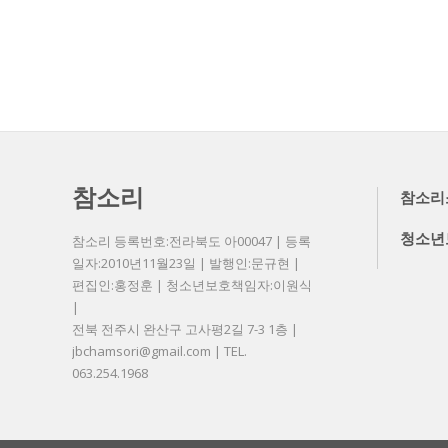
참소리
참소리
청소년
참소리 등록번호:전라북도 아00047 | 등록
일자:2010년11월23일 | 발행인:문규현 |
편집인:홍정훈 | 청소년보호책임자:이원식
|
전북 전주시 완산구 고사평2길 7-3 1층 |
jbchamsori@gmail.com | TEL.
063.254.1968