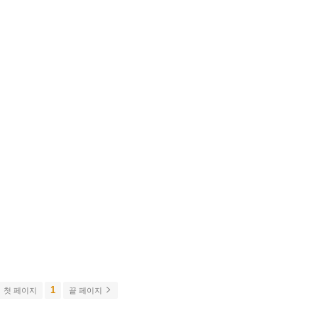
1
첫 페이지
끝 페이지