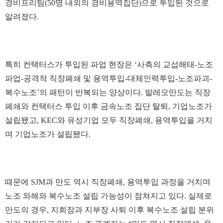
경비프리팀(50명 내외의 경비용역집단)으로 투입된 것으로
알려졌다.
특히 컨택터스가 투입된 파업 현장은 ‘사측의 교섭해태-노조
파업-공격적 직장폐쇄 및 용역투입-대체인력투입-노조파괴-
복수노조’의 패턴이 반복되는 양상이다. 발레오만도는 직장
폐쇄와 컨택터스 투입 이후 금속노조 집단 탈퇴, 기업노조가
설립됐고, KEC와 유성기업 모두 직장폐쇄, 용역투입을 거치
며 기업노조가 설립됐다.
때문에 SJM과 만도 역시 직장폐쇄, 용역투입 과정을 거치며
노조 와해와 복수노조 설립 가능성이 점쳐지고 있다. 실제로
만도의 경우, 지회장과 지부장 사퇴 이후 복수노조 설립 분위