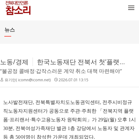
메뉴 건너뛰기
뉴스
노동/경제
한국노동재단 전북서 첫‘플랫폼·프리랜서·특공 노동자 원탁회의’ 개최
“불공정 콜배정·갑작스러운 계약 취소 대책 마련해야”
유기만( icomn@icomn.net)
2026.07.01 13:15
노사발전재단, 전북특별자치도노동권익센터, 전주시비정규
직노동자지원센터가 공동으로 주관·주최한 「전북지역 플랫
폼·프리랜서·특수고용노동자 원탁회의」가 29일(월) 오후 1시
30분, 전북여성가족재단 별관 1층 강당에서 노동자 및 관계자
등 총 50여명이 참석한 가운데 개최되었다.