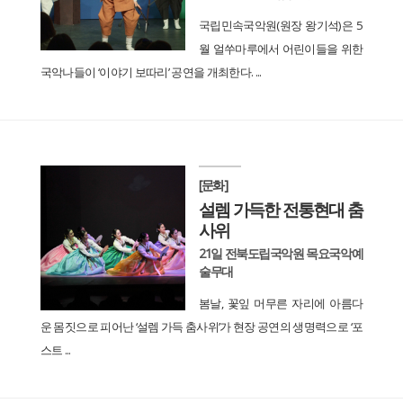
국립민속국악원(원장 왕기석)은 5
월 얼쑤마루에서 어린이들을 위한
국악나들이 ‘이야기 보따리’ 공연을 개최한다. ...
[문화]
설렘 가득한 전통현대 춤
사위
21일 전북도립국악원 목요국악예
술무대
봄날, 꽃잎 머무른 자리에 아름다
운 몸짓으로 피어난 ‘설렘 가득 춤사위’가 현장 공연의 생명력으로 ‘포
스트 ...