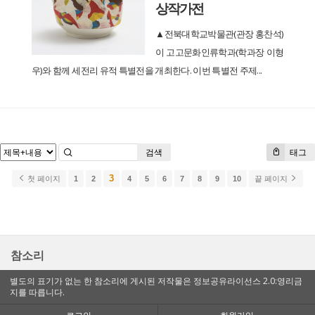
상작가전
▲전북대학교박물관(관장 홍찬석)
이 고고문화인류학과(학과장 이형
우)와 함께 세전리 유적 특별전을 개최한다. 이번 특별전 주제...
검색
태그
3
첫 페이지
1
2
4
5
6
7
8
9
10
끝 페이지
참소리
별도의 표기가 없는 한 참소리에 게시된 저작물은 정보공유라이선스 2.0:영리금
지를 따릅니다.