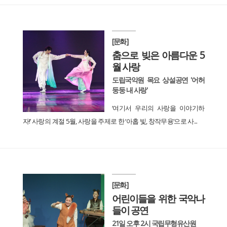
[문화]
춤으로 빚은 아름다운 5
월 사랑
도립국악원 목요 상설공연 '어허
둥둥 내 사랑'
‘여기서 우리의 사랑을 이야기하
자!’ 사랑의 계절 5월, 사랑을 주제로 한 ‘아홉 빛, 창작무용’으로 사...
[문화]
어린이들을 위한 국악나
들이 공연
21일 오후 2시 국립무형유산원