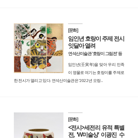
[문화]
임인년 호랑이 주제 전시
잇달아 열려
연석산미술관 '호랑이 그림전' 등
임인년(壬寅年)을 맞아 우리 민족
이 영물로 여기는 호랑이를 주제로
한 전시가 열리고 있다. 연석산미술관은 ‘2022년 오랑...
[문화]
<전시>세전리 유적 특별
전, 'W미술상’ 이광진 수