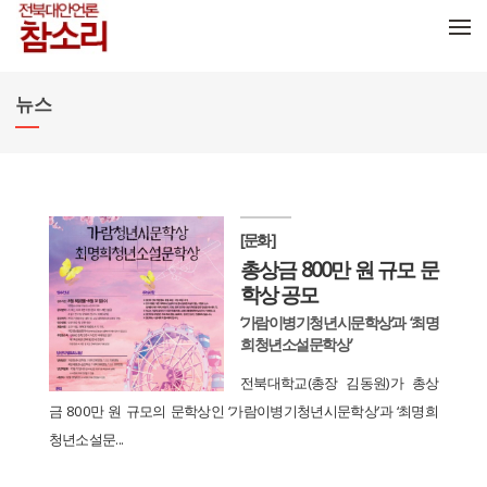
메뉴 건너뛰기
뉴스
[문화]
총상금 800만 원 규모 문
학상 공모
‘가람이병기청년시문학상’과 ‘최명
희청년소설문학상’
전북대학교(총장 김동원)가 총상
금 800만 원 규모의 문학상인 ‘가람이병기청년시문학상’과 ‘최명희
청년소설문...