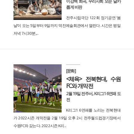
이강백 희곡, 우리사회 모순 날카
롭게 비판
전주시립극단 122회 정기공연 ‘봄
날’이 오는 5일부터 9일까지 덕진예술회관에서 열린다. 시간은 평일
저녁 7시30분,...
[문화]
<체육> 전북현대, 수원
FC와 개막전
2월 19일 전주서, K리그1 6연패 도
전
K리그1 6연패를 노리는 전북현대
가 2022시즌 개막전을 2월 19일 오후 2시 전주월드컵경기장에서
수원FC와 갖는다. 2022시즌 K리...