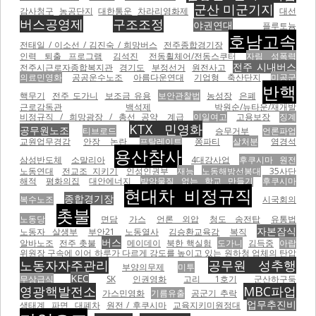
군산 미군기지
감사청구
농공단지
대한통운
차라리영화제
대선
버스공영제
구조조정
야권연대
플루토늄
호남고속
전태일 / 이소선 / 김진숙 / 희망버스
전주종합경기장
인력 퇴출 프로그램
김석진
전동휠체어/전동스쿠터
자림 성폭력
전주 시내버스
전주시근로자종합복지관
경기도
부정선거
원전사고
의료민영화
공공운수노조
아름다운연대
기업형 축산단지
미공군
반핵
핵무기
전주 도가니
보조금 유용
보안관찰법
농성장
은폐
근로감독관
백석제
박원순/뉴타운/재개발
비정규직 / 희망광장 / 총선 공약
계급
이일여고
고용보장
징계
KTX 민영화
공무원노조
티브로드
승무거부
언론파업
교원업무경감
안장 논란
프탈레이트
쫑파티
살처분
염경석
용산참사
삼성반도체
소말리아
4대강사업
후쿠시마 원전
노동연대
전교조 지키기
인성인권부
재능
노동해방선봉대
35사단
해적
평화의집
대안에너지
발암물질 없는 학교 만들기
후쿠시마
현대차 비정규직
종합경기장
복수노조
시국회의
촛불
노동당
면담
가스
언론 외압
청도 송전탑
유통법
자본잠식
노동자 살생부
부안21
노동열사
김승환교육감
복직
버스
알바노조
전주 촛불
메이데이
북한 핵실험
도가니
김득중
아랍
위원장 구속에 이어 하루가 다르게 강도를 높이고 있는 원하청 업체의 탄압
노동자자주관리
공무원 성추행
부양의무제
미투
KEC
무상급식
SK
인권영화
고리 1호기
군산하구둑
영광핵발전소
MBC파업
가스민영화
기름유출
공군기 추락
업무추진비
생태계
파면
대폐차
원전 / 후쿠시마
교육지키미원정대