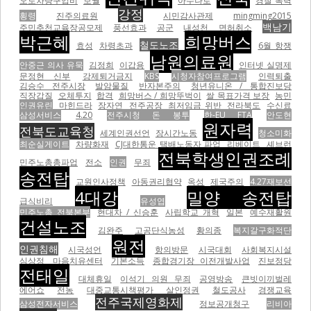
오토차량구입비
보궐
아수나로
경찰 폭력
강정
횡령
진주의료원
시민감사관제
mingming2015
백남기
주민추천교육장공모제
풍선효과
공군
내성천
면허취소
박근혜
희망버스
철도노조
효성
차령초과
6월 항쟁
남원의료원
안중근 의사 유묵
김정희
이갑용
인터넷 실명제
문정현 신부
강제퇴거금지
KBS
시청자참여프로그램
인력퇴출
김승수 전주시장
발암물질
반자본주의
청년유니온 / 통합진보당
직장갑질
오체투지
합격
희망버스 / 희망뚜벅이
쌀 목표가격 보장
농민
인권유린
마힌드라
장자연
전주공장
최저임금 위반
전라북도
수신료
삼성서비스
4.20
전주시청 돈 봉투
한-EU FTA
안도현
원자력
전북도교육청
세계인권선언
장시간노동
청소미화
최순실게이트
차량화재
CJ대한통운 택배노동자 파업
리베이트
셰브런
전북학생인권조례
민주노총총파업
전소
인권
무죄
송전탑
교원인사정책
아동권리협약
옥성
제국주의
4.27재보선
4대강
밀양 송전탑
급식비리
유성엽
민주노총 전북본부
현대차 / 신승훈
사립학교 개혁
일본
예수재활원
건설노조
김완주
고공단식농성
황의종
복지갈구화적단
원전
인권침해
시국성언
항의방문
시국대회
사회복지시설
심상정
마음치유센터
기본소득
종합경기장 이전개발사업
진보정당
전태일
대체휴일
이석기 의원 무죄
공영방송
큰빗이끼벌레
에어쇼
전농
대중교통시책평가
살인정권
철도공사
경쟁교육
전주국제영화제
삼성전자서비스
정보공개청구
리비아