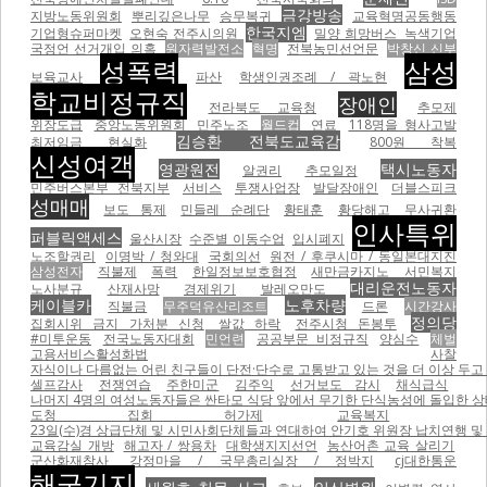
금강방송
지방노동위원회
뿌리깊은나무
승무복귀
교육혁명공동행동
한국지엠
기업형슈퍼마켓
오현숙 전주시의원
밀양 희망버스
녹색기업
국정언 선거개입 의혹
원자력발전소
혁명
전북농민선언문
박창신 신부
성폭력
삼성
보육교사
파산
학생인권조례 / 곽노현
학교비정규직
장애인
전라북도 교육청
추모제
위장도급
중앙노동위원회
민주노조
월드컵
연료
118명을 형사고발
김승환 전북도교육감
최저임금 현실화
800원 착복
신성여객
영광원전
택시노동자
알권리
추모일정
민주버스본부 전북지부
서비스
투쟁사업장
발달장애인
더블스피크
성매매
보도 통제
민들레 순례단
황태훈
황당해고
무사귀환
인사특위
퍼블릭액세스
울산시장
수준별 이동수업
입시폐지
노조할권리
이명박 / 청와대
국회의선
원전 / 후쿠시마 / 동일본대지진
삼성전자
직불제
폭력
한일정보보호협정
새만금카지노
서민복지
대리운전노동자
노사분규
산재사망
경제위기
발레오만도
케이블카
노후차량
직불금
무주덕유산리조트
드론
시간강사
정의당
집회시위 금지 가처분 신청
쌀값 하락
전주시청 돈봉투
#미투운동
전국노동자대회
민언련
공공부문 비정규직
양심수
체벌
고용서비스활성화법
사찰
자식이나 다름없는 어린 친구들이 단전·단수로 고통받고 있는 것을 더 이상 두고 볼
셀프감사
전쟁연습
주한미군
김주익
선거보도 감시
채식급식
나머지 4명의 여성노동자들은 싼타모 식당 앞에서 무기한 단식농성에 돌입한 상태이
도청 집회 허가제
교육복지
23일(수)경 상급단체 및 시민사회단체들과 연대하여 안기호 위원장 납치연행 및 
교육감실 개방
해고자 / 쌍용차
대학생지지선언
농산어촌 교육 살리기
군산화재참사
강정마을 / 국무총리실장 / 정박지
cj대한통운
해군기지