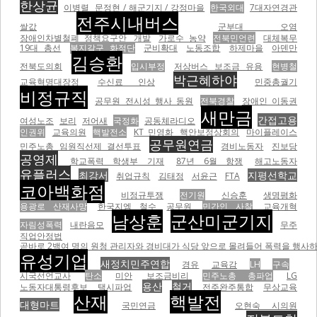
한상균
이병렬
문정현 / 해군기지 / 강정마을
한국외대
7대자연경관
전주시내버스
쌀값
군부대 오염
장애인차별철폐 정책요구안
개발
가로수 농약
전북민언련
대체복무
19대 총선
복지갈구 화적단
군비확대
노동조합
하제마을
아덴만
김승환
전북도의회
입시부정
저상버스 보조금 유용
현병철
박근혜하야
교육혁명대장정
수신료 인상
민중총궐기
비정규직
공무원 전시성 행사 동원
전북경찰
장애인 이동권
새만금
간접고용
여성노조
보리
저어새
국정화
공동체라디오
인권위
교육의원
핵발전소
KT 민영화
핵안보정상회의
마이플레이스
공무원연금
민주노총 임원직선제 결선투표
경비노동자
진보당
공영제
학교폭력 학생부 기재
87년 6월 항쟁
해고노동자
유플러스
최강서
지평선학교
취업규칙
김태정
서윤근
FTA
코아백화점
비정규투쟁
전기원
신승훈
생명평화
용광로 산재사망
한국지엠 철수
공무원
민간인 사찰
교육개혁
남상훈
군산미군기지
자림성폭력
내란음모
무주
직업안정법
곧바로 2백여 명의 원청 관리자와 경비대가 식당 앞으로 몰려들어 폭력을 행사하기 
유성기업
새정치민주연합
경유
교육감
LH
구속
시국선언교사
탄소
미안
보조금비리
민주노총 총파업
LG
용산
철거
노동자대통령후보
택시파업
전주완주통합
무상교육
산재
핵발전
대형마트
국민연금
오현숙 시의원