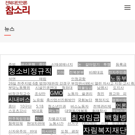
메뉴 건너뛰기
뉴스
주범
버스운행 중단
신재생에너지
논 갈아엎기 투쟁
등록금
청소비정규직
기아
전북본부
비례대표
전자주민증
노동부
석면 매립
인청공항
26일 전주지법 6호 법정(재판장 강경구 부장판사)에서 열린 자사고 지정·고시 취
부당노동행위
시설인권연대
청와대
체불임금
남원시
도지사
GMO
비정규직교수
조상만
노동자 쉴권리
청진
원고와 피
시내버스
노유림
축산업선진화방안
국회농단
행정지도
평화바람
언론
중단
10구단
5.18
청소년인권
버스노동자
전액관리제
스포츠강사
박대용
곽노현
대명동/개복동 화재참사
제일여객
최저임금
백혈병
학비
전주독립영화
차별금지법
협력업체
현대차판매
노동시간
선거구
대선개입
신당
임금체불
자림복지재단
신자유주의 반대
의사파업
도청 광장