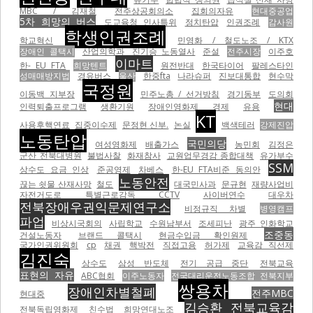
MBC / 김재철
전주상공회의소
집회의자유
현대중공업
5차 희망의 버스
도교육청 인사특위
정치탄압
인권조례
감사원
학생인권조례
학교혁신
민영화 / 철도노조 / KTX
장애인 콜택시
산업의학과
진기승 노동열사
준설
전주시장
이주호
이마트
한- EU FTA
희망텐트
원전반대
한국타이어
팔레스타인
성매매방지법
경유버스
울산
한중fta
나라슈퍼
진보대통합
현수막
국정원
이동백 지부장
민주노총 / 선거방침
경기동부
도의회
현대
인력퇴출프로그램
생환기원
장애인영화제
경제
유용
KT
사용후핵연료
집중이수제
문정현 신부.
논실
백색테러
강제진압
노동탄압
국민의당
여성영화제
배출가스
농민회
김정은
군산 전북대병원
불법사찰
화재참사
교원업무경감 종합대책
유가부수
SSM
상수도 요금 인상
준공영제
차베스
한-EU FTA비준 동의안
노동안전
끊는 쇳물 산재사망
철도
대국민사과
문규현
재량사업비
자전거도로
특별근로감독
CCTV
사이버연수
대우차
전북장애우권익문제연구소
비정규직 차별
병영캠프
파업
비상시국회의
사립학교
수원남부서
조세피난
광주 인화학교
조중동
건설노동자
브랜드 콜택시
현금수입금 확인원제
국가인권위원회
cp
채권
핵박전
직접고용
허가제
교육감 직선제
김진숙
상수도
삼성 반도체
전기 공급 중단
전북교육
표현의 자유
ABC협회
이주노동자
전국대리운전노동조합 전북지부
쌍용차
장애인차별철폐
전주MBC
현대중
김승환 전북교육감
전북독립영화제
친수법
희망연대노조