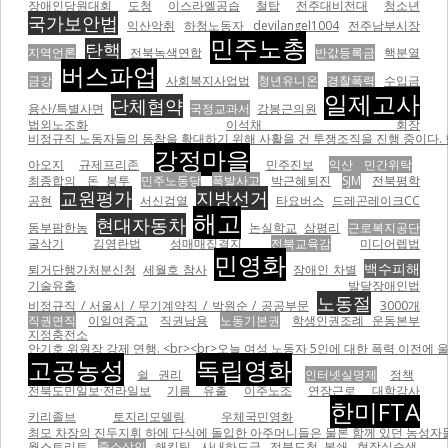
장애인당원대회
도청
이스라엘공습
철탑
전주대비전대
청소년
국가보안법
익산악취
하청노동자
devilangel1004
전주남부시장
민주노총
탄핵
지역언론
전북녹색연합
반값등록금
핵분열
버스파업
금강
사회복지사업법
청년유니온
경찰폭력
수입금
일제고사
단체협약
용산/특별사면
국정교과서
강봉근의원
법외노조화
이석채 회장
비정규직 노동자들의 동참을 확대하기 위해 사활을 건 투쟁조직을 진행 중이다.
강정마을
아오지
규제프리존
민주진보
익산 민간위탁
최종합의
돈 봉투
민주노동당
폭발사고
박근혜퇴진
SJM
전북평학
교원평가
지방선거
공현
서신검열
타요버스
드레곤레이크CC
해고
현대자동차
동부팜한농
논실학교
삼평리
근로복지공단
굴삭기
김영란법
성매매집결지
전북교육감
미디어렙법
민영화
백수피해
퇴거단행가처분신청
세월호 참사
장애인 차별
기술유출
발달장애인법
노동절
비정규직 / 서울시 / 무기계약직 / 박원순 / 공공부문
3000개
직권면직
이일여중고
직권남용
노동기본권
학생인권조례 운동본부
지정충전소
안기호 위원장 강제 연행. <br><br>오늘 여성 노동자 5인에 대한 폭력 이전에 울산 현대자동차비정
고공농성
독립영화
쉴 권리
인터넷실명제
정책
전북도민일보·전라일보
기름 유출
이주노조
연장근로
대학강사
한미FTA
키리졸브
토지리모델링
우체국민영화
최모 차장의 진두지휘 하에 단식에 돌입한 아주머니들은 물론 함께 있던 농성자들을 무자비하게 폭행하면서
월스트리트
중소상인
해킹팀
사내하도급
전북도청 봉쇄
현장실습생