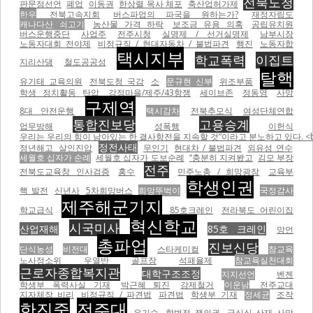
전북도청
판문점선언
폐업
이동권
한상렬 목사 체포
축산업허가제
한우
전북고속지회
버스파업의 파국을 원하는가?
재정자립도
캐나다산 쇠고기
농산물 가격 하락
보조금 유용 의혹
공립유치원
버스운행중단
사업주
전주시청
실명제 / 선거실명제
남부시장
노동자대회 전야제
비정규직 / 현대자동차 / 불법파견
행진
노동자합
택시지부
학교폭력
이집트
지리산댐
철도공공성
탈핵
유기태 교육의원
전북도청 국감
소
문규현 신부
위조부품
학생 정치활동 탄압
강정마을/제주/43항쟁
세이브존
정동영
사망
구제역
8대 안전운행
택시감차
전북추모식
여성단체연합
통합진보당
고용승계
업무방해
성폭행
이헌식
우리는 우리의 힘이 남아있는 한 결사항전을 지속할 것”이라고 분노하고 있다. <br
정전사태
정년해고
살인진압
무인기
현대차 / 불법파견
외유성 연수
세월호 십자가 순례
세월호 십자가 도보순례
“충분히 지켜봤고
김모 부장
전주
전북도교육창 인사검증
홍수
민주노총 / 희망광장
교육부
학생인권
핵 발전
신년사
5차희망버스
희망뚜벅이
국정감사
제주해군기지
학교급식
85호크레인
전라북도 어린이집
혁신학교
시국미사
산업재해
85호 크레인
망언
총파업
진보신당
단식농성
비전대
스타케미컬
참교육
노사정소위
우열반
골프장
석패율제
참교육실천대회
근로자종합복지관
대학구조조정
지지선언
벤젠
학생부 폭력사실 기재
박근혜 퇴진
강제철거
이운남
전주교대
지자체장 비리
비정규직 / 파견법
파견법
학생부 기재
정세균
조작
한진중
전주대
유기수
합법적 쟁의권
급식실 산재 사망