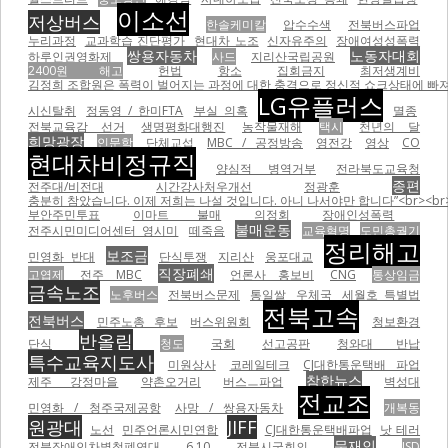
이소선
저상버스
한솔케미칼
압수수색
전북버스파업
누리과정
교과학습 진단평가
현대차 노조
신자유주의
장애여성성폭력
쌍용자동차
노동자대회
하루인권영화제
사드
지리산국립공원
2400원 해고
헌법
항소
집회금지
최저생계비
김정희 조합원은 폭력이 벌어지는 과정에 대한 충격으로 정신적 쇼크상태에 빠져
LG유플러스
시신탈취
정동영 / 한미FTA
부실 의혹
멸종
전북교육감 선거
생명평화대행진
농작물재해
택시
천년의 달
희망광장
인문학
단체교섭
MBC / 공정방송
영전강
영상
CO
현대차비정규직
양심적 병역거부
전라북도교육청
종편
전주대/비전대
시간강사처우개선
정광훈
충분히 참았습니다. 이제 저희는 나설 것입니다. 아니 나서야만 합니다”<br><br
부안주민투표
이마트 불매
의정회
장애인성폭력
불매운동
전주시민미디어센터 영시미
떼죽음
교육혁명
도민총궐기
정리해고
보조금
민영화 반대
단식투쟁
지리산
웅포대교
직장폐쇄
고엽제
전주 MBC
언론사 홍보비
CNG
통상임금
금속노조
노후버스
전북버스문제
통일쌀
우체국
세월호 특별법
전북고속
전북버스
민주노총 후보
버스위원회
청보환경
반올림
단식
청도
국회
선고공판
청와대 반납
특수교육지도사
미원상사
코레일테크
CJ대한통운택배 파업
참한뉴스
제주 강정마을
약촌오거리
버스ㅡ파업
벽성대
전교조
민영화 / 청주국제공항
사망 / 쌍용자동차
개복동
원광대
JIFF
노선
민주언론시민연합
CJ대한통운택배파업
낫 테러
문재인
전북장애인차별철폐연대
6.10
전북시국회의
ISD