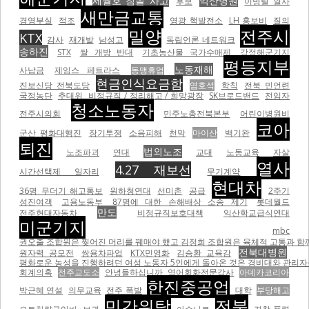
세월호 침몰 사고
익산병원
후보
이병렬 열사
새만금교통
경영부실
적조
영광 핵발전소
LH 홍보비
질의
밀양
전주시
KTX
감사
재개발
남성고
독립언론 네트워크
송하진
STX
쌀 개방 반대
기초농산물 국가수매제
강정해군기지
평등지부
노동재해
사납금
제임스 페트라스
동맹휴업
현금인식요금함
진보신당 전북도당
염호석
학칙
전북 민언련
국정농단
추대위
비정규직 / 정리해고 / 희망광장
SK브로드밴드
전임자
청소노동자
전주시의회
민주노총전북본부
어린이병원비
코아
군산 평화대행진
장기투쟁
소음피해
천막
마이산
백기완
퇴진
법외노조
노조파괴
연대
교대
노동교육
자살
열사
4.27 재보선
시간선택제 일자리
무기계약
현대차
36명 무더기 해고통보
원하청연대
선미촌
공급
2주기
성진여객
고용노동부
87명에 대한 손해배상 소송 제기
롯데월드
만도
전주현대자동차
비정규직보호대책
익산학교급식연대
미군기지
mbc
권오출 조합원은 찢어진 머리를 꿰매야 했고 김정희 조합원은 육체적 고통과 함께
전북대병원
원자력 공모전
쌍용차파업
KTX민영화
김승환 교육감
평화로운 농성을 진행하려던 여성 노동자 5인에게 돌아온 것은 경비대와 관리자들의
회계의혹
전주교도소
안녕들하십니까
영어회화전문강사
아데카코리아
한진중공업
박근혜 연설
의무교육
전주 폭발
대학
부당해고
민간위탁
전북