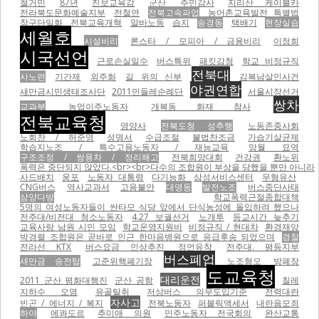
철거민
87년
진보교육감
군산
주민감사
지리산 케이블카
전라북도문화예술지부
전철연
전북고속파업
농어촌교육발전 특별법
창구단일화
전북교육개혁
알바노동
습지
송경동
택배기
현장실습
세월호
시설비리
론스타 / 모피아 / 금융비리
이정희
시국선언
근로손실일수
버스특위
패킷감청
학교 비정규직
전북대
사노련
기간제
외주화
길 위의 신부
김복남살인사건
야권연합
새만금시민생태조사단
2011민들레순례단
서울시장선거
쌍차
교과부
농업이주노동자
개복동 화재 참사
전북교육청
영양사
전북도청 성추행
노동존중사회
노회찬 / 허준영
성명서
수급조절
불법찬조금
가습기살균제
학습지노조 / 특수고용노동자 / 재능교육
망월 묘역
구조조정 / 쌍용차 / 정리해고
전북희망대회
건강권
환노위
폭력은 중단되지 않았다.<br><br>다수의 조합원이 부상을 당했을 뿐만 아니라
사드배치
웅포
노동자 대통령
다기능화
삼성서비스센터
무형유산
CNG버스
역사교과서
고용불안
대명동
발전노조
버스중단사태
삼양다방
학교폭력근절종합대책
5명의 여성노동자들이 싼타모 식당 앞에서 단식농성에 돌입하려 했으나
전주대/비전대 청소노동자
4.27 보궐선거
노개투
등교시간 늦추기
교육사랑 남원 시민 모임
학교운영지원비
비정규직 / 현대차
환경재앙
박경렬 조합원은 곧바로 인근 한마음병원으로 응급후송 되었으며
경찰
전라선 KTX
버스요금 인상추진
정언유착
전주대. 평등지부
버스폐업
새만금 송전탑
고준위핵폐기장
노조혐오
방폐장
도교육청
대리운전
2011 군산 평화대행진
군산 공항
칠레
지하수 오염
유골탈취
저상버스 의무도입기준
전력대란
자사고
빈곤 / 에너지 / 복지
전북노동자
퍼블릭액세서
내란음모죄
하야
에콰도르
추미애 의원
민주노동자 전국회의
완산교통