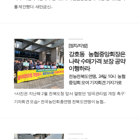
를 제안했다. 새만금신...
[정치/지방]
강호동 농협중앙회장은
나락 수매가격 보장 공약
이행하라
전농전북도연맹, 24일 10시 농협
중앙회 모여 기자회견 가지가로
<사진은 지난해 2월 전북도청 앞서 열렸던 '양곡관리법 개정 촉구'
기자회견 모습> 전국농민회총연맹 전북도연맹이 농협...