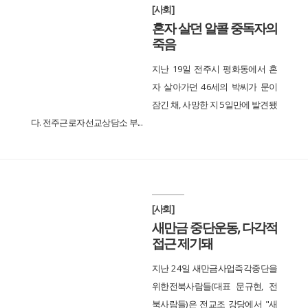
[사회]
혼자 살던 알콜 중독자의
죽음
지난 19일 전주시 평화동에서 혼
자 살아가던 46세의 박씨가 문이
잠긴 채, 사망한 지 5일만에 발견됐
다. 전주근로자선교상담소 부...
[사회]
새만금 중단운동, 다각적
접근 제기돼
지난 24일 새만금사업즉각중단을
위한전북사람들(대표 문규현, 전
북사람들)은 전교조 강당에서 "새