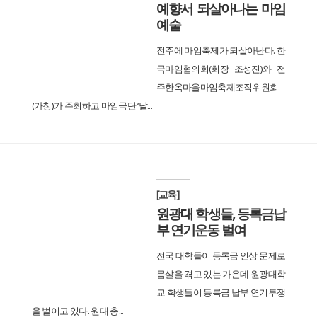
예향서 되살아나는 마임
예술
전주에 마임축제가 되살아난다. 한
국마임협의회(회장 조성진)와 전
주한옥마을마임축제조직위원회
(가칭)가 주최하고 마임극단 ‘달...
[교육]
원광대 학생들, 등록금납
부 연기운동 벌여
전국 대학들이 등록금 인상 문제로
몸살을 겪고 있는 가운데 원광대학
교 학생들이 등록금 납부 연기투쟁
을 벌이고 있다. 원대 총...