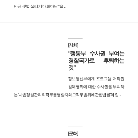
만금 갯벌 살리기 대화마당"을 ...
[사회]
"정통부 수사권 부여는
경찰국가로 후퇴하는
것"
정보통신부에게 프로그램 저작권
침해행위에 대한 수사권을 부여하
는 ‘사법경찰관리의직무를행할자와그직무범위에관한법률’의 입...
[문화]