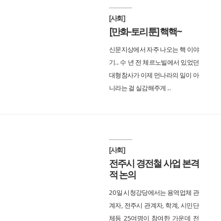
[사회]
[만화-토리툰] 핵핵~
신문지상에서 자주 나오는 핵 이야
기... 수 년 전 체르노빌에서 있었던
대형참사가 이제 먼나라의 일이 아
니라는 걸 실감해주게 ...
[사회]
전주시 경전철 사업 본격
적 논의
20일 시청강당에서는 용역업체 관
계자, 전주시 관계자, 학계, 시민단
체등 25여명이 참여한 가운데 전