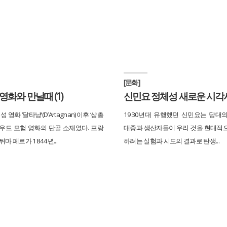
[문화]
영화와 만날때 (1)
신민요 정체성 새로운 시각
성 영화 ‘달타냥’(D’Artagnan)이후 ‘삼총
1930년대 유행했던 신민요는 당대
리우드 모험 영화의 단골 소재였다. 프랑
대중과 생산자들이 우리 것을 현대적
뒤마 페르가 1844년...
하려는 실험과 시도의 결과로 탄생...