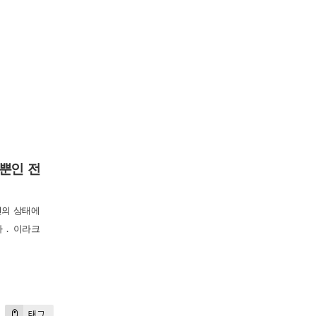
음뿐인 전
전의 상태에
다． 이라크
태그