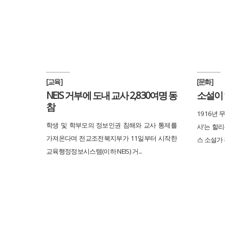
[교육]
[문화]
NEIS 거부에 도내 교사 2,830여명 동
소설이 
참
1916년 무
학생 및 학부모의 정보인권 침해와 교사 통제를
사’는 할
가져온다며 전교조전북지부가 11일부터 시작한
스 소설가 
교육행정정보시스템(이하 NEIS) 거...