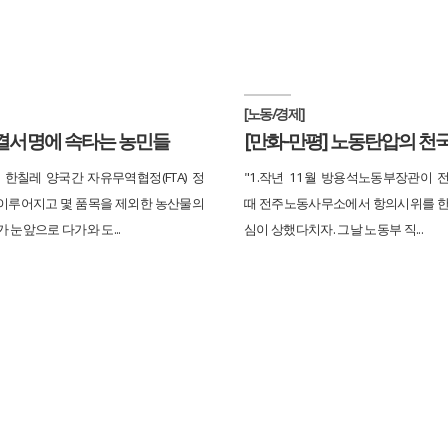
[노동/경제]
체결서명에 속타는 농민들
[만화-만평] 노동탄압의 천국
 한칠레 양국간 자유무역협정(FTA) 정
"1.작년 11월 방용석노동부장관이 
이루어지고 몇 품목을 제외한 농산물의
때 전주노동사무소에서 항의시위를 한
 눈앞으로 다가와 도...
심이 상했다치자. 그날 노동부 직...