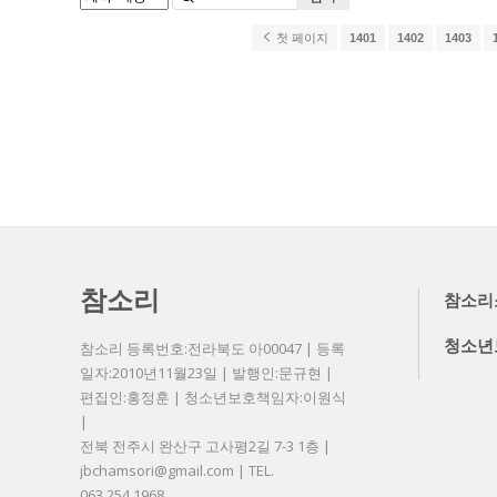
첫 페이지
1401
1402
1403
참소리
참소리
청소년
참소리 등록번호:전라북도 아00047 | 등록
일자:2010년11월23일 | 발행인:문규현 |
편집인:홍정훈 | 청소년보호책임자:이원식
|
전북 전주시 완산구 고사평2길 7-3 1층 |
jbchamsori@gmail.com | TEL.
063.254.1968