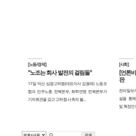
[노동/경제]
[사회]
"노조는 회사 발전의 걸림돌"
[언론비
판
17일 익산 삼광고하켐(대표이사 김용래) 노동조
전라일보가
합과 민주노총 전북본부, 화학연맹 전북본부가
설을 통해
기자회견을 갖고 고하켐 사측의 불...
및 특정인의
검색