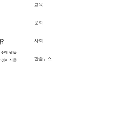
교육
문화
?
사회
전주에 왔을
한줄뉴스
 것이 자존