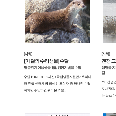
[사회]
[사회]
[이 달의 수라생물] 수달
전쟁 그
멸종위기 야생생물 1급, 천연기념물 수달
생명을 지
길
수달 Lutra lutra <사진 : 국립생물자원관> 우리나
#1. 전쟁
라 민물 생태계의 최상위 포식자 중 하나인 수달!
져나왔다.
하지만 수달하면 귀여운 외모...
는 뉴스 아