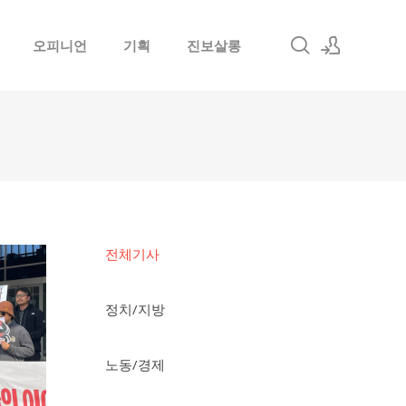
오피니언
기획
진보살롱
로그인
회원가입
전체기사
정치/지방
노동/경제