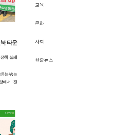
교육
문화
전북 타운
사회
 정책 실패
한줄뉴스
동본부)는
도청에서 “전