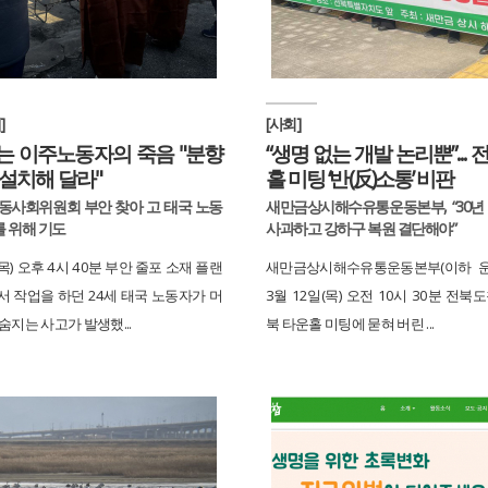
]
[사회]
는 이주노동자의 죽음 "분향
“생명 없는 개발 논리뿐”... 
설치해 달라"
홀 미팅 ‘반(反)소통’ 비판
동사회위원회 부안 찾아 고 태국 노동
새만금상시해수유통운동본부, “30년
 를 위해 기도
사과하고 강하구 복원 결단해야”
(목) 오후 4시 40분 부안 줄포 소재 플랜
새만금상시해수유통운동본부(이하 운
서 작업을 하던 24세 태국 노동자가 머
3월 12일(목) 오전 10시 30분 전북
숨지는 사고가 발생했...
북 타운홀 미팅에 묻혀 버린 ...