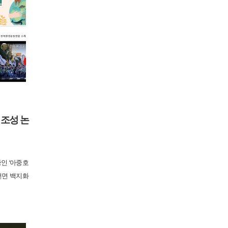
 조성 논
인 ‘아중호
전면 백지화