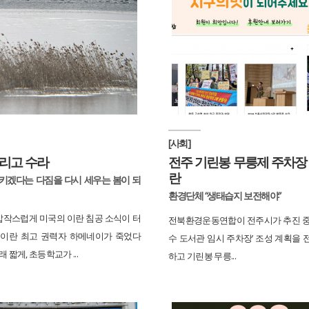
[사회]
리고 수라
전주 기린봉 무릉제 주차장
란
키겠다는 다짐을 다시 세우는 봄이 되
환경단체 “생태습지 보전해야”
 갑작스럽게 미국의 이란 침공 소식이 터
전북환경운동연합이 전주시가 추진 중
 이란 최고 권력자 하메네이가 죽었다
수 도서관 임시 주차장’ 조성 계획을 
래 짧게, 초등학교가 ...
하고 기린봉 무릉...