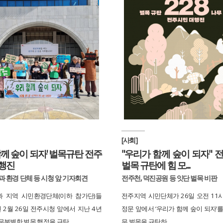
[사회]
함께 숲이 되자' 벌목규탄 전주
"우리가 함께 숲이 되자" 
행진
벌목 규탄에 힘 모...
과 환경 단체 등 시청 앞 기자회견
전주천, 덕진공원 등 잇단 벌목 비판
 지역 시민환경단체(이하 참가단)들
전주지역 시민단체가 26일 오전 11
년 2월 26일 전주시청 앞에서 지난 4년
정문 앞에서 ‘우리가 함께 숲이 되자’
분별한 벌목 행정을 규탄...
무 벌목을 규탄하...