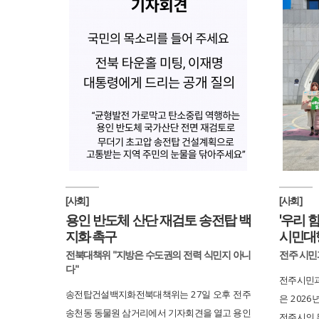
[사회]
[사회]
용인 반도체 산단 재검토 송전탑 백
'우리 
지화 촉구
시민대
전북대책위 "지방은 수도권의 전력 식민지 아니
전주 시민
다"
전주시민과
송전탑건설백지화전북대책위는 27일 오후 전주
은 2026
송천동 동물원 삼거리에서 기자회견을 열고 용인
전주시의 무