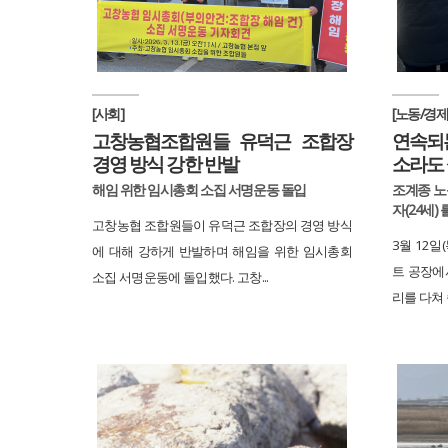
[사회]
[노동/경제
고창농협조합원들 유덕근 조합장
연속되
경영 방식 강한 반발
소라도 
해임 위한 임시총회 소집 서명운동 돌입
조계종 노
자(24세)
고창농협 조합원들이 유덕근 조합장의 경영 방식
3월 12일
에 대해 강하게 반발하며 해임을 위한 임시총회
트 공장에
소집 서명운동에 돌입했다. 고창...
리를 다쳐 