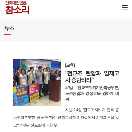
메뉴 건너뛰기
뉴스
[교육]
"전교조 탄압과 일제고
사 중단하라"
24일 전교조지키기전북공투본,
노조탄압과 경쟁교육 강하게 비
판
지난 24일 ‘전교조지키기 전북 공
동투쟁본부’(이하 공투본)이 전북교육청 기자실에서 기자회견을 갖
고 “정부는 전교조에 대한 부...