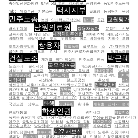
축산업선진화방안
87년 6월 항쟁
감사청구
공영방송
농업이주노동자
택시지부
mbc
위조부품
기본소득
골프장
농공단지
옥성
민주노총
교원평가
농민
익산학교급식연대
월드컵
공급
남원의료원
쌍용자동차
버스위원회
문정현 신부
새정치민주연합
교육사랑 남원 시민 모임
800원 착복
새만금카지노
비례대표
공립유치원
후보
위장도급
학교 비정규직
지하수 오염
쌍용차
오토차량구입비
경찰폭력
플루토늄
소
7대자연경관
급식비리
선거보도 감시
전주시근로자종합복지관
법외노조화
건설노조
박근혜
재개발
북한 핵실험
민주노조
전농
공무원연금
노조파괴
울산시장
버스중단사태
전북희망대회
여성노조
사드배치
농어촌교육발전 특별법
현대중공업
남원시
인터넷실명제
교육개혁
전북교육감
한국타이어
최저임금 위반
리비아
대형마트
시신탈취
철도공공성
추모제
사드
업무추진비
비정규직 / 서울시 / 무기계약직 / 박원순 / 공공부문
성명서
청와대 반납
재능
#미투운동
개복동
CJ대한통운 택배노동자 파업
공군
비정규직 / 파견법
경기동부
메이데이
무사귀환
연료
용산/특별사면
성추행
이명박 / 청와대
드레곤레이크CC
한일정보보호협정
건설노동자
탄핵
국민모임
상수도
인권유린
황태훈
세월호 십자가 순례
학생인권
진보대통합
원전사고
핵발전소
폭력은 중단되지 않았다.<br><br>다수의 조합원이 부상을 당했을 뿐만 아니라
이주호
중앙노동위원회
낫 테러
성진여객
칠레
전주교도소
노동열사
김승환교육감
발달장애인
신자유주의
이운남
예수재활원
제국주의
4.27 재보선
장애인당원대회
후쿠시마
이헌식
노개투
집중이수제
방폐장
복수노조
대학생지지선언
백색테러
민영화 / 청주국제공항