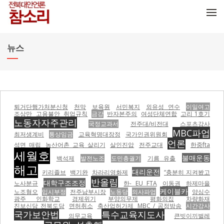
메뉴 건너뛰기
뉴스
퇴거단행가처분신청
천막
보육원
서민복지
외유성 연수
이일여고
조상만
고용불안
취업규칙
금강
반자본주의
여성단체연합
고리 1호기
노동자자주관리
국정교과서
전주대/비전대
스포츠강사
MBC파업
최저생계비
통상임금
교육혁명대장정
국가인권위원회
언론
석면 매립
농산어촌 교육 살리기
살인진압
전주교대
한중fta
세월호
불매운동
백석제
발전노조
도민총궐기
기름 유출
해고
대리운전
키리졸브
백기완
차라리영화제
“충분히 지켜봤고
반올림
대학구조조정
노사분규
한- EU FTA
이동권
하제마을
케이블카
노조혐오
입시부정
전주남부시장
노동당
의사파업
양심수
광주 인화학교
경제위기
부양의무제
평화의집
차량화재
진보신당 전북도당
면허취소
축산업허가제
MBC / 공정방송
시간강사
국가보안법
특수교육지도사
의무교육
큰빗이끼벌레