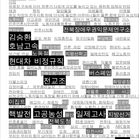
사망
위원장 구속에 이어 하루가 다르게 강도를 높이고 있는 원하청 업체의 탄압
채권
학칙
발암물질
석패율제
이병렬
최모 차장의 진두지휘 하에 단식에 돌입한 아주머니들은 물론 함께 있던 농성자들을 무자비하게 폭행하면서
노후버스
선고공판
국민연금
36명 무더기 해고통보
평화바람
가스
민주언론시민연합
노동자대통령후보
기름유출
효성
노동조합
폐업
전북장애우권익문제연구소
현장실습
전주시의회
김승환
김모 부장
지정충전소
창구단일화
부당해고
내란음모
호남고속
전북민언련
언론 외압
강정해군기지
현대차 노조
노동절
지평선학교
박근혜 연설
유성엽
발레오만도
해고노동자
현대차 비정규직
민언련
완산교통
직불제
업무방해
전주 촛불
알바노동
주민추천교육장공모제
한솔케미칼
ISD
불법찬조금
버스폐업
문재인
전임자
전북도청 성추행
감사원
풍선효과
전교조
희망광장
더블스피크
생환기원
강정마을 / 국무총리실장 / 정박지
재량사업비
장애여성성폭력
세월호 침몰 사고
전라북도 어린이집
장애인 차별
비정규직 노동자들의 동참을 확대하기 위해 사활을 건 투쟁조직을 진행 중이다.
이집트
해고자 / 쌍용차
KBS
대명동/개복동 화재참사
인권위
전북버스파업
환경재앙
한국외대
황의종
노회찬 / 허준영
중소상인
핵발전
고공농성
일제고사
지방선거
용산
전북도청
민중총궐기
에어쇼
85호크레인
전주대. 평등지부
버스운행 중단
비전대
폭력
삼성 반도체
환노위
ABC협회
정전사태
아동권리협약
무기계약
도청 광장
쌀값 하락
우리는 우리의 힘이 남아있는 한 결사항전을 지속할 것”이라고 분노하고 있다. <br