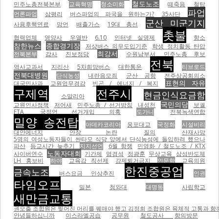
철도노조
민주노총전북본부
교육혁명
청소미화
떼죽음
철탑
파업
언론파업
삼평리
버스파업의 파국을 원하는가?
35사단
군산 미군기지
사용후핵연료
망언
배출가스
19대 총선
촛불
협력업체
영양사
우열반
6.10
인터넷 실명제
항소
참한뉴스
종합경기장
저상버스 의무도입기준
학생 정치활동 탄압
최강서
전북본부
감사
진보정당
수원남부서
민주노총 후보
전북
역사교과서
지리산
5차희망버스
대한통운
티브로드
전북대병원
단식농성
내란음모죄
군산 공항
전주상공회의소
표현의 자유
대국민사과
교원업무경감
빈곤 / 에너지 / 복지
구제역
전주시
현금인식요금함
소말리아
국민의당
교원인사정책
저어새
민주노총 / 선거방침
내성천
보궐
FTA
국정언 선거개입 의혹
도가니
전북녹색연합
밀양 송전탑
아데카코리아
웅포대교
국정화
시설비리
대안에너지
안장 논란
질의
산재사망
5명의 여성노동자들이 싼타모 식당 앞에서 단식농성에 돌입하려 했으나
파산
등교시간 늦추기
지지선언
6월 항쟁
민영화 / 철도노조 / KTX
노동자대회
사이버연수
기간제
염경석
정광훈
무상교육
삼성반도체
LH 홍보비
하야
교육감 직선제
강제퇴거금지
인문학
교육의원
한진중공업
금속노조
버스요금 인상추진
인권
타임오프
밀본
청와대
대명동
사립학교
새만금교통
권오출 조합원은 찢어진 머리를 꿰매야 했고 김정희 조합원은 육체적 고통과 함께
안녕들하십니까
이스라엘공습
공무원
철도공사
항의방문