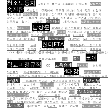
청소노동자
경유버스
핵분열
소음피해
단체교섭
삼성전자
송전탑
추모일정
준공영제
공무원 전시성 행사 동원
전철연
재정자립도
민주노동당
정동영 / 한미FTA
핵 발전
원하청연대
굴삭기
알권리
대선
노동시간
경쟁교육
통과
서신검열
압수수색
전주 MBC
직장폐쇄
임금체불
철거민
사납금
자전거도로
노동해방선봉대
남상훈
서윤근
6대요구안
황당해고
버스운행중단
부당노동행위
녹색기업
팔레스타인
합법적 쟁의권
현병철
사내하도급
마음치유센터
민주노총 총파업
청소년
동맹휴업
인성인권부
시국대회
자림성폭력
현대
원자력발전
현금수입금 확인원제
전쟁연습
8대 안전운행
한미FTA
부안주민투표
노선
민주노동자 전국회의
장애인성폭력
핵박전
전라북도문화예술지부
버스ㅡ파업
대체휴일
나머지 4명의 여성노동자들은 싼타모 식당 앞에서 무기한 단식농성에 돌입한 상태이
코아
종편
철도
버스노동자
전북고속지회
구속
학교비정규직
고용승계
CO
택시감차
건강권
4대강
마힌드라
학생인권조례 / 곽노현
최순실게이트
자식이나 다름없는 어린 친구들이 단전·단수로 고통받고 있는 것을 더 이상 두고 볼
공영제
진보신당
노동자대회 전야제
교원업무경감 종합대책
현대차 / 불법파견
희망뚜벅이
전주현대자동차
SK브로드밴드
민영화 반대
세월호 특별법
쌀 목표가격 보장
행정지도
5차 희망의 버스
학교폭력 학생부 기재
파면
나라슈퍼
농성장
탄소
박창신 신부
공군기 추락
노동자합
노동교육
비정규직 / 현대자동차 / 불법파견
노동유연화
신승훈
전북 민언련
개발
징계
CJ대한통운택배 파업
월스트리트
청도 송전탑
수급조절
추대위
택시노동자
cj대한통운
국회의선
김정은
이갑용
새만금 송전탑