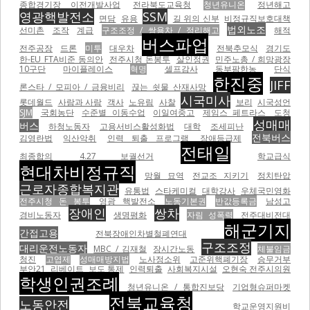
종합경기장 이전개발사업
전라북도교육청
청년유니온
정년해고
영광핵발전소
SSM
면담
유용
길 위의 신부
비정규직보호대책
법외노조
선미촌
조작
계급
구조조정 / 쌍용차 / 정리해고
해적
버스파업
전주공장
드론
미투
대우차
전북추모식
경기도
한-EU FTA비준 동의안
전주시청 돈봉투
살인정권
민주노총 / 희망광장
10구단
마이플레이스
혁명
셀프감사
동부팜한농
단식
한진중
JIFF
론스타 / 모피아 / 금융비리
끊는 쇳물 산재사망
시국미사
롯데월드
사람과 사람
객사
노유림
사찰
보리
시국성언
SJM
국회농단
수준별 이동수업
이일여중고
제임스 페트라스
도청
성매매
버스
하청노동자
고용서비스활성화법
대학
조세피난
전북버스
김영란법
익산악취
인력 퇴출 프로그램
장애등급제
전태일
최종합의
4.27 보궐선거
학교급식
현대차비정규직
망월 묘역
전교조 지키기
정치탄압
근로자종합복지관
유통법
스타케미컬
대학강사
우체국민영화
전주시청 돈 봉투
영광 핵발전소
노동기본권
반값등록금
남성고
장애인
쌍차
경비노동자
생명평화
자림 성폭력
전주대비전대
해군기지
간접고용
전북장애인차별철폐연대
구조조정
대리운전노동자
MBC / 김재철
장시간노동
체불임금
청진
고엽제
성매매방지법
노사정소위
고준위핵폐기장
승무거부
부안21
리베이트
보도 통제
인력퇴출
사회복지시설
오현숙 전주시의원
학생인권조례
청년유니온 / 통합진보당
기업형슈퍼마켓
전북교육청
노동안전
학교운영지원비