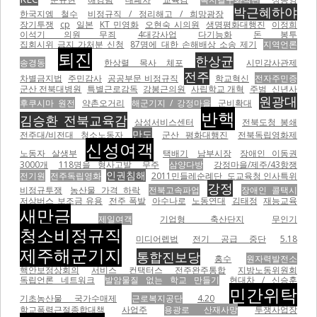
박근혜하야
한국지엠 철수
비정규직 / 정리해고 / 희망광장
장기투쟁
cp
일본
KT 민영화
오현숙 시의원
생명평화대행진
이정희
이석기 의원 무죄
4대강사업
다기능화
돈 봉투
집회시위 금지 가처분 신청
87명에 대한 손해배상 소송 제기
지역언론
퇴진
한상균
송경동
한상렬 목사 체포
시민감사관제
전주
차별금지법
주민감사
공공부문 비정규직
학교혁신
전자주민증
군산 전북대병원
특별근로감독
강봉근의원
사립학교 개혁
주범
신년사
원광대
후쿠시마 원전
약촌오거리
해군기지 / 강정마을
군비확대
반핵
김승환 전북교육감
삼성서비스센터
전북도청 봉쇄
만도
전주대/비전대 청소노동자
군산 평화대행진
전북독립영화제
신성여객
노동자 살생부
택배기
남부시장
장애인 이동권
3000개
118명을 형사고발
무주
삼양다방
강정마을/제주/43항쟁
인권침해
전기원
전주독립영화
2011민들레순례단
도교육청 인사특위
강정
비정규투쟁
농산물 가격 하락
전북고속파업
장애인 콜택시
저상버스 보조금 유용
전주 폭발
아수나로
노동연대
김태정
재능교육
새만금
제일여객
기업형 축산단지
무인기
청소비정규직
미디어렙법
전기 공급 중단
5.18
제주해군기지
통합진보당
홍수
원자력발전소
핵안보정상회의
서비스
컨택터스
전주완주통합
지방노동위원회
독립언론 네트워크
발암물질 없는 학교 만들기
현대차 / 신승훈
민간위탁
기초농산물 국가수매제
근로복지공단
4.20
학교폭력근절종합대책
사업주
용광로 산재사망
투쟁사업장