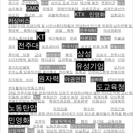
유기수
군산하구둑
한우
상수도 요금 인상
박근혜 퇴진
주한미군
청도
GMO
승무복귀
우체국
장애인영화제
의료공공성
세계인권선언
KTX 민영화
아오지
원고와 피
퍼블릭액세서
집회금지
저상버스
23일(수)경 상급단체 및 시민사회단체들과 연대하여 안기호 위원장 납치연행 및 
전주MBC
학생부 폭력사실 기재
경찰 폭력
여성영화제
KT
자본잠식
전국노동자대회
박근혜퇴진
무죄
노동자
직불금
전주대
한국지엠
경유
보조금비리
보조금 유용 의혹
폭발사고
삼성
추미애 의원
교대
병영캠프
복직
김승수 전주시장
시간선택제 일자리
채식급식
교과학습 진단평가
김정희
차베스
신당
유성기업
토지리모델링
문규현 신부
도지사
민주노총 임원직선제 결선투표
전라북도
등록금
민주버스본부 전북지부
원자력
야권연합
송하진
지자체장 비리
KTX민영화
도교육청
전동휠체어/전동스쿠터
26일 전주지법 6호 법정(재판장 강경구 부장판사)에서 열린 자사고 지정·고시 취
민들레 순례단
택시
부정선거
가로수 농약
김석진
회계의혹
단식투쟁
전북도민일보·전라일보
학생인권조례 운동본부
미원상사
대체복무
노동탄압
직장갑질
현수막
연장근로
곧바로 2백여 명의 원청 관리자와 경비대가 식당 앞으로 몰려들어 폭력을 행사하기 
민영화
퍼블릭액세스
김주익
행진
유기태 교육의원
비정규직교수
외주화
노동존중사회
삼성전자서비스
캐나다산 쇠고기
산업재해
아랍
멸종
양심적 병역거부
논실학교
2주기
신재생에너지