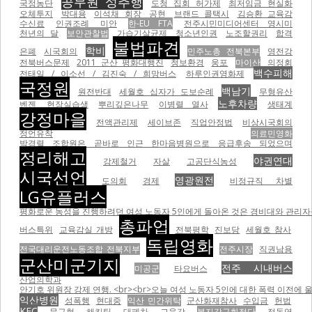
공무원 성추행
국정농단
도청 집회 허가제
최저임금 현실화
오체투지
박대용
이석채 회장
공현
브랜드 콜택시
김승환 교육감
수신료
인권조례
미안
한-EU FTA
전주시민미디어센터 영시미
천년의 달
보안관찰법
가습기살균제
청소년인권
노조할권리
합격
불법파견
학비
은폐
시국회의
민주노총 전북본부
영전강
전북버스문제
2011 군산 평화대행진
청보환경
웅포
마이산
의정회
백수피해
전태일 / 이소선 / 김진숙 / 희망버스
하루인권영화제
국정원
백남기
원전반대
세월호 십자가 도보순례
무형유산
노후차량
벤젠
현장실습생
뿌리깊은나무
이병렬 열사
생태계
강정마을
전액관리제
세이브존
직업안정법
비상시국회의
정언유착
의료민영화
박경렬 조합원은 곧바로 인근 한마음병원으로 응급후송 되었으며
정리해고
야권연대
강제철거
자살
고공단식농성
시국선언
영광원전
도의회
경제
비정규직 차별
LG유플러스
평화로운 농성을 진행하려던 여성 노동자 5인에게 돌아온 것은 경비대와 관리자들의
총파업
버스특위
교육감실 개방
전북평학
진보당
세월호 참사
독립영화
전국대리운전노동조합 전북지부
전주시장
직권남용
군산미군기지
전주 시내버스
미공군
타요버스
산업의학과
안기호 위원장 강제 연행. <br><br>오늘 여성 노동자 5인에 대한 폭력 이전에 울산 현대자동차비정
익산병원
성폭행
현대중
익산 민간위탁
군산화재참사
수입금
헌법
KEC
문규현
해킹팀
대폐차
교육감
복지갈구화적단
정동영