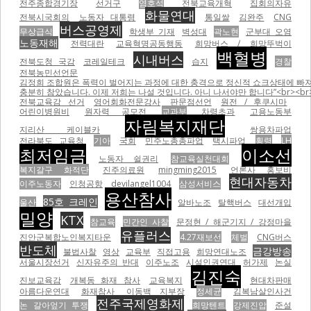
전주종합경기장
선거구
염호석
전북교육개혁
집회의자유
화물연대
전북시국회의
노동자 대통령
통일쌀
김완주
CNG
버스공영제
무상급식
학생부 기재
벽성대
곽노현
군부대 오염
노동재해
전력대란
교육혁명공동행동
희망버스 / 희망뚜벅이
백혈병
시내버스
전북도청 국감
코레일테크
습지
경찰
전북농민선언문
김정희 조합원은 폭력이 벌어지는 과정에 대한 충격으로 정신적 쇼크상태에 빠져
충분히 참았습니다. 이제 저희는 나설 것입니다. 아니 나서야만 합니다”<br><br
전북교육감 선거
영어회화전문강사
판문점선언
원전 / 후쿠시마
어린이병원비
원자력 공모전
교과부
차령초과
고용노동부
자림복지재단
지리산 케이블카
쌍용차파업
전라북도 교육청
기아
국회
민주노총총파업
택시파업
횡령
LH
최저임금
이소선
노동자 쉴권리
참교육실천대회
복지갈구 화적단
진주의료원
mingming2015
언론사 홍보비
현대자동차
이주노동자
인청공항
devilangel1004
삼성서비스
용산참사
85호 크레인
울산
알바노조
탈핵버스
대선개입
밀양
KTX
참교육
민간인 사찰
문정현 / 해군기지 / 강정마을
유플러스
진안군복합노인복지타운
4.27재보선
체벌
CNG버스
반도체
금강방송
불법사찰
영상
교육부
직접고용
희망연대노조
서울시장선거
신자유주의 반대
이주노조
시설인권연대
허가제
논실
김진숙
진보교육감
개복동 화재 참사
교육복지
현대차판매
아름다운연대
화재참사
이동백 지부장
정세균
김복남살인사건
전주국제영화제
논 갈아엎기 투쟁
희망텐트
강제진압
준설