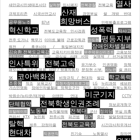
열사
새만금시민생태조사단
살처분
입시폐지
전북경찰
전북교육
산재
규제프리존
시국선언교사
경영부실
쌀 개방 반대
희망버스
공무원노조
87년
인력퇴출프로그램
혁신학교
성폭력
자사고
전북도교육창 인사검증
평등지부
전주 도가니
핵무기
이마트 불매
근로감독관
안도현
장애인차별철폐
원전 / 후쿠시마 / 동일본대지진
김승환 전북도교육감
교육지키미원정대
무주덕유산리조트
고용보장
국정감사
수신료 인상
급식실 산재 사망
실명제 / 선거실명제
인사특위
전북고속
유가부수
인권영화
정책
패킷감청
보조금 유용
사망 / 쌍용자동차
문정현 신부.
사노련
쉴 권리
코아백화점
학교폭력
SK
비정규직 / 현대차
쌀값
조중동
적조
보육교사
시청자참여프로그램
LG
누리과정
셰브런
가스민영화
장애인차별철폐 정책요구안
밀양 희망버스
전북노동자
미군기지
박원순/뉴타운/재개발
아덴만
연대
CCTV
전북학생인권조례
단체협약
정보공개청구
노동부
전북대
정의당
프탈레이트
농작물재해
군산
부실 의혹
철거
전라선 KTX
농민회
전주시청
파견법
중단
발달장애인법
탈핵
전북도교육청
제주 강정마을
시간강사처우개선
현대차
직권면직
진기승 노동열사
장자연