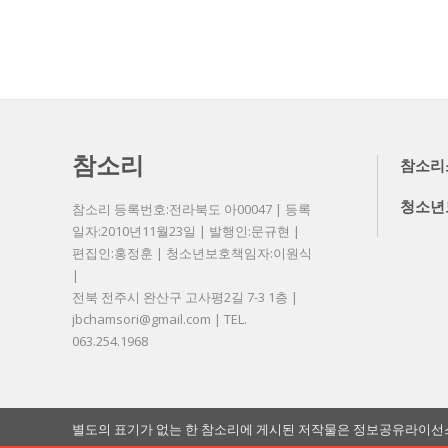
참소리
참소리
청소년
참소리 등록번호:전라북도 아00047 | 등록
일자:2010년11월23일 | 발행인:문규현 |
편집인:홍정훈 | 청소년보호책임자:이원식
|
전북 전주시 완산구 고사평2길 7-3 1층 |
jbchamsori@gmail.com | TEL.
063.254.1968
별도의 표기가 없는 한 참소리에 게시된 저작물은 정보공유라이선스 