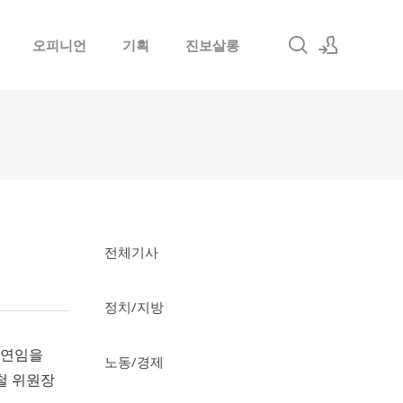
오피니언
기획
진보살롱
로그인
회원가입
전체기사
정치/지방
 연임을
노동/경제
철 위원장