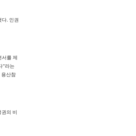
다. 인권
견서를 제
다”라는
과 용산참
정권의 비