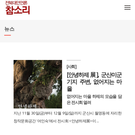
메뉴 건너뛰기
뉴스
[사회]
[안녕하제展], 군산미군
기지 주변, 없어지는 마
을
없어지는 마을 하제의 모습을 담
은 전시회 열려
지난 11월 30일(금)부터 12월 9일(일)까지 군산시 월명동에 자리한
창작문화공간 '여인숙'에서 전시회 <안녕하제展>이 ...