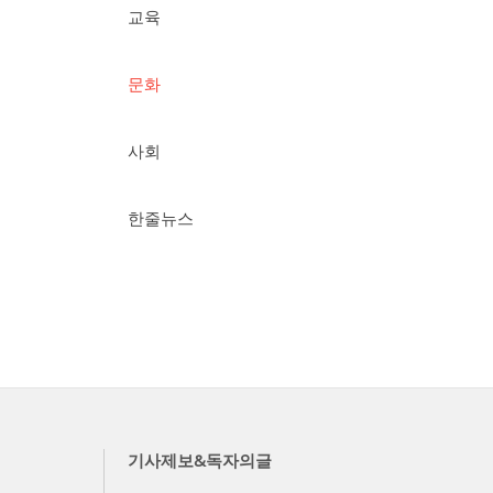
교육
문화
사회
한줄뉴스
기사제보&독자의글