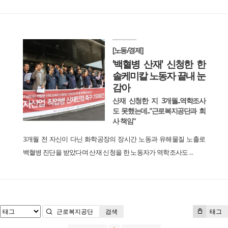
[노동/경제]
'백혈병 산재' 신청한 한
솔케미칼 노동자 끝내 눈
감아
산재 신청한 지 3개월...역학조사
도 못했는데..."근로복지공단과 회
사 책임"
3개월 전 자신이 다닌 화학공장의 장시간 노동과 유해물질 노출로
백혈병 진단을 받았다며 산재 신청을 한 노동자가 역학조사도 ...
검색
태그