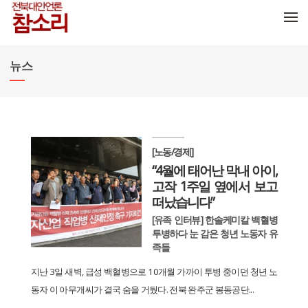
메뉴 건너뛰기
뉴스
[노동/경제]
“4월에 태어난 막내 아이,
고작 1주일 옆에서 보고
떠났습니다”
[유족 인터뷰] 한솔케미칼 백혈병
투병하다 눈 감은 청년 노동자 유
족들
지난 3일 새벽, 급성 백혈병으로 10개월 가까이 투병 중이던 청년 노
동자 이 아무개씨가 결국 숨을 거뒀다. 전북 완주군 봉동공단...