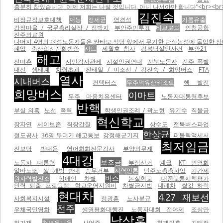
충분히 참았습니다. 이제 저희는 나설 것입니다. 아니 나서야만 합니다”<br><br
김진숙
비정규직보호대책
재능
정세균
염경석
기름유출
강정마을 / 국무총리실장 / 정박지
부안주민투표
티브로드
인청공항
진주의료원
나머지 4명의 여성노동자들은 싼타모 식당 앞에서 무기한 단식농성에 돌입한 상태이
폐업
축산업선진화방안
사드
세월호 참사
김복남살인사건
부안21
해고
선미촌
시민감사관제
시설인권연대
전북노동자
전주 폭발
대선
생태계
차령초과
전태일 / 이소선 / 김진숙 / 희망버스
FTA
열사
시내버스
컨택터스
무주덕유산리조트
핵 발전
희망버스
이마트
무주
마음치유센터
노동자대통령후보
반핵
부실 의혹
노선
폭력
학생인권조례 / 곽노현
유기수
직불금
혁신학교
장자연
세이브존
직장갑질
상수도
전북버스파업
한상균
철도공사
36명 무더기 해고통보
강정해군기지
퍼블릭액세서
최저임금
진보당
박대용
영어회화전문강사
부양의무제
4대강
보조금
노동자 대통령
부정선거
계급
KT 민영화
알바노조
쌀 개방 반대
승무거부
지역언론
민주노총총파업
기간제
버스
원자력발전소
장애인 차별
논실학교
대중교통시책평가
인력 퇴출 프로그램
학교운영지원비
차별금지법
대폐차
쌀값 하락
현대차
4.27 재보선
사회복지시설
정광훈
노사분규
전주
우체국민영화
생명평화대행진
노동자대회 전야제
조상만
남상훈
허가제
청년유니온
사업주
회계의혹
김태정