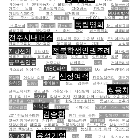
비정규직 / 현대자동차 / 불법파견
전라북도 교육청
철도공공성
가로수 농약
지방노동위원회
CNG버스
전임자
자림성폭력
원자력발전
기업형슈퍼마켓
홍수
최저임금 위반
2011 군산 평화대행진
단식농성
devilangel1004
김승환 교육감
독립영화
LH 홍보비
대명동
중소상인
청소미화
학교 비정규직
비정규직 / 희망광장 / 총선 공약
버스위원회
백색테러
전주시내버스
집회시위 금지 가처분 신청
큰빗이끼벌레
전북도교육창 인사검증
학교폭력 학생부 기재
습지
농성장
전북학생인권조례
지방선거
불법사찰
익산악취
세월호 특별법
경유버스
미공군
보도 통제
살인정권
공군
한우
공무원연금
전주교대
내란음모
아랍
전액관리제
MBC파업
버스요금 인상추진
박창신 신부
LG
교육혁명대장정
신성여객
유성엽
이석채 회장
드론
전북녹색연합
핵무기
송하진
케이블카
노동당
철도
김승수 전주시장
6대요구안
쌍용차
전북고속지회
완산교통
약촌오거리
시신탈취
남성고
문재인
길 위의 신부
학생부 기재
87명에 대한 손해배상 소송 제기
발암물질 없는 학교 만들기
한일정보보호협정
등교시간 늦추기
전북대
보안관찰법
경찰폭력
국회의선
안중근 의사 유묵
김승환
2011민들레순례단
전기 공급 중단
논 갈아엎기 투쟁
교육지키미원정대
건강권
택시
팔레스타인
병영캠프
박근혜 연설
재량사업비
떼죽음
누리과정
전북희망대회
한- EU FTA
삼성 반도체
영광 핵발전소
노조혐오
근로복지공단
농산물 가격 하락
국민연금
유성기업
학교폭력
경찰
구속
군산
월스트리트