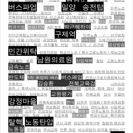
버스파업
밀양 송전탑
참교육
민주노조
한-EU FTA비준 동의안
직접고용
민들레 순례단
최종합의
전북장애인차별철폐연대
선고공판
군산화재참사
교육감 직선제
고엽제
교육감실 개방
국회
교육혁명
사납금
무인기
도청
탄소
천년의 달
박근혜하야
한국지엠
한-EU FTA
ABC협회
수급조절
후쿠시마
구제역
진안군복합노인복지타운
민주노총 / 선거방침
끊는 쇳물 산재사망
공영방송
800원 착복
지지선언
드레곤레이크CC
금강방송
정보공개청구
학생 정치활동 탄압
비정규직 / 파견법
민간위탁
쌍용차파업
학습지노조 / 특수고용노동자 / 재능교육
남원의료원
산업재해
고용불안
유용
철탑
고용노동부
금속노조
위원장 구속에 이어 하루가 다르게 강도를 높이고 있는 원하청 업체의 탄압
반도체
버스폐업
5차 희망의 버스
전주시근로자종합복지관
김승환 전북교육감
무형유산
나라슈퍼
원전 / 후쿠시마 / 동일본대지진
무상급식
개복동 화재 참사
파산
교원평가
진보교육감
장애등급제
경제
전북교육
감사
우열반
강정마을
현대
전북독립영화제
김완주
민영화 / 청주국제공항
언론사 홍보비
리비아
청보환경
#미투운동
단식
경비노동자
사립학교
부당해고
김주익
진보정당
새만금카지노
염호석
민주노동자 전국회의
민영화 반대
칠레
보궐
위조부품
언론파업
현금수입금 확인원제
탈핵
노동탄압
군산 공항
양심적 병역거부
합법적 쟁의권
노동절
전쟁연습
무상교육
언론 외압
버스파업의 파국을 원하는가?