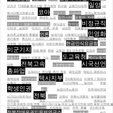
밀양
선거구
118명을 형사고발
무기계약
친수법
교원인사정책
cp
코아
퇴거단행가처분신청
이일여고
시설비리
전국노동자대회
정전사태
표현의 자유
희망텐트
대국민사과
현대차 노조
수신료
비정규직
정의당
구조조정 / 쌍용차 / 정리해고
채식급식
인터넷 실명제
이석기 의원 무죄
내성천
전동휠체어/전동스쿠터
민영화
언론
농어촌교육발전 특별법
녹색기업
사회복지사업법
경기동부
론스타 / 모피아 / 금융비리
대한통운
민주노동당
백석제
현금인식요금함
성추행
압수수색
입시폐지
어린이병원비
하야
미군기지
경찰 폭력
헌법
교육감
8대 안전운행
김정은
안도현
도교육청
택시노동자
핵발전소
장애인 이동권
가스
마이산
전북고속
시국선언
대학
노동해방선봉대
총파업
조세피난
한상렬 목사 체포
패킷감청
제임스 페트라스
택시지부
협력업체
의료민영화
5차희망버스
이명박 / 청와대
노동자 살생부
성매매방지법
시간선택제 일자리
주범
학생인권
울산
농업이주노동자
전주대비전대
전북
시간강사처우개선
교과부
성명서
전북시국회의
농작물재해
국민모임
청도 송전탑
에콰도르
안기호 위원장 강제 연행. <br><br>오늘 여성 노동자 5인에 대한 폭력 이전에 울산 현대자동차비정
핵안보정상회의
전북민언련
지자체장 비리
전주 촛불
군산하구둑
전북장애우권익문제연구소
반값등록금
쌀값