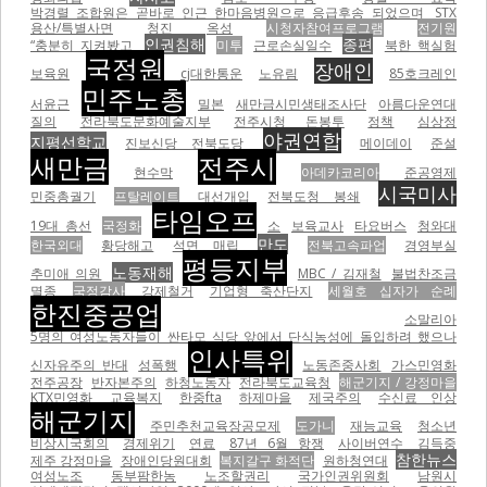
박경렬 조합원은 곧바로 인근 한마음병원으로 응급후송 되었으며
STX
용산/특별사면
청진
옥성
시청자참여프로그램
전기원
인권침해
종편
“충분히 지켜봤고
미투
근로손실일수
북한 핵실험
국정원
장애인
보육원
cj대한통운
노유림
85호크레인
민주노총
서윤근
밀본
새만금시민생태조사단
아름다운연대
질의
전라북도문화예술지부
전주시청 돈봉투
정책
심상정
야권연합
지평선학교
진보신당 전북도당
메이데이
준설
새만금
전주시
현수막
아데카코리아
준공영제
시국미사
민중총궐기
프탈레이트
대선개입
전북도청 봉쇄
타임오프
19대 총선
국정화
소
보육교사
타요버스
청와대
만도
한국외대
황당해고
석면 매립
전북고속파업
경영부실
평등지부
노동재해
추미애 의원
MBC / 김재철
불법찬조금
멸종
국정감사
강제철거
기업형 축산단지
세월호 십자가 순례
한진중공업
소말리아
5명의 여성노동자들이 싼타모 식당 앞에서 단식농성에 돌입하려 했으나
인사특위
신자유주의 반대
성폭행
노동존중사회
가스민영화
전주공장
반자본주의
하청노동자
전라북도교육청
해군기지 / 강정마을
KTX민영화
교육복지
한중fta
하제마을
제국주의
수신료 인상
해군기지
주민추천교육장공모제
도가니
재능교육
청소년
비상시국회의
경제위기
연료
87년 6월 항쟁
사이버연수
김득중
참한뉴스
제주 강정마을
장애인당원대회
복지갈구 화적단
원하청연대
여성노조
동부팜한농
노조할권리
국가인권위원회
남원시