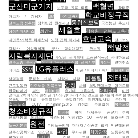
군산미군기지
백혈병
보조금 유용 의혹
황태훈
학교비정규직
해고자 / 쌍용차
SJM
국정교과서
통합진보당
전북도청 성추행
정치탄압
원전사고
국정농단
추모제
세월호
최강서
김승환 전북도교육감
삼성전자서비스
호남고속
대명동/개복동 화재참사
도청 집회 허가제
전라북도
핵발전
지리산
여성영화제
군산 평화대행진
환노위
자림복지재단
수입금
군비확대
고공단식농성
사내하도급
민주노총 총파업
전국대리운전노동조합 전북지부
비전대
면허취소
LG유플러스
SSM
에어쇼
빈곤 / 에너지 / 복지
한솔케미칼
전태일
반올림
생명평화
문정현 신부.
사람과 사람
강정
근로감독관
민주노총 전북본부
사찰
희망연대노조
마힌드라
대리운전
한국타이어
파면
평화바람
유기태 교육의원
미안
곧바로 2백여 명의 원청 관리자와 경비대가 식당 앞으로 몰려들어 폭력을 행사하기 
유통법
재개발
규제프리존
종합경기장 이전개발사업
추대위
철도노조
CCTV
mingming2015
김정희
추모일정
복수노조
청소비정규직
감사원
학칙
대체복무
공군기 추락
진보대통합
인권조례
직권남용
인권영화
CO
공무원
보조금비리
원전
노동기본권
부당노동행위
현대차 / 신승훈
합격
박근혜퇴진
파업
희망광장
전주상공회의소
연장근로
무사귀환
노동유연화
자사고
평화의집
김모 부장
망월 묘역