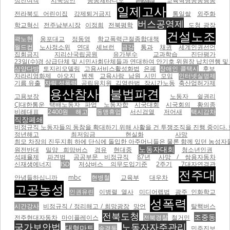
성진여객
시국성언
공동체라디오
살처분
교육혁명공동행동
일제고사
전라북도 어린이집
강제퇴거금지
통일쌀
외주화
버스공영제
학교혁신
전주남부시장
이정희
전북평학
도청 광장
건설노조
곽노현
웅포대교
정동영
학교폭력근절종합대책
월드컵
노사정소위
연대
셰브런
금강
통과
채권
세계인권선언
집회금지
지리산국립공원
유가부수
교과학습 진단평가
23일(수)경 상급단체 및 시민사회단체들과 연대하여 안기호 위원장 납치연행 및 
삼양다방
토지리모델링
고용서비스활성화법
은폐
장애인 콜택시
후보
차라리영화제
아오지
벤젠
교육사랑 남원 시민 모임
인터넷실명제
기름 유출
자림 성폭력
공립유치원
김영란법
장시간노동
축산업허가제
용산참사
불법파견
고용보장
노동자 쉴권리
CJ대한통운 택배노동자 파업
노동자합
시국대회
시국회의
황의종
비례대표
2400원 해고
동맹휴업
서신검열
저어새
택시감차
직장폐쇄
비정규직 노동자들의 동참을 확대하기 위해 사활을 건 투쟁조직을 진행 중이다.
정년해고
최저임금 현실화
사망
최모 차장의 진두지휘 하에 단식에 돌입한 아주머니들은 물론 함께 있던 농성자들을 무자비하게 폭행하면서
노동자대회
원전반대
밀양 희망버스
경유
현대중
청소년인권
석패율제
파견법
공공부문 비정규직
87년
사망 / 쌍용자동차
신재생에너지
ISD
저상버스 의무도입기준
2주기
7대자연경관
전주대
안녕들하십니까
mbc
현병철
교육부
대우차
고공농성
인권유린
이병렬 열사
미디어렙법
광주 인화학교
성폭력
시간강사
비정규직 / 정리해고 / 희망광장
망언
탈핵버스
전북도청
조중동
전주현대자동차
마이플레이스
전북경찰
철거민
국가보안법
노동자자주관리
대형마트
송경동
민주진보