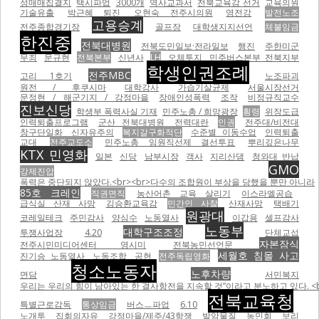
성매매집결지
택시파업
3000개
역사교과서
전북교육감 선거
교육의원
기술유출
박근혜 퇴진
오현숙 전주시의원
영전강
발전노조
고용승계
전주종합경기장
골프장
대학생지지선언
체불임금
한진중
전북대병원
전북도민일보·전라일보
행진
주한미군
무죄
문규현
전북본부
신년사
LH
오체투지
민주버스본부 전북지부
학생인권조례
전주MBC
고리 1호기
노조파괴
원전 / 후쿠시마
대학강사
가습기살균제
서울시장선거
문정현 / 해군기지 / 강정마을
장애인성폭력
조작
비정규직교수
진보신당
학생부 폭력사실 기재
민주노총 / 희망광장
횡령
위장도급
인력퇴출프로그램
군산 전북대병원
전력대란
인권
전주대/비전대
창구단일화
신자유주의
복지갈구화적단
수준별 이동수업
인력퇴출
교대
전주교도소
민주노총 임원직선제 결선투표
뿌리깊은나무
KTX 민영화
일본
신당
남부시장
객사
지리산댐
청와대 반납
GMO
강제진압
폭력은 중단되지 않았다.<br><br>다수의 조합원이 부상을 당했을 뿐만 아니라
85호 크레인
직권면직
농산어촌 교육 살리기
이스라엘공습
급식실 산재 사망
김승환교육감
민간인 사찰
산재사망
택배기
원광대
코레일테크
주민감사
양심수
노동열사
이갑용
셀프감사
노동부
대학구조조정
투쟁사업장
4.20
단체교섭
자본잠식
전주시민미디어센터 영시미
전북농민선언문
세월호 침몰 사고
진기승 노동열사
노동조합
공현
전주독립영화
청소노동자
노후차량
면담
서민복지
우리는 우리의 힘이 남아있는 한 결사항전을 지속할 것”이라고 분노하고 있다. <br
전북교육청
특별근로감독
통상임금
버스ㅡ파업
6.10
노개투
집회의자유
강정마을/제주/43항쟁
발암물질
농민회
보리