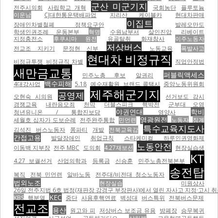
군산 미군기지
전주시의회
사립학교 개혁
국회농단
플루토늄
이운남
CJ대한통운택배파업
지리산 케이블카
현대차판매
이집트
장애인차별철폐 정책요구안
발레오만도
학생인권조례 운동본부
혁명
수원남부서
살인진압
리베이트
지정충전소
후쿠시마 원전
유골탈취
화재참사
이주노동자
저상버스
전교조 지키기
문정현 신부
노동교육
폭발사고
현대차 비정규직
비정규투쟁
비정규직 차별
직업안정법
새만금교통
퍼블릭액세스
민주노총 후보
알권리
백수피해
4대강사업
5.18
예수재활원
브랜드 콜택시
중앙노동위원회
제주해군기지
공영제
오현숙 시의원
선거보도 감시
경쟁교육
내란음모죄
천막
더블스피크
핵박전
군부대 오염
야권연대
학비
청년유니온 / 통합진보당
영양사
영광원전
세월호 십자가 도보순례
전주완주통합
민언련
노동자
징계
특수교육지도사
김석진
버스노동자
쫑파티
개발
전북교육감
간접고용
발달장애인
취업규칙
스타케미컬
하루인권영화제
노동안전
이동백 지부장
전주 MBC
도의회
4.27재보선
현장실습생
KT
4.27 보궐선거
산업의학과
등록금
신승훈
민주노총전북본부
송전탑
복직
전북 민언련
알바노동
전주대/비전대 청소노동자
법외노조
현장실습
미원상사
26일 전주지법 6호 법정(재판장 강경구 부장판사)에서 열린 자사고 지정·고시 취
KEC
KBS
핵분열
중단
사용후핵연료
벽성대
버스특위
전북버스문제
전교조
용산
원고와 피
저상버스 보조금 유용
방폐장
승무복귀