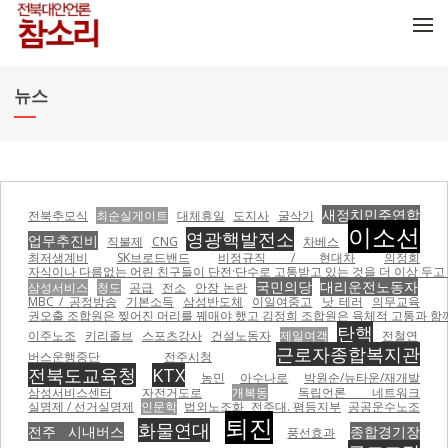
메뉴 건너뛰기
뉴스
새정치민주연합
전북추모식
최순실게이트
대체휴일
도지사
굴삭기
이소선
영광핵발전소
업무추진비
직불제
CNG
차베스
최저생계비
SK브로드밴드
비정규직 / 현대차
의정회
자식이나 다름없는 어린 친구들이 단전·단수로 고통받고 있는 것을 더 이상 두고 볼
국민의당
대리운전노동자
삼성서비스
청도
공급
전소
안장 논란
MBC / 공정방송
기본소득
삼성반도체
이일여중고
낫 테러
의무교육
권오출 조합원은 찢어진 머리를 꿰매야 했고 김정희 조합원은 육체적 고통과 함께
탄핵
이주노조
키리졸브
스포츠강사
건설노동자
제일여객
전철연
근로자종합복지관
버스운행중단
전주시청
전북도교육청
KTX
농민
아수나로
박원순/뉴타운/재개발
삼성서비스센터
자전거도로
개복동
독립언론 네트워크
실명제 / 선거실명제
인문학
법외노조화
전주대. 평등지부
공공운수노조
퇴진
화물연대
전주 시내버스
종합경기장
풍선효과