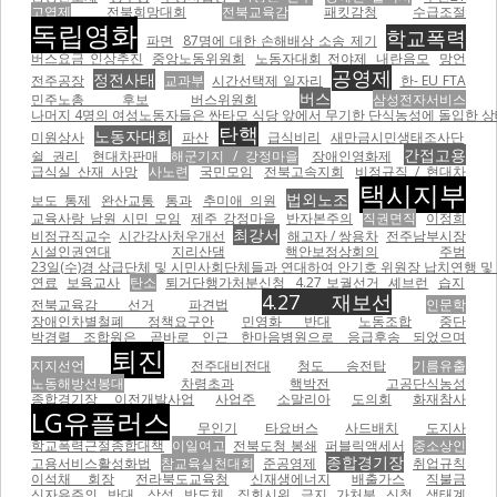
고엽제
전북희망대회
전북교육감
패킷감청
수급조절
독립영화
학교폭력
파면
87명에 대한 손해배상 소송 제기
버스요금 인상추진
중앙노동위원회
노동자대회 전야제
내란음모
망언
공영제
정전사태
전주공장
교과부
시간선택제 일자리
한- EU FTA
버스
민주노총 후보
버스위원회
삼성전자서비스
나머지 4명의 여성노동자들은 싼타모 식당 앞에서 무기한 단식농성에 돌입한 상태이
탄핵
노동자대회
미원상사
파산
급식비리
새만금시민생태조사단
간접고용
쉴 권리
현대차판매
해군기지 / 강정마을
장애인영화제
급식실 산재 사망
사노련
국민모임
전북고속지회
비정규직 / 현대차
택시지부
법외노조
보도 통제
완산교통
통과
추미애 의원
교육사랑 남원 시민 모임
제주 강정마을
반자본주의
직권면직
이정희
최강서
비정규직교수
시간강사처우개선
해고자 / 쌍용차
전주남부시장
시설인권연대
지리산댐
핵안보정상회의
주범
23일(수)경 상급단체 및 시민사회단체들과 연대하여 안기호 위원장 납치연행 및 
연료
보육교사
탄소
퇴거단행가처분신청
4.27 보궐선거
셰브런
습지
4.27 재보선
전북교육감 선거
파견법
인문학
장애인차별철폐 정책요구안
민영화 반대
노동조합
중단
박경렬 조합원은 곧바로 인근 한마음병원으로 응급후송 되었으며
퇴진
지지선언
전주대비전대
청도 송전탑
기름유출
노동해방선봉대
차령초과
핵박전
고공단식농성
종합경기장 이전개발사업
사업주
소말리아
도의회
화재참사
LG유플러스
무인기
타요버스
사드배치
도지사
학교폭력근절종합대책
이일여고
전북도청 봉쇄
퍼블릭액세서
중소상인
종합경기장
고용서비스활성화법
참교육실천대회
준공영제
취업규칙
이석채 회장
전라북도교육청
신재생에너지
배출가스
직불금
신자유주의 반대
삼성 반도체
집회시위 금지 가처분 신청
생태계