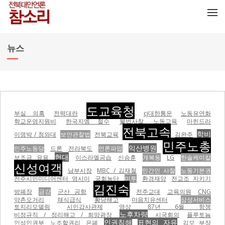
메뉴 건너뛰기
뉴스
도교육청
부실 의혹
전력대란
cj대한통운
노동유연화
학교운영지원비
한국지엠 철수
불법사찰
노동교육
마힌드라
전북고속
학비
이명박 / 청와대
보안관찰법
전북교육
김완주
민주노총
익산병원
민주노동당
드론
전라북도
언론파업
현대
보조금 유용
이스라엘공습
신승훈
개복동
LG
한솔케미칼
신성여객
남부시장
MBC / 김재철
민간인 사찰
노동기본권
전주시민미디어센터 영시미
국회농단
미투
환경재앙
전교조 지키기
김진숙
방폐장
금강
군산 공항
전주교대
교육의원
CNG
약촌오거리
채식급식
황당해고
마음치유센터
삼성서비스
토지리모델링
시민감사관제
영상
87년 6월 항쟁
노후차량
비정규직 / 정리해고 / 희망광장
시국회의
플루토늄
인권침해
표현의 자유
인성인권부
노조할권리
은폐
김모 부장