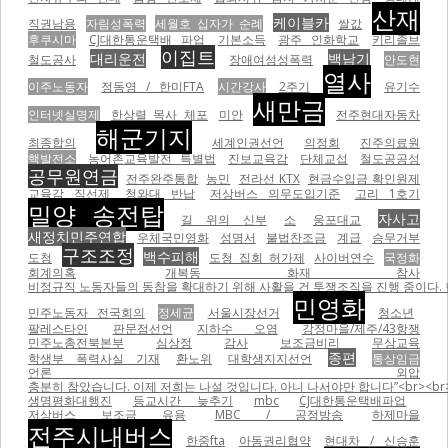
산재
케이블카
직권남용
자림성폭력
세월호 십자가 순례
쌀값
후쿠시마
CJ대한통운택배 파업
기본소득
광주 인화학교
키리졸브
이집트
대리운전
백남기
철도공사
장애여성성폭력
안도현
열사
이주노동자
정동영 / 한미FTA
시간강사
2주기
유기수
새만금
인터넷실명제
한상렬 목사 체포
미안
전주현대자동차
해군기지
최종합의
세계인권선언
의정회
진주의료원
핵발전소
농어촌교육발전 특별법
진보교육감
단체교섭
철도공공성
공무원연금
전주완주통합
농민
전라선 KTX
현금수입금 확인원제
교육감 직선제
청와대 반납
저상버스 의무도입기준
고리 1호기
밀양 송전탑
자사고
길 위의 신부
소
웅포대교
새정치민주연합
우체국민영화
성명서
불법찬조금
계급
승무거부
구조조정
백수피해
도청
도청 집회 허가제
사이버연수
국정화
회계의혹
개복동 화재 참사
비정규직 노동자들의 동참을 확대하기 위해 사활을 건 투쟁조직을 진행 중이다.
민영화
민주노동자 전국회의
정세균
서울시장선거
청소년
팔레스타인
판문점선언
지하수 오염
강정마을/제주/43항쟁
민주노총전북본부
심상정
감사
보조금비리
무상교육
종편
학생부 폭력사실 기재
환노위
대학생지지선언
통상임금
언론 외압
충분히 참았습니다. 이제 저희는 나설 것입니다. 아니 나서야만 합니다”<br><br
생명평화대행진
등교시간 늦추기
mbc
CJ대한통운택배파업
저상버스 보조금 유용
MBC / 공정방송
하제마을
전주시내버스
한중fta
아동권리협약
현대차 / 신승훈