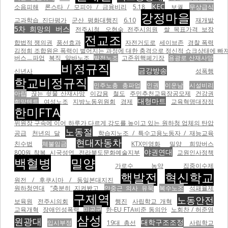
KEC
소음피해
론스타 / 모피아 / 금융비리
5.18
보궐
무상급식
강정마을
교과학습 진단평가
군산 평화대행진
6.10
재개발
5차 희망의 버스
전주시청
오현숙 전주시의원
쌀 목표가격 보장
전교조
합법적 쟁의권
풍선효과
자전거도로
세이브존
경찰 폭력
김정희 조합원은 폭력이 벌어지는 과정에 대한 충격으로 정신적 쇼크상태에 빠져
버스ㅡ파업
복직
알바노조
발전노조
고준위핵폐기장
용광로 산재사망
비정규직
금강방송
신년사
성폭행
학교비정규직
민주노총 총파업
인권
이운남
시설비리
아랍
끊는 쇳물 산재사망
이갑용
철도
주민추천교육장공모제
건강권
대형마트
희망텐트
여성노조
지방노동위원회
경제
교육혁명대장정
한미FTA
위원장 구속에 이어 하루가 다르게 강도를 높이고 있는 원하청 업체의 탄압
노동절
공급
천년의 달
학습지노조 / 특수고용노동자 / 재능교육
현대자동차
친수법
체불임금
KTX민영화
밀양 희망버스
야권연대
800원 착복
시국성언
전라북도문화예술지부
교원인사정책
백혈병
밀양
가로수 농약
집중이수제
핵발전
혁신학교
원전 / 후쿠시마 / 동일본대지진
원하청연대
“충분히 지켜봤고
안중근 의사 유묵
복수노조
석패율제
구제역
노동안전
보육원
전주시의회
행진
사립학교 개혁
교육개혁
장애인성폭력
미공군
한-EU FTA비준 동의안
노회찬 / 허준영
삼성
원광대
대학구조조정
입시부정
19대 총선
사립학교