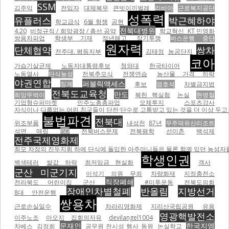
SSM
김주익
전임자
대체복무
큰빗이끼벌레
리비아
근로복지공단
성폭력
유플러스
박근혜하야
학교급식
6월 항쟁
공현
전북대병원
4.20
비정규직 / 희망광장 / 총선 공약
학교혁신
KT 민영화
쌍용차파업
학생부 기재
정년해고
장기투쟁
버스운행 중단
원자력
단체협약
쌍차
전주대. 평등지부
김태정
농공단지
코아
가습기살균제
노동자대통령후보
청와대
한국타이어
노동열사
단식농성
전북추모식
전쟁연습
농산물 가격 하락
야권연합
퍼블릭액세스
징계
후보
염호석
차별금지법
전북도교육청
만도
희망뚜벅이
북한 핵실험
논실
현병철
기업형슈퍼마켓
민주노총총파업
오체투지
스포츠강사
자식이나 다름없는 어린 친구들이 단전·단수로 고통받고 있는 것을 더 이상 두고 볼
불법파견
전북대
위조부품
내성천
87년
무주덕유산리조트
석면 매립
ISD
전북버스문제
전북평학
선미촌
백석제
전주국제영화제
최모 차장의 진두지휘 하에 단식에 돌입한 아주머니들은 물론 함께 있던 농성자들을 무자비하게 폭행하면서
학생인권
백색테러
쌀값 하락
최저임금 현실화
객사
군산 미군기지
이석기 의원 무죄
차량화재
지정충전소
직장폐쇄
전라북도 어린이집
군산
#미투운동
전북도의회
장애인차별철폐
반올림
지방선거
8대 안전운행
쌍용차
근로손실일수
차라리영화제
지리산국립공원
유용
영광핵발전소
이주노조
아오지
집회의자유
devilangel1004
문재인
한국지엠
차베스
김정희
공무원 전시성 행사 동원
논실학교