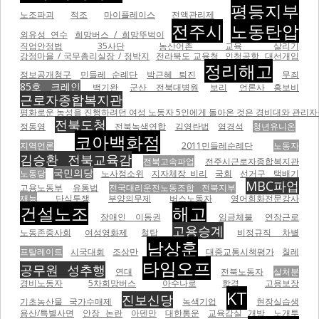
평등지부
노조파괴
적조
마이플레이스
전액관리제
전주시
노동탄압
외유성 연수
희망버스 / 희망뚜벅이
직업안정법
35사단
농산어촌 교육 살리기
강정마을 / 국무총리실장 / 정박지
전라북도 교육청
인청공항
대선개입
정리해고
정보공개청구
민들레 순례단
박근혜 퇴진
무죄
85호 크레인
백기완
군산 전북대병원
보리
언론사 홍보비
근로자종합복지관
평화로운 농성을 진행하려던 여성 노동자 5인에게 돌아온 것은 경비대와 관리자들의
전북도청
정동영
전북녹색연합
김영란법
염경석
청년유니온
코아백화점
지역언론
2011민들레순례단
노동자
김승환 전북교육감
전북고속파업
전주시근로자종합복지관
국민의당
노동당
노사정소위
지자체장 비리
국회
선거구
택배기
MBC파업
고용노동부
유통법
전국대리운전노동조합 전북지부
재능
단식투쟁
부양의무제
버스노동자
영어회화전문강사
건설노조
해고
장애인 이동권
임금체불
연장근로
고용승계
노동존중사회
여성영화제
철탑
비정규직 차별
남상훈
프탈레이트
시국대회
조상만
대중교통시책평가
칠레
타임오프
공무원 성추행
연대
전북노동자
살처분
경비노동자
5차희망버스
아수나로
합격
고용보장
KT
진보신당
기초농산물 국가수매제
녹색기업
현장실습생
용산/특별사면
안장 논란
아덴만
대한통운
교육감실 개방
노개투