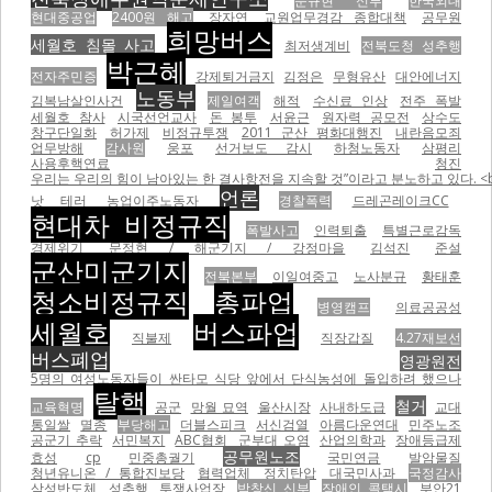
문규현 신부
한국외대
현대중공업
2400원 해고
장자연
교원업무경감 종합대책
공무원
희망버스
세월호 침몰 사고
최저생계비
전북도청 성추행
박근혜
전자주민증
강제퇴거금지
김정은
무형유산
대안에너지
노동부
김복남살인사건
제일여객
해적
수신료 인상
전주 폭발
세월호 참사
시국선언교사
돈 봉투
서윤근
원자력 공모전
상수도
창구단일화
허가제
비정규투쟁
2011 군산 평화대행진
내란음모죄
업무방해
감사원
웅포
선거보도 감시
하청노동자
삼평리
사용후핵연료
청진
우리는 우리의 힘이 남아있는 한 결사항전을 지속할 것”이라고 분노하고 있다. <br
언론
낫 테러
농업이주노동자
경찰폭력
드레곤레이크CC
현대차 비정규직
폭발사고
인력퇴출
특별근로감독
경제위기
문정현 / 해군기지 / 강정마을
김석진
준설
군산미군기지
전북본부
이일여중고
노사분규
황태훈
청소비정규직
총파업
병영캠프
의료공공성
세월호
버스파업
직불제
직장갑질
4.27재보선
버스폐업
영광원전
5명의 여성노동자들이 싼타모 식당 앞에서 단식농성에 돌입하려 했으나
탈핵
철거
교육혁명
공군
망월 묘역
울산시장
사내하도급
교대
통일쌀
멸종
부당해고
더블스피크
서신검열
아름다운연대
민주노조
공군기 추락
서민복지
ABC협회
군부대 오염
산업의학과
장애등급제
공무원노조
효성
cp
민중총궐기
국민연금
발암물질
청년유니온 / 통합진보당
협력업체
정치탄압
대국민사과
국정감사
삼성반도체
성추행
투쟁사업장
박창신 신부
장애인 콜택시
부안21