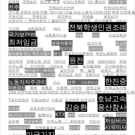
떼죽음
국정농단
박근혜 연설
비상시국회의
LH 홍보비
도민총궐기
전주
전북농민선언문
전주대/비전대
안기호 위원장 강제 연행. <br><br>오늘 여성 노동자 5인에 대한 폭력 이전에 울산 현대자동차비정
진보신당 전북도당
유가부수
이병렬
부정선거
비정규직 / 현대자동차 / 불법파견
여성단체연합
예수재활원
서비스
전북학생인권조례
기간제
코레일테크
대선
국가보안법
사회복지시설
체벌
사드
근로감독관
최저임금
쌍용자동차
압수수색
유성엽
정의당
박원순/뉴타운/재개발
강제진압
혁명
용산
발암물질 없는 학교 만들기
한일정보보호협정
부당노동행위
사망
원전
정언유착
전북도청 국감
10구단
개발
재량사업비
전농
민주노총 / 선거방침
나라슈퍼
현대중
농작물재해
군산화재참사
대우차
복지갈구 화적단
살인진압
핵 발전
브랜드 콜택시
민주언론시민연합
청소미화
최저임금 위반
국회의선
노동자 쉴권리
한진중
노동자자주관리
전주 시내버스
가스
자본잠식
폭력
등록금
이동백 지부장
경쟁교육
전북교육개혁
26일 전주지법 6호 법정(재판장 강경구 부장판사)에서 열린 자사고 지정·고시 취
호남고속
7대자연경관
수원남부서
이동권
공공부문 비정규직
김승환
용산참사
대명동
오토차량구입비
KTX
캐나다산 쇠고기
탈핵버스
하야
어린이병원비
남원시
비전대
저상버스
농민회
반값등록금
민주노총 / 희망광장
지리산
시국미사
성매매방지법
인력퇴출프로그램
전기원
삼양다방
미군기지