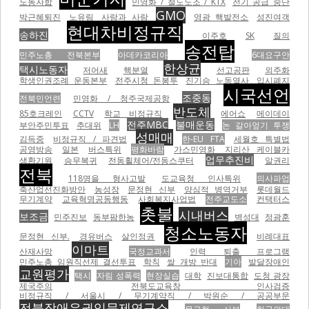
노동자합
민영화 / 철도노조 / KTX
전기 공급 중단
GMO
박근혜퇴진
노유림
사람과 사람
영광 핵발전소
성진여객
현대차비정규직
송하진
이주호
SK
질의
송전탑
민주노총 전북본부
아데카코리아
6대요구안
한상균
택시노동자
저어새
핵분열
선고공판
외주화
학생인권조례 운동본부
전주시청 돈봉투
진기승 노동열사
입시폐지
시국선언
조중동
전북민언련
민영화 / 청주국제공항
반도체
85호크레인
CCTV
학교 비정규직
에어쇼
메이데이
전주MBC
불매운동
부안주민투표
추대위
LH
논 갈아엎기 투쟁
성매매
김득중
비정규직 / 파견법
한-EU FTA
세월호 특별법
공영방송
일본
버스특위
평화바람
가스민영화
지리산 케이블카
업무추진비
생환기원
승무복귀
전동휠체어/전동스쿠터
알권리
전북
118명을 형사고발
도교육청 인사특위
의사파업
축산업선진화방안
농성장
문정현 신부
양심적 병역거부
롯데월드
무기계약
교육혁명공동행동
사회복지사업법
전주교도소
컨택터스
촛불
시내버스
보조금
민주진보
동부팜한농
벽성대
정광훈
청소노동자
문정현 신부.
경유버스
살인정권
비례대표
이마트
산재사망
국정교과서
인력 퇴출 프로그램
민주노총 임원직선제 결선투표
학칙
쌀 개방 반대
기아
발달장애인
교원평가
택시
자림 성폭력
현장실습
대학
진보대통합
도청 광장
제국주의
전북도교육창 인사검증
비정규직 / 서울시 / 무기계약직 / 박원순 / 공공부문
전북장애우권익문제연구소