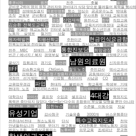
후쿠시마 원전
전주 촛불
월드컵
곧바로 2백여 명의 원청 관리자와 경비대가 식당 앞으로 몰려들어 폭력을 행사하기 
송경동
성매매집결지
의료민영화
항소
양심수
공공운수노조
박대용
조작
교육부
군비확대
노조혐오
삼성전자
무사귀환
유기태 교육의원
산업재해
희망연대노조
택시파업
경찰
원전사고
한우
직접고용
김승환 전북도교육감
영양사
FTA
횡령
교육지키미원정대
교육감
SJM
우열반
해고노동자
인터넷 실명제
전북경찰
청소년인권
인권조례
노동자 살생부
철거민
사찰
시청자참여프로그램
재정자립도
현금인식요금함
원자력발전
지평선학교
주한미군
전북도민일보·전라일보
독립언론 네트워크
장시간노동
참교육
해킹팀
통합진보당
희망광장
전주 MBC
장애인 차별
수신료
빈곤 / 에너지 / 복지
경영부실
밀본
전주독립영화
정책
강정해군기지
남원의료원
굴삭기
집회금지
경기도
민언련
신자유주의
JIFF
철도노조
김승환교육감
CNG버스
주민감사
역사교과서
황의종
강제철거
구조조정 / 쌍용차 / 정리해고
공동체라디오
에콰도르
국정언 선거개입 의혹
기업형 축산단지
사납금
CO
티브로드
파업
교원업무경감
현대차 / 불법파견
학교폭력 학생부 기재
현대차 노조
삼성서비스센터
택시감차
원자력발전소
발달장애인법
4대강
대학강사
마이산
골프장
수입금
셀프감사
행정지도
폭력은 중단되지 않았다.<br><br>다수의 조합원이 부상을 당했을 뿐만 아니라
참한뉴스
전주시청 돈 봉투
인권위
수준별 이동수업
자살
유성기업
감사청구
기술유출
3000개
버스운행중단
특수교육지도사
전주대/비전대 청소노동자
단식
천막
안녕들하십니까
36명 무더기 해고통보
CJ대한통운 택배노동자 파업
법외노조화
전주상공회의소
노후버스
의무교육
조세피난
문규현