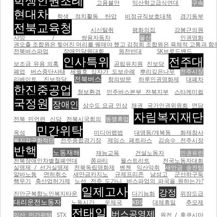
학생인권조례
고용불안
익산학교급식연대
구속
현대차
학생 정치활동 탄압
비정규직보호대책
경기동부
전북교육청
시신탈취
평화의집
강봉근의원
사망 / 쌍용자동차
울산
인권영화
권오출 조합원은 찢어진 머리를 꿰매야 했고 김정희 조합원은 육체적 고통과 함께
전북버스파업
장애인당원대회
원전반대
SK브로드밴드
인사특위
전주대
보조금 유용 의혹
공립유치원
진보당
폐업
버스중단사태
세월호 십자가 도보순례
뿌리깊은나무
전주시장
전북버스
리베이트
진보정당
항의방문
하루인권영화제
대폐차
한진중공업
청보환경
민주버스본부 전북지부
스타케미컬
국정원
장애인
상수도 요금 인상
채권
국가인권위원회
면담
자림복지재단
전북 민언련
신당
전북시국회의
동맹휴업
민간위탁
옥성
미디어렙법
대명동/개복동 화재참사
복지갈구화적단
전주종합경기장
제임스 페트라스
김승수 전주시장
반핵
노동재해
재능교육
건설노동자
인권유린
전북장애인차별철폐연대
쫑파티
월스트리트
전국노동자대회
실명제 / 선거실명제
전북독립영화제
벤젠
익산악취
새만금 송전탑
알바노동
면허취소
새만금카지노
규제프리존
남성고
군산하구둑
핵무기
축산업허가제
노선
전주 도가니
버스파업의 파국을 원하는가?
일제고사
강정
진안군복합노인복지타운
다기능화
위장도급
대리운전노동자
노동시간
우체국
KBS
대체휴일
추모제
전태일
버스공영제
익산 민간위탁
STX
원전 / 후쿠시마