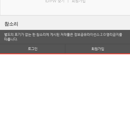
ID/PW 찾기
회원가입
|
참소리
별도의 표기가 없는 한 참소리에 게시된 저작물은 정보공유라이선스 2.0:영리금지를
따릅니다.
로그인
회원가입