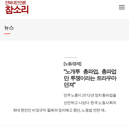
메뉴 건너뛰기
뉴스
[노동/경제]
“노개투 총파업, 총파업
만 투쟁이라는 트라우마
던져”
민주노총이 2012년 정치총파업을
선언하고 나섰다. 한국 노동사회의
최대 현안인 비정규직 철폐와 정리해고 중단, 노동법 전면 재...