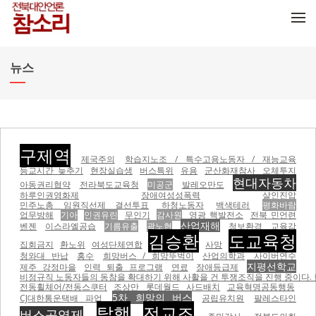
메뉴 건너뛰기
뉴스
구제역
제국주의
학습지노조 / 특수고용노동자 / 재능교육
등교시간 늦추기
현장실습생
버스특위
유용
군산화재참사
오체투지
현대자동차
아동권리협약
전라북도교육청
미공군
발레오만도
하루인권영화제
장애여성성폭력
살인진압
민주노총 임원직선제 결선투표
하청노동자
백색테러
평화바람
업무방해
기아
인권유린
무인기
감사원
영광 핵발전소
전북 민언련
산업재해
벤젠
이스라엘공습
기름유출
곽노현
청보환경
교육감
김승환
도교육청
집회금지
환노위
여성단체연합
사망
청와대 반납
홍수
희망버스 / 희망뚜벅이
산업의학과
사이버연수
지평선학교
제주 강정마을
인력 퇴출 프로그램
연료
장애등급제
비정규직 노동자들의 동참을 확대하기 위해 사활을 건 투쟁조직을 진행 중이다.
전동휠체어/전동스쿠터
조상만
롯데월드
사드배치
교육혁명공동행동
5차 희망의 버스
CJ대한통운택배 파업
공립유치원
팔레스타인
탈핵
전교조
버스공영제