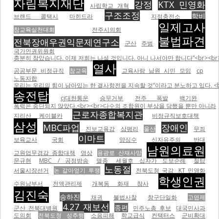
자림복지재단
강정
KTX 민영화
사립학교 개혁
구조조정
학비
브랜드 콜택시
마힌드라
지정충전소
일제고사
참교육실천대회
전주시의회
불법파견
전북장애우권익문제연구소
군산
주범
국가인권위원회
충분히 참았습니다. 이제 저희는 나설 것입니다. 아니 나서야만 합니다”<br><br
열사
공공부문 비정규직
참교육
교육사랑 남원 시민 모임
cp
노동자합
우리는 우리의 힘이 남아있는 한 결사항전을 지속할 것”이라고 분노하고 있다. <br
송전탑
cj대한통운
승무거부
전주 폭발
백기완
폭력은 중단되지 않았다.<br><br>다수의 조합원이 부상을 당했을 뿐만 아니라
근로자종합복지관
지리산 케이블카
비정규직보호대책
삼성
MBC파업
장애인
진보교육감
삼평리
울산
무죄
이마트
보육교사
국회
양심수
신자유주의 반대
남원의료원
교원업무경감 종합대책
영상
용광로 산재사망
문규현
MBC / 공정방송
멸종
세월호 십자가 도보순례
철탑
노동절
서울시장선거
논 갈아엎기 투쟁
전북도청 국감
KT 민영화
학생인권
수원남부서
전액관리제
개복동 화재 참사
김진숙
송하진
채권
불법사찰
창구단일화
고엽제
4.27 재보선
종편
군산 전북대병원
민주노총 후보
대국민사과
도의회
전북도청 성추행
소음피해
학교급식
컨택터스
군비확대