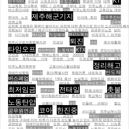
전주MBC
종합경기장
수입금
스포츠강사
학생부 기재
대학
도교육청 인사특위
MBC / 김재철
군부대 오염
민주노총 / 선거방침
버스중단사태
질의
가스
골프장
구속
전국노동자대회
교육감실 개방
제주해군기지
업무추진비
현대차 노조
이석채 회장
경쟁교육
교과부
김정희 조합원은 폭력이 벌어지는 과정에 대한 충격으로 정신적 쇼크상태에 빠져
국회농단
문정현 / 해군기지 / 강정마을
노조할권리
공공운수노조
보리
직장폐쇄
택시노동자
SK
다기능화
택시감차
비정규직 / 파견법
퇴진
전주시근로자종합복지관
진보당
사드
예수재활원
타임오프
KTX
노동재해
전자주민증
성폭행
큰빗이끼벌레
건강권
CJ대한통운 택배노동자 파업
3000개
세월호 십자가 순례
학생부 폭력사실 기재
문정현 신부
인권조례
추대위
정책
정리해고
민주노총전북본부
고용서비스활성화법
반도체
장애인성폭력
민언련
용산/특별사면
독립언론 네트워크
버스폐업
퍼블릭액세서
19대 총선
논실학교
위장도급
평화의집
대학생지지선언
전북민언련
박대용
시청자참여프로그램
재개발
최저임금
전태일
촛불
언론파업
85호크레인
불매운동
유가부수
리베이트
영어회화전문강사
환경재앙
학교혁신
노동탄압
아름다운연대
금강
민들레 순례단
철도
코아
한진중
공무원연금
서신검열
전주남부시장
임금체불
원자력 공모전
박창신 신부
위원장 구속에 이어 하루가 다르게 강도를 높이고 있는 원하청 업체의 탄압
공영방송
장애인당원대회
도청 광장
고용노동부
현대차 / 신승훈
노동자대회
김모 부장
안중근 의사 유묵
도지사
노동열사
경유버스