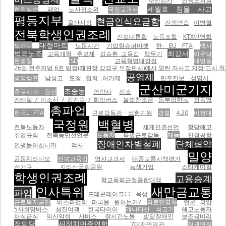
주민감사
전북도의회
세월호 침몰 사고
현장실습
폐업
노사정소위
국정교과서
평등지부
현금인식요금함
울산시장
전쟁연습
이병렬
전북학생인권조례
진보대통합
노동조합
KTX민영화
대형마트
도가니
노동시간
기업형슈퍼마켓
한- EU FTA
택시
법외노조
최강서
교육개혁
추모제
김승환 교육감
핵무기
이운남
현병철
ISD
교육혁명대장정
대명동
26일 전주지법 6호 법정(재판장 강경구 부장판사)에서 열린 자사고 지정·고시 취
공영제
병영캠프
남성고
도청 집회 허가제
민주진보
성명서
군산미군기지
조중동
후쿠시마 원전
영양사
전소
전태일 / 이소선 / 김진숙 / 희망버스
불법찬조금
동부팜한농
정동영
총파업
한-EU FTA
근로감독관
생환기원
경찰
4.20
비전대
국정원
백혈병
전북노동자
세계인권선언
황당해고
취업규칙
전북농민선언문
노동자
특별근로감독
재능
인청공항
장애인차별철폐
단체협약
안녕들하십니까
객사
밀양
공동체라디오
전북교육감
역사교과서
대중교통시책평가
선거구
지리산국립공원
녹색기업
스타케미컬
학생인권조례
고용승계
학교폭력근절종합대책
인사특위
새만금교통
파업
드레곤레이크CC
옥성
근로복지공단
버스파업의 파국을 원하는가?
의료민영화
언론 외압
5차희망버스
성진여객
한국타이어
캐나다산 쇠고기
해고노동자
채식급식
익산악취
서비스
장시간노동
발달장애인
보조금비리
정의당
새정치민주연합
7대자연경관
직권면직