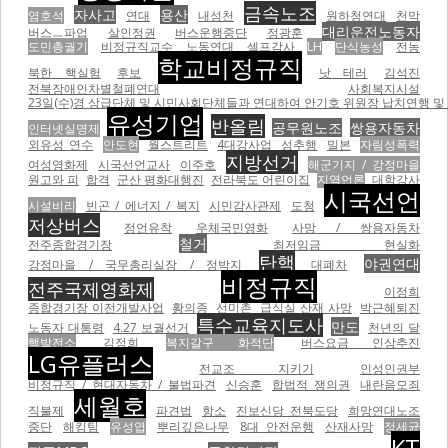
금속노조
자사고
용산
염호석
연대
내성천
원하청연대
천막
대리운전노동자
버스ㅡ파업
살인정권
버스운행중단
정광훈
도민총궐기
비정규직교수
노동연대
셀프감사
LH
단식농성
전농
학교비정규직
북한 핵실험
후보
낫 테러
김석진
전북장애인차별철폐연대
사회복지시설
23일(수)경 상급단체 및 시민사회단체들과 연대하여 안기호 위원장 납치연행 및 
유성기업
반올림
공무원노조
쌍용자동차
인터넷실명제
외유성 연수
안도현
월스트리트
4대강사업
성추행
밀본
자림성폭력
지방선거
여성영화제
시국선언교사
이주호
해군기지 / 강정마을
원고와 피
합격
군산 평화대행진
전라북도 어린이집
지역언론
대학강사
시국선언
시설비리
빈곤 / 에너지 / 복지
시민감사관제
도청
저상버스
정언유착
우체국민영화
사망 / 쌍용자동차
철거
전주종합경기장
최저임금 현실화
탄핵
야권연대
강정마을 / 국무총리실장 / 정박지
대폐차
비정규직
전주국제영화제
이정희
종합경기장 이전개발사업
황의종
선미촌
급식실 산재 사망
박근혜퇴진
특수교육지도사
만도
노동자 대통령
4.27 보궐선거
천년의 달
핵발전소
김정희
복지갈구 화적단
버스요금 인상추진
LG유플러스
전교조 지키기
인성인권부
비정규직 / 현대자동차 / 불법파견
신승훈
합법적 쟁의권
내란음모죄
세월호
직불제
파견법
항소
진보신당 전북도당
희망연대노조
중단
해킹팀
유성엽
뿌리깊은나무
8대 안전운행
산재사망
정세균
KT