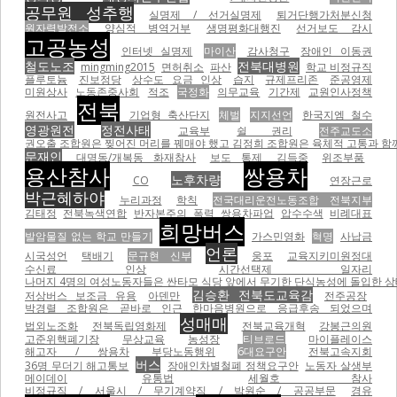
공무원 성추행
실명제 / 선거실명제
퇴거단행가처분신청
원자력발전소
양심적 병역거부
생명평화대행진
선거보도 감시
고공농성
인터넷 실명제
마이산
감사청구
장애인 이동권
철도노조
전북대병원
mingming2015
면허취소
파산
학교 비정규직
플루토늄
진보정당
상수도 요금 인상
습지
규제프리존
준공영제
미원상사
노동존중사회
적조
국정화
의무교육
기간제
교원인사정책
전북
원전사고
기업형 축산단지
체벌
지지선언
한국지엠 철수
영광원전
정전사태
교육부
쉴 권리
전주교도소
권오출 조합원은 찢어진 머리를 꿰매야 했고 김정희 조합원은 육체적 고통과 함께
문재인
대명동/개복동 화재참사
보도 통제
김득중
위조부품
용산참사
쌍용차
노후차량
CO
연장근로
박근혜하야
누리과정
학칙
전국대리운전노동조합 전북지부
김태정
전북녹색연합
반자본주의
폭력
쌍용차파업
압수수색
비례대표
희망버스
발암물질 없는 학교 만들기
가스민영화
혁명
사납금
언론
시국성언
택배기
문규현 신부
웅포
교육지키미원정대
수신료 인상
시간선택제 일자리
나머지 4명의 여성노동자들은 싼타모 식당 앞에서 무기한 단식농성에 돌입한 상태이
김승환 전북도교육감
저상버스 보조금 유용
아덴만
전주공장
박경렬 조합원은 곧바로 인근 한마음병원으로 응급후송 되었으며
성매매
법외노조화
전북독립영화제
전북교육개혁
강봉근의원
고준위핵폐기장
무상교육
농성장
티브로드
마이플레이스
해고자 / 쌍용차
부당노동행위
6대요구안
전북고속지회
버스
36명 무더기 해고통보
장애인차별철폐 정책요구안
노동자 살생부
메이데이
유통법
세월호 참사
비정규직 / 서울시 / 무기계약직 / 박원순 / 공공부문
경유