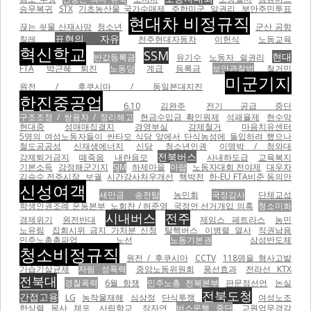
승무복귀
STX
기초농산물 국가수매제
주한미군
알권리
부안주민투표
현대차 비정규직
끊는 쇳물 산재사망
청소년
군산 공항
표현의 자유
칠레
전주현대자동차
이헌식
노동교육
혁신학교
SSM
현대
반값등록금
유기수
노동자 쉴권리
FTA
박근혜 퇴진
노동당
계급
등록금
보안관찰법
철거민
미군기지
원전 / 후쿠시마 / 동일본대지진
한진중공업
6.10
김완주
전기 공급 중단
구조조정 / 쌍용차 / 정리해고
현금수입금 확인원제
석패율제
현수막
현대중
성매매집결지
경영부실
강제철거
마음치유센터
5명의 여성노동자들이 싼타모 식당 앞에서 단식농성에 돌입하려 했으나
철도공공성
신재생에너지
신당
청소년인권
이명박 / 청와대
전북버스
강제퇴거금지
떼죽음
내란음모
사내하도급
교육복지
기본소득
강정해군기지
SJM
하제마을
아랍
노동자대회 전야제
대우차
김승수 전주시장
보궐
시간강사처우개선
핵박전
한-EU FTA비준 동의안
신성여객
새만금 송전탑
농민회
국정감사
단체교섭
학생인권조례 운동본부
노회찬 / 허준영
국정언 선거개입 의혹
청소미화
시내버스
전주
경제위기
원전반대
제임스 페트라스
농민
노유림
집회시위 금지 가처분 신청
탈핵버스
이병렬 열사
직권남용
민주노총총파업
노선
노동기본권
삼성반도체
청소비정규직
원전 / 후쿠시마
CCTV
118명을 형사고발
가습기살균제
자림 성폭력
중앙노동위원회
풍선효과
전라선 KTX
전북대
경찰폭력
6월 항쟁
민주노총 전북본부
판문점선언
논실
전북도청
간접고용
LG
농작물재해
심상정
단식투쟁
여성노조
한상렬 목사 체포
사립학교
장자연
버스운행 중단
교원업무경감