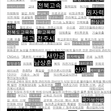
전북고속
아데카코리아
교대
협력업체
허가제
후쿠시마
원자력
차량화재
쌀값 하락
부당해고
의료공공성
비정규투쟁
석면 매립
유골탈취
강제진압
청년유니온
전라북도 교육청
삼성 반도체
한상균
경찰 폭력
삼성전자
현대중공업
진기승 노동열사
인력퇴출
쌍차
철도공사
오현숙 전주시의원
수신료
2011민들레순례단
전북도교육청
학교폭력
대체휴일
#미투운동
기술유출
해고
전주시
기름 유출
학교운영지원비
쌀 목표가격 보장
시간강사
단식
청년유니온 / 통합진보당
감사
전주독립영화
의사파업
사업주
직장갑질
평화로운 농성을 진행하려던 여성 노동자 5인에게 돌아온 것은 경비대와 관리자들의
새만금
원자력발전
CNG버스
“충분히 지켜봤고
은폐
노개투
남상훈
희망광장
대리운전
의정회
복직
자전거도로
우체국
산재
케이블카
세이브존
한중fta
통일쌀
민주언론시민연합
10구단
가로수 농약
KBS
익산학교급식연대
제일여객
하야
핵안보정상회의
곧바로 2백여 명의 원청 관리자와 경비대가 식당 앞으로 몰려들어 폭력을 행사하기 
핵 발전
전북희망대회
노동유연화
탄소
약촌오거리
문정현 신부.
공군
전북시국회의
노후버스
재량사업비
최모 차장의 진두지휘 하에 단식에 돌입한 아주머니들은 물론 함께 있던 농성자들을 무자비하게 폭행하면서
인문학
부안21
전북본부
교육감 직선제
한솔케미칼
선고공판
영전강
국가보안법
길 위의 신부
한국외대
공무원 전시성 행사 동원
민영화 반대
전북고속파업
농어촌교육발전 특별법
무사귀환
완산교통
벽성대
직불금
횡령
에콰도르
민영화 / 청주국제공항
축산업허가제