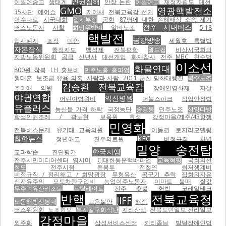
인권침해
이일여중고
생태계
안장 논란
이일여고
재정자립도
대선
GMO
영광핵발전소
35사단
에어쇼
저어새
전북교육감 선거
아수나로
시국대회
입시부정
공현
87명에 대한 손해배상 소송 제기
전주 시내버스
버스노동자
사찰
희망뚜벅이
알바노조
5.18
핵발전
금강방송
입시폐지
조작
미안
세월호 특별법
자본잠식
행정지도
백석제
전북평학
월드컵
비상시국회의
지방노동위원회
공급
신년사
대선개입
화재참사
전주 MBC
친수법
이소선
화물연대
800원 착복
LH 홍보비
민주노총 총파업
황태훈
보조금 유용 의혹
사람과 사람
2011 군산 평화대행진
복수노조
김승환 전북교육감
추미애 의원
장애인영화제
자살
야권연합
익산병원
어린이병원비
더블스피크
직업안정법
유플러스
농산물 가격 하락
국정농단
송경동
민주노조
삼양다방
학생인권조례 / 곽노현
보육원
효성
강정마을/제주/43항쟁
민영화
전북버스문제
유기태 교육의원
이동권
토지리모델링
참한뉴스
KEC
정년해고
진주의료원
비정규직 차별
밀양 송전탑
한국지엠
교과학습 진단평가
전주시민미디어센터 영시미
CJ대한통운택배파업
교육혁명
국회의선
청도
전주시청 돈봉투
전철연
최저생계비
비정규직 / 정리해고 / 희망광장
무형유산
공군기 추락
집회의자유
신자유주의
오토차량구입비
농업이주노동자
이마트 불매
쌀값
무주덕유산리조트
프탈레이트
전주 촛불
헌법
코레일테크
반핵
전북교육청
JIFF
노동해방선봉대
고용불안
해적
버스위원회
노조혐오
복지갈구화적단
지리산댐
전북도민일보·전라일보
강정마을
외주화
삼성서비스센터
키리졸브
발달장애인법