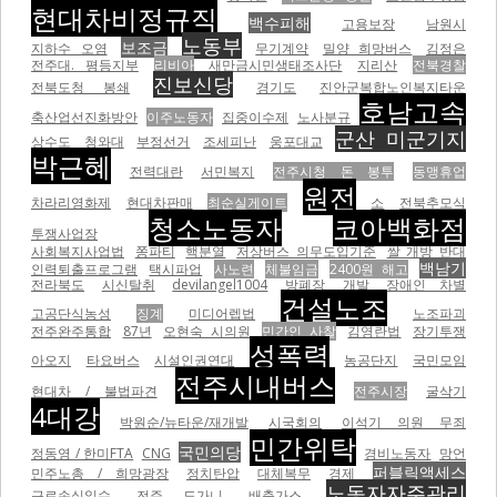
현대차비정규직
백수피해
고용보장
남원시
노동부
보조금
지하수 오염
무기계약
밀양 희망버스
김정은
전주대. 평등지부
리비아
새만금시민생태조사단
지리산
전북경찰
진보신당
전북도청 봉쇄
경기도
진안군복합노인복지타운
호남고속
축산업선진화방안
이주노동자
집중이수제
노사분규
군산 미군기지
상수도
청와대
부정선거
조세피난
웅포대교
박근혜
전력대란
서민복지
전주시청 돈 봉투
동맹휴업
원전
차라리영화제
현대차판매
최순실게이트
소
전북추모식
청소노동자
코아백화점
투쟁사업장
사회복지사업법
쫑파티
핵분열
저상버스 의무도입기준
쌀 개방 반대
백남기
인력퇴출프로그램
택시파업
사노련
체불임금
2400원 해고
전라북도
시신탈취
devilangel1004
방폐장
개발
장애인 차별
건설노조
고공단식농성
징계
미디어렙법
노조파괴
전주완주통합
87년
오현숙 시의원
민간인 사찰
김영란법
장기투쟁
성폭력
아오지
타요버스
시설인권연대
농공단지
국민모임
전주시내버스
현대차 / 불법파견
전주시장
굴삭기
4대강
박원순/뉴타운/재개발
시국회의
이석기 의원 무죄
민간위탁
국민의당
정동영 / 한미FTA
CNG
경비노동자
망언
퍼블릭액세스
민주노총 / 희망광장
정치탄압
대체복무
경제
노동자자주관리
근로손실일수
전주 도가니
배출가스