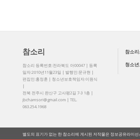
참소리
참소리
청소년
참소리 등록번호:전라북도 아00047 | 등록
일자:2010년11월23일 | 발행인:문규현 |
편집인:홍정훈 | 청소년보호책임자:이원식
|
전북 전주시 완산구 고사평2길 7-3 1층 |
jbchamsori@gmail.com | TEL.
063.254.1968
별도의 표기가 없는 한 참소리에 게시된 저작물은 정보공유라이선스 