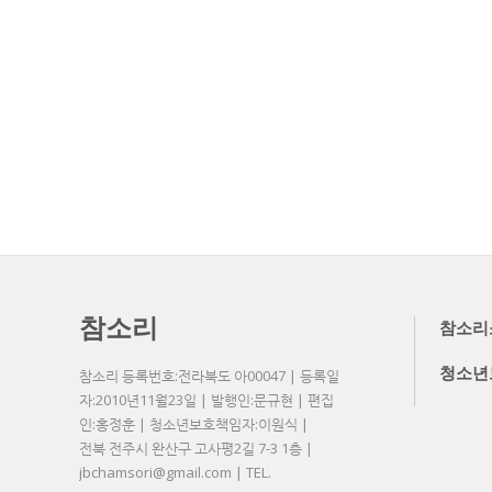
참소리
참소리
청소년
참소리 등록번호:전라북도 아00047 | 등록일
자:2010년11월23일 | 발행인:문규현 | 편집
인:홍정훈 | 청소년보호책임자:이원식 |
전북 전주시 완산구 고사평2길 7-3 1층 |
jbchamsori@gmail.com | TEL.