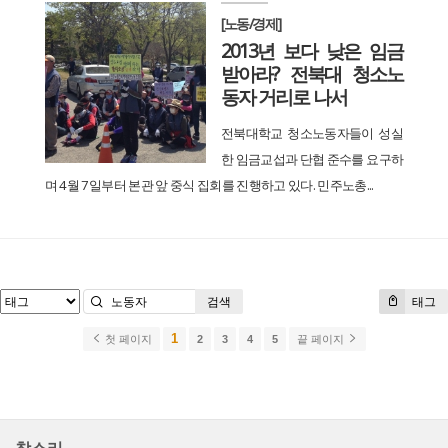
[노동/경제]
2013년 보다 낮은 임금
받아라? 전북대 청소노
동자 거리로 나서
전북대학교 청소노동자들이 성실
한 임금교섭과 단협 준수를 요구하
며 4월 7일부터 본관 앞 중식 집회를 진행하고 있다. 민주노총...
검색
태그
1
첫 페이지
2
3
4
5
끝 페이지