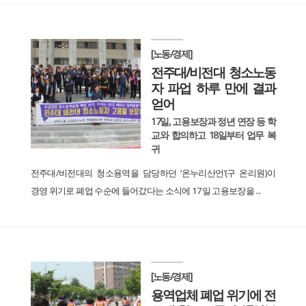
[노동/경제]
전주대/비전대 청소노동
자 파업 하루 만에 결과
얻어
17일, 고용보장과 정년 연장 등 학
교와 합의하고 18일부터 업무 복
귀
전주대/비전대의 청소용역을 담당하던 ‘온누리산언’(구 온리원)이
경영 위기로 폐업 수순에 들어갔다는 소식에 17일 고용보장을 ...
[노동/경제]
용역업체 폐업 위기에 전