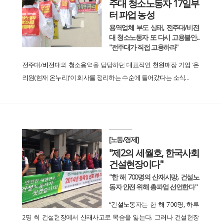
주대 청소노동자 17일부
터 파업 농성
용역업체 부도 상태, 전주대/비전
대 청소노동자 또 다시 고용불안...
"전주대가 직접 고용하라"
전주대/비전대의 청소용역을 담당하던 대표적인 천원매장 기업 ‘온
리원(현재 온누리)’이 회사를 정리하는 수순에 들어갔다는 소식...
[노동/경제]
"제2의 세월호, 한국사회
건설현장이다"
"한 해 700명의 산재사망, 건설노
동자 안전 위해 총파업 선언한다"
“건설노동자는 한 해 700명, 하루
2명 씩 건설현장에서 산재사고로 목숨을 잃는다. 그러나 건설현장