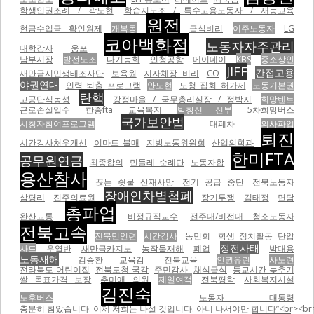
학생인권조례 / 곽노현
학습지노조 / 특수고용노동자 / 재능교육
원전
현금수입금 확인원제
개복동
급식비리
이주노동자
LG
코아백화점
노동자자주관리
대학강사
웅포
남부시장
발전노조
다기능화
인청공항
메이데이
KBS
중소상인
JIFF
간접고용
새만금시민생태조사단
보육원
지자체장 비리
CO
야권연대
인력 퇴출 프로그램
안도현
도청 집회 허가제
노동기본권
탄핵
고공단식농성
강정마을 / 국무총리실장 / 정박지
희망텐트
근로손실일수
한중fta
교육복지
박창신 신부
5차희망버스
국가보안법
시청자참여프로그램
대폐차
의사파업
퇴진
시간강사처우개선
이마트 불매
지방노동위원회
산업의학과
한미FTA
공무원연금
최종합의
민들레 순례단
노동자합
용산참사
끊는 쇳물 산재사망
전기 공급 중단
전북노동자
장애인차별철폐
삼평리
진주의료원
장기투쟁
김태정
면담
총파업
완산교통
비정규직교수
전주대/비전대 청소노동자
전북고속
전북민언련
시간강사
농민회
학생 정치활동 탄압
정전사태
사드
우열반
새만금카지노
농작물재해
폐업
박대용
노동재해
김승환 교육감
전북교육
인권유린
사노련
전라북도 어린이집
전북도청 국감
주민감사
채식급식
등교시간 늦추기
쌀 목표가격 보장
추미애 의원
제일여객
전북평학
사회복지시설
김진숙
노후버스
노동자 대통령
충분히 참았습니다. 이제 저희는 나설 것입니다. 아니 나서야만 합니다”<br><br