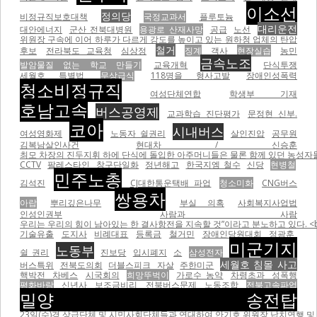
이소선
정의당
비정규직보호대책
국정교과서
플루토늄
대리운전
대안에너지
군산 전북대병원
용광로 산재사망
공급
노선
위원장 구속에 이어 하루가 다르게 강도를 높이고 있는 원하청 업체의 탄압
철거
후보
전라북도 교육청
심상정
징계
객사
현장실습
농민
금속노조
발암물질 없는 학교 만들기
교육개혁
단식투쟁
세월호 특별법
무상급식
118명을 형사고발
장애인성폭력
청소비정규직
여성단체연합
학생부 기재
호남고속
버스공영제
교과학습 진단평가
문정현 신부.
코아
시내버스
여성영화제
노동자 쉴권리
살인진압
공무원
김복남살인사건
현대차 / 신승훈
최모 차장의 진두지휘 하에 단식에 돌입한 아주머니들은 물론 함께 있던 농성자들을 무자비하게 폭행하면서
CCTV
팔레스타인
창구단일화
정년해고
한국지엠 철수
신당
현병철
민주노총
김석진
CJ대한통운택배 파업
청소미화
CNG버스
쌍용차
아랍
뿌리깊은나무
부실 의혹
사회복지사업법
인성인권부
사람과 사람
우리는 우리의 힘이 남아있는 한 결사항전을 지속할 것”이라고 분노하고 있다. <br
기술유출
도지사
비례대표
등록금
철거민
장애인당원대회
정광훈
미군기지
노동부
쉴 권리
진보당
입시폐지
소
삼성전자
세월호 침몰 사고
버스특위
전북도의회
더블스피크
자살
주한미군
핵박전
차베스
시국회의
희망뚜벅이
가로수 농약
차령초과
성폭행
평화바람
신년사
보조금비리
전북버스문제
노동조합
전북고속파업
밀양 송전탑
23일(수)경 상급단체 및 시민사회단체들과 연대하여 안기호 위원장 납치연행 및 