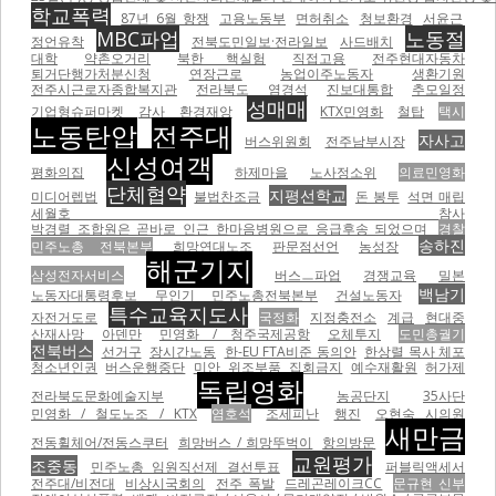
학교폭력
87년 6월 항쟁
고용노동부
면허취소
청보환경
서윤근
MBC파업
노동절
정언유착
전북도민일보·전라일보
사드배치
대학
약촌오거리
북한 핵실험
직접고용
전주현대자동차
퇴거단행가처분신청
연장근로
농업이주노동자
생환기원
전주시근로자종합복지관
전라북도
염경석
진보대통합
추모일정
성매매
기업형슈퍼마켓
감사
환경재앙
KTX민영화
철탑
택시
노동탄압
전주대
자사고
버스위원회
전주남부시장
신성여객
평화의집
하제마을
노사정소위
의료민영화
단체협약
지평선학교
미디어렙법
불법찬조금
돈 봉투
석면 매립
세월호 참사
박경렬 조합원은 곧바로 인근 한마음병원으로 응급후송 되었으며
경찰
송하진
민주노총 전북본부
희망연대노조
판문점선언
농성장
해군기지
삼성전자서비스
버스ㅡ파업
경쟁교육
밀본
백남기
노동자대통령후보
무인기
민주노총전북본부
건설노동자
특수교육지도사
자전거도로
국정화
지정충전소
계급
현대중
산재사망
아덴만
민영화 / 청주국제공항
오체투지
도민총궐기
전북버스
선거구
장시간노동
한-EU FTA비준 동의안
한상렬 목사 체포
청소년인권
버스운행중단
미안
위조부품
집회금지
예수재활원
허가제
독립영화
전라북도문화예술지부
농공단지
35사단
민영화 / 철도노조 / KTX
염호석
조세피난
행진
오현숙 시의원
새만금
전동휠체어/전동스쿠터
희망버스 / 희망뚜벅이
항의방문
교원평가
조중동
민주노총 임원직선제 결선투표
퍼블릭액세서
전주대/비전대
비상시국회의
전주 폭발
드레곤레이크CC
문규현 신부