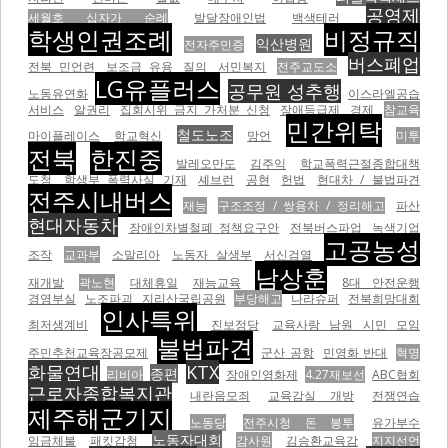
공영제
세월호 십자가 순례
발달장애인법
백색테러
학생인권조례
비정규직
익산병원
전자주민증
버스폐업
전북 민언련
보조금 유용
질의
서민복지
전주교도소
LG유플러스
공무원 성추행
노동유연화
이스라엘공습
서비스
알권리
집회시위 금지 가처분 신청
장애등급제
경제
참교육
민간위탁
철도노조
마이플레이스
학교혁신
망언
미투
전북
한진중
발레오만도
김주익
학교폭력근절종합대책
도청
학생부 폭력사실 기재
셰브런
공현
헌법
현대차 / 불법파견
전주시내버스
재능
구조조정 / 쌍용차 / 정리해고
파산
현대자동차
장애인차별철폐 정책요구안
전북버스파업
녹색기업
고공농성
조작
교과부
소말리아
노동자 살생부
서신검열
남상훈
재개발
곽노현
대체휴일
재능교육
8대 안전운행
경영부실
노조파괴
지리산국립공원
부당해고
나라슈퍼
전북희망대회
인사특위
최저생계비
진보정당
교육사랑 남원 시민 모임
불법파견
주민추천교육장공모제
군산 공항
민영화 반대
혁명
화물연대
KTX
종편
리비아
장애인영화제
4.27재보선
ABC협회
근로자종합복지관
내란음모죄
교육감실 개방
전쟁연습
제주해군기지
노동당
전주시청 돈 봉투
유가부수
노동자대회
임금체불
패킷감청
감사원
김승환교육감
지지선언