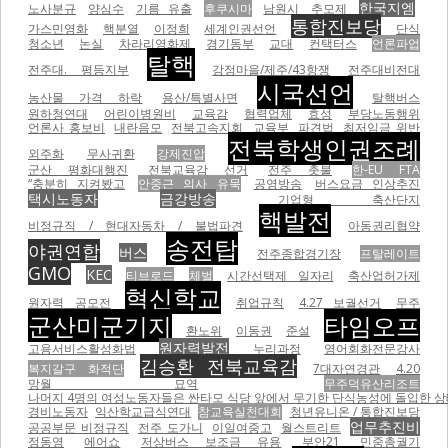
한국지엠
노사분규
양심수
기름 유출
후쿠시마
남원시
추모제
통합진보당
가스민영화
핵분열
이정희
세계인권선언
단식
청소년
논실
차라리영화제
경기동부
교대
컨택터스
언론파업
탈핵
전주대. 평등지부
강정마을/제주/43항쟁
전주대비전대
시국선언
농산물 가격 하락
용산/특별사면
탈핵버스
원하청연대
어린이병원비
교육감
협력업체
효성
부당노동행위
언론사 홍보비
내란음모
전북고속지회
교육부
파견법
최저임금 위반
전북학생인권조례
외주화
무사귀환
강제진압
군산 평화대행진
전북교육감 선거
전주 촛불
한-EU FTA
“충분히 지켜봤고
안중근 의사 유묵
공영방송
버스요금 인상추진
택시노동자
금강방송
기업형 축산단지
핵발전
비정규직 / 현대자동차 / 불법파견
아동권리협약
송전탑
야권연합
버스
전주종합경기장
프탈레이트
GMO
KEC
티브로드
체벌
시간선택제 일자리
축산업허가제
혁신학교
원자력 공모전
취업규칙
4.27 보궐선거
무주
군산미군기지
타임오프
환노위
이동권
준설
원자력발전
고용서비스활성화법
누리과정
영어회화전문강사
김승환 전북교육감
복지갈구 화적단
7대자연경관
4.20
망월 묘역
무주덕유산리조트
나머지 4명의 여성노동자들은 싼타모 식당 앞에서 무기한 단식농성에 돌입한 상태이
경비노동자
익산학교급식연대
참교육실천대회
청년유니온 / 통합진보당
업무추진비
공공부문 비정규직
전주 도가니
이일여중고
월스트리트
정동영
에어쇼
저상버스 보조금 유용
부안21
민중총궐기