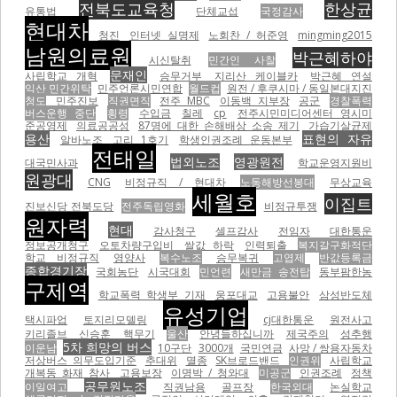
전북도교육청
한상균
유통법
단체교섭
국정감사
현대차
청진
인터넷 실명제
노회찬 / 허준영
mingming2015
남원의료원
박근혜하야
시신탈취
민간인 사찰
문재인
사립학교 개혁
승무거부
지리산 케이블카
박근혜 연설
익산 민간위탁
민주언론시민연합
월드컵
원전 / 후쿠시마 / 동일본대지진
청도
민주진보
직권면직
전주 MBC
이동백 지부장
공군
경찰폭력
버스운행 중단
횡령
수입금
칠레
cp
전주시민미디어센터 영시미
준공영제
의료공공성
87명에 대한 손해배상 소송 제기
가습기살균제
용산
표현의 자유
알바노조
고리 1호기
학생인권조례 운동본부
전태일
법외노조
영광원전
대국민사과
학교운영지원비
원광대
CNG
비정규직 / 현대차
노동해방선봉대
무상교육
세월호
이집트
진보신당 전북도당
전주독립영화
비정규투쟁
원자력
현대
감사청구
셀프감사
전임자
대한통운
정보공개청구
오토차량구입비
쌀값 하락
인력퇴출
복지갈구화적단
학교 비정규직
영양사
복수노조
승무복귀
고엽제
반값등록금
종합경기장
국회농단
시국대회
민언련
새만금 송전탑
동부팜한농
구제역
학교폭력 학생부 기재
웅포대교
고용불안
삼성반도체
유성기업
택시파업
토지리모델링
cj대한통운
원전사고
키리졸브
신승훈
핵무기
울산
안녕들하십니까
제국주의
성추행
5차 희망의 버스
이운남
10구단
3000개
국민연금
사망 / 쌍용자동차
저상버스 의무도입기준
추대위
멸종
SK브로드밴드
인권위
사립학교
개복동 화재 참사
고용보장
이명박 / 청와대
미공군
인권조례
정책
공무원노조
이일여고
직권남용
골프장
한국외대
논실학교