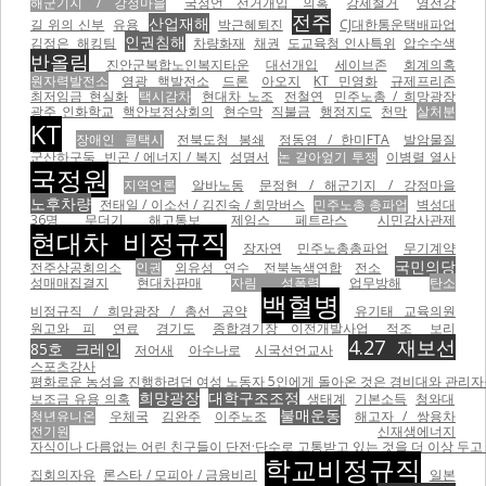
해군기지 / 강정마을
국정언 선거개입 의혹
강제철거
영전강
전주
산업재해
길 위의 신부
유용
박근혜퇴진
CJ대한통운택배파업
인권침해
김정은
해킹팀
차량화재
채권
도교육청 인사특위
압수수색
반올림
진안군복합노인복지타운
대선개입
세이브존
회계의혹
원자력발전소
영광 핵발전소
드론
아오지
KT 민영화
규제프리존
최저임금 현실화
택시감차
현대차 노조
전철연
민주노총 / 희망광장
광주 인화학교
핵안보정상회의
현수막
직불금
행정지도
천막
살처분
KT
장애인 콜택시
전북도청 봉쇄
정동영 / 한미FTA
발암물질
군산하구둑
빈곤 / 에너지 / 복지
성명서
논 갈아엎기 투쟁
이병렬 열사
국정원
지역언론
알바노동
문정현 / 해군기지 / 강정마을
노후차량
전태일 / 이소선 / 김진숙 / 희망버스
민주노총 총파업
벽성대
36명 무더기 해고통보
제임스 페트라스
시민감사관제
현대차 비정규직
장자연
민주노총총파업
무기계약
국민의당
전주상공회의소
인권
외유성 연수
전북녹색연합
전소
성매매집결지
현대차판매
자림 성폭력
업무방해
탄소
백혈병
비정규직 / 희망광장 / 총선 공약
유기태 교육의원
원고와 피
연료
경기도
종합경기장 이전개발사업
적조
보리
4.27 재보선
85호 크레인
저어새
아수나로
시국선언교사
스포츠강사
평화로운 농성을 진행하려던 여성 노동자 5인에게 돌아온 것은 경비대와 관리자들의
희망광장
대학구조조정
보조금 유용 의혹
생태계
기본소득
청와대
불매운동
청년유니온
우체국
김완주
이주노조
해고자 / 쌍용차
전기원
신재생에너지
자식이나 다름없는 어린 친구들이 단전·단수로 고통받고 있는 것을 더 이상 두고 볼
학교비정규직
집회의자유
론스타 / 모피아 / 금융비리
일본