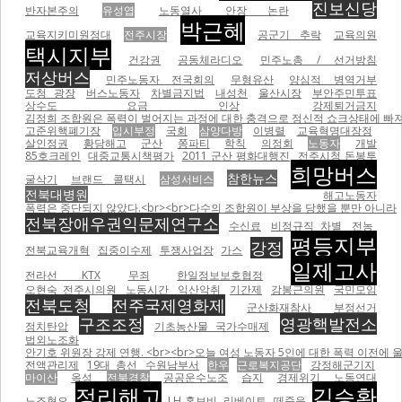
진보신당
반자본주의
유성엽
노동열사
안장 논란
박근혜
교육지키미원정대
전주시장
공군기 추락
교육의원
택시지부
건강권
공동체라디오
민주노총 / 선거방침
저상버스
민주노동자 전국회의
무형유산
양심적 병역거부
도청 광장
버스노동자
차별금지법
내성천
울산시장
부안주민투표
상수도 요금 인상
강제퇴거금지
김정희 조합원은 폭력이 벌어지는 과정에 대한 충격으로 정신적 쇼크상태에 빠져
고준위핵폐기장
입시부정
국회
삼양다방
이병렬
교육혁명대장정
살인정권
황당해고
군산
쫑파티
학칙
의정회
노동자
개발
85호크레인
대중교통시책평가
2011 군산 평화대행진
전주시청 돈봉투
희망버스
참한뉴스
굴삭기
브랜드 콜택시
삼성서비스
전북대병원
해고노동자
폭력은 중단되지 않았다.<br><br>다수의 조합원이 부상을 당했을 뿐만 아니라
전북장애우권익문제연구소
수신료
비정규직 차별
전농
평등지부
강정
전북교육개혁
집중이수제
투쟁사업장
가스
일제고사
전라선 KTX
무죄
한일정보보호협정
오현숙 전주시의원
노동시간
익산악취
기간제
강봉근의원
국민모임
전북도청
전주국제영화제
군산화재참사
부정선거
구조조정
영광핵발전소
정치탄압
기초농산물 국가수매제
법외노조화
안기호 위원장 강제 연행. <br><br>오늘 여성 노동자 5인에 대한 폭력 이전에 울산 현대자동차비정
전액관리제
19대 총선
수원남부서
한우
근로복지공단
강정해군기지
마이산
옥성
전북경찰
공공운수노조
습지
경제위기
노동연대
정리해고
김승환
노조혐오
LH 홍보비
리베이트
떼죽음