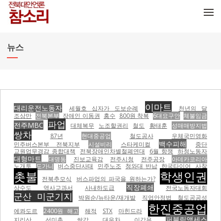
메뉴 건너뛰기
뉴스
이마트
대리운전노동자
세월호 십자가 도보순례
천년의 달
조상만
전북본부
장애인 이동권
홍수
800원 착복
6대요구안
체불임금
파업
전주MBC
대체복무
노조할권리
철도
황태훈
성매매방지법
쌍차
87년
현대중공업
철도공사
우체국민영화
백수피해
민주버스본부 전북지부
시설비리
스타케미컬
중단
교원업무경감 종합대책
전북장애인차별철폐연대
6월 항쟁
하청노동자
대형마트
대명동
진보교육감
전주시청
전주공장
아데카코리아
노개투
도가니
버스중단사태
민주노조
청와대 반납
한국타이어
사찰
촛불
학생인권
전북추모식
버스파업의 파국을 원하는가?
직장폐쇄
상수도
역사교과서
사내하도급
전국노동자대회
군산 미군기지
박원순/뉴타운/재개발
직업안정법
철도공공성
한진중공업
에콰도르
2400원 해고
해적
STX
마힌드라
퍼블릭액세스
지리산
선미촌
쌀값
대우차
이갑용