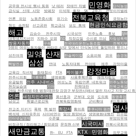
민영화
공무원 전시성 행사 동원
낫 테러
장애인 차별
단식농성
급식실 산재 사망
방폐장
이석채 회장
SK
2주기
큰빗이끼벌레
전북교육청
언론 외압
노동존중사회
유기수
국정농단
현금인식요금함
청도 송전탑
선고공판
학교급식
보도 통제
해고
김승수 전주시장
시국성언
민주노총 후보
SJM
대학생지지선언
지하수 오염
ISD
직장갑질
수신료 인상
자림성폭력
쌍용자동차
구속
전국대리운전노동조합 전북지부
5명의 여성노동자들이 싼타모 식당 앞에서 단식농성에 돌입하려 했으나
밀양
산재
성진여객
한솔케미칼
소음피해
경유
송경동
삼성
핵발전소
연대
노동자대회 전야제
제주 강정마을
강정마을
케이블카
교육감 직선제
화재참사
FTA
금강
전주시의회
기름유출
생명평화
사용후핵연료
재정자립도
파면
전주 시내버스
유골탈취
여성노조
독립언론 네트워크
민주노동당
현장실습생
기아
전력대란
전북교육감
26일 전주지법 6호 법정(재판장 강경구 부장판사)에서 열린 자사고 지정·고시 취
언론
새정치민주연합
풍선효과
군부대 오염
도의회
동맹휴업
남성고
특별근로감독
전북독립영화제
군비확대
#미투운동
열사
최강서
전교조 지키기
폭력
핵 발전
황의종
후쿠시마 원전
백석제
신자유주의
사이버연수
밀양 희망버스
생명평화대행진
친수법
인터넷실명제
수준별 이동수업
부양의무제
시국미사
비정규직 / 정리해고 / 희망광장
문정현 신부
전북시국회의
새만금교통
KTX 민영화
한- EU FTA
의무교육