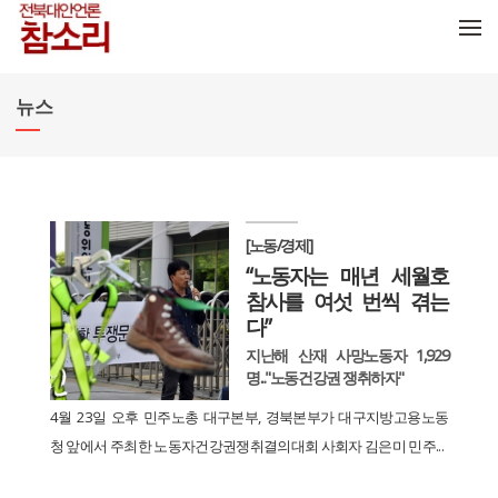
메뉴 건너뛰기
뉴스
[노동/경제]
“노동자는 매년 세월호
참사를 여섯 번씩 겪는
다”
지난해 산재 사망노동자 1,929
명..."노동건강권 쟁취하자"
4월 23일 오후 민주노총 대구본부, 경북본부가 대구지방고용노동
청 앞에서 주최한 노동자건강권쟁취결의대회 사회자 김은미 민주...