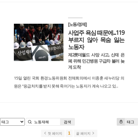
[노동/경제]
사업주 욕심 때문에...119
부르지 않아 목숨 잃는
노동자
제2롯데월드 사망 사고, 산재 은
폐 위해 민간병원 구급차 불러 늦
게 도착
15일 열린 국회 환경노동위원회 전체회의에서 이종훈 새누리당 의
원은 “응급처치를 받지 못해 죽어가는 노동자가 계속 나오고 있...
검색
태그
1
첫 페이지
끝 페이지