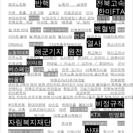
반핵
전북고속
법외노조화
노동자 살생부
한미FTA
인력 퇴출 프로그램
교육감
의료공공성
단식
정의당
조중동
부양의무제
리비아
비정규직 / 희망광장 / 총선 공약
전북도청 국감
이석채 회장
떼죽음
낫 테러
118명을 형사고발
백혈병
쌀 개방 반대
국정화
복지갈구화적단
전북희망대회
혁명
언론
이마트 불매
쌀 목표가격 보장
울산시장
제국주의
마음치유센터
열사
CNG버스
언론파업
CJ대한통운택배파업
청소년인권
해군기지
원전
노동자대회
학교혁신
역사교과서
민주노조
교과학습 진단평가
노사분규
론스타 / 모피아 / 금융비리
이마트
인청공항
전태일 / 이소선 / 김진숙 / 희망버스
군산
버스폐업
고엽제
노유림
전주 도가니
사회복지시설
정언유착
현금수입금 확인원제
기름유출
민주노총 임원직선제 결선투표
택시파업
반올림
박원순/뉴타운/재개발
전북평학
곧바로 2백여 명의 원청 관리자와 경비대가 식당 앞으로 몰려들어 폭력을 행사하기 
컨택터스
전북도민일보·전라일보
취업규칙
가습기살균제
전북녹색연합
반자본주의
철탑
공공부문 비정규직
최모 차장의 진두지휘 하에 단식에 돌입한 아주머니들은 물론 함께 있던 농성자들을 무자비하게 폭행하면서
비정규직
#미투운동
현대차판매
상수도
하제마을
불법사찰
부실 의혹
드레곤레이크CC
파면
의료민영화
CNG
버스중단사태
KTX 민영화
대형마트
백기완
대중교통시책평가
자림복지재단
문규현
노동해방선봉대
금강
산재
해군기지 / 강정마을
끊는 쇳물 산재사망
청소년
웅포