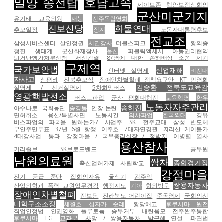
밀양 송전탑
호남고속
세이브존
핵안보정상회의
군산미군기지
유기태 교육의원
재능
전주독립영화
진보신당
화물연대
추모일정
징계
노동자대통령후보
전교조
삼성서비스센터
살인정권
시간강사
더블스피크
황의종
청진
생태계
군산화재참사
울산
퍼블릭액세서
아동권리협약
퇴거단행가처분신청
서신검열
87명에 대한 손해배상 소송 제기
구제역
국가보안법
산업재해
인터넷 실명제
비전대
자사고
삼평리
전북추모식
장애인차별철폐 정책요구안
KT 민영화
김승환 전북도교육감
실명제 / 선거실명제
5차희망버스
영광핵발전소
버스ㅡ파업
군산 평화대행진
교육혁명
한우
노동자자주관리
송하진
아수나로
국회농단
송경동
안장 논란
면허취소
용산/특별사면
노동시간
의사파업
한국외대
경유
버스파업의 파국을 원하는가?
사업주
SK
전주교대
삼성 반도체
부안주민투표
87년 6월 항쟁
이주호
7대자연경관
지리산 케이블카
4대강사업
통과
강정마을 / 국무총리실장 / 정박지
이병렬 열사
용산참사
키리졸브
SK브로드밴드
공무원
남원의료원
쌍차
종합경기장
축산업허가제
사립학교
강정마을
전기 공급 중단
집회의자유
굴삭기
김주익
쌍용자동차
산업의학과
폭력
교원업무경감
행정지도
기아
항의방문
장애인차별철폐
진보당
전라북도 어린이집
준공영제
국회의선
대학구조조정
세월호 십자가 순례
황당해고
후쿠시마 원전
직업안정법
인권영화
플루토늄
승무거부
내란음모
전주완주통합
후쿠시마
LG
교과부
사망 / 쌍용자동차
박근혜 연설
파견법