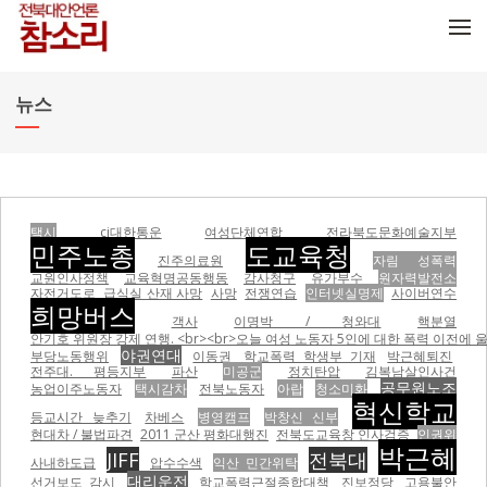
메뉴 건너뛰기
뉴스
택시
cj대한통운
여성단체연합
전라북도문화예술지부
민주노총
도교육청
진주의료원
자림 성폭력
교원인사정책
교육혁명공동행동
감사청구
유가부수
원자력발전소
자전거도로
급식실 산재 사망
사망
전쟁연습
인터넷실명제
사이버연수
희망버스
객사
이명박 / 청와대
핵분열
안기호 위원장 강제 연행. <br><br>오늘 여성 노동자 5인에 대한 폭력 이전에 울산 현대자동차비정
야권연대
부당노동행위
이동권
학교폭력 학생부 기재
박근혜퇴진
전주대. 평등지부
파산
미공군
정치탄압
김복남살인사건
공무원노조
농업이주노동자
택시감차
전북노동자
아랍
청소미화
혁신학교
등교시간 늦추기
차베스
병영캠프
박창신 신부
현대차 / 불법파견
2011 군산 평화대행진
전북도교육창 인사검증
인권위
박근혜
JIFF
전북대
사내하도급
압수수색
익산 민간위탁
대리운전
선거보도 감시
학교폭력근절종합대책
진보정당
고용불안