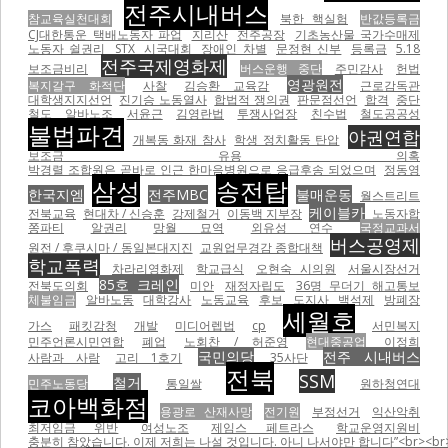
전주시내버스
참교육실천대회
북한 핵실험
반값등록금
CJ대한통운 택배노동자 파업
지리산
전주공장
기초농산물 국가수매제
노동자 쉴권리
STX
시국대회
장애인 차별
문정현 신부
등록금
5.18
전주국제영화제
보조금비리
버스운행 중단
주민감사
헌법
영광원전
복지갈구 화적단
사찰
김승환 교육감
근로감독관
대학생지지선언
진기승 노동열사
합법적 쟁의권
판문점선언
합격
중단
철도
알바노조
서윤근
김영란법
투쟁사업장
친수법
철도공공성
불법파견
야권연합
개복동 화재 참사
학생 정치활동 탄압
보조금 유용 의혹
박경렬 조합원은 곧바로 인근 한마음병원으로 응급후송 되었으며
정동영
삼성
송전탑
한국지엠
전주MBC
불매운동
월스트리트
케이블카
전북교육
현대차 / 신승훈
강제철거
이동백 지부장
노동자합
쫑파티
알권리
망월 묘역
외유성 연수
국정교과서
버스공영제
원전 / 후쿠시마 / 동일본대지진
교원업무경감 종합대책
학교폭력
차라리영화제
학교급식
오현숙 시의원
서울시장선거
85호 크레인
전북도의회
미안
재정자립도
36명 무더기 해고통보
체불임금
알바노동
대학강사
노동교육
후보
도지사
백석제
방폐장
세월호
가스
패킷감청
개발
미디어렙법
cp
서민복지
민주언론시민연합
폐업
노회찬 / 허준영
현대중공업
이정희
국민의당
전주 시내버스
사람과 사람
고리 1호기
35사단
전북
SSM
철거
민주노동당
통일쌀
원하청연대
코아백화점
용광로 산재사망
전기원
부정선거
익산악취
최저임금 위반
여성노조
제임스 페트라스
학교운영지원비
충분히 참았습니다. 이제 저희는 나설 것입니다. 아니 나서야만 합니다”<br><br