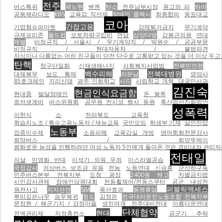
전주
버스특위
곽노현
벤젠
탄소
전주남부시장
원고와 피
하야
공동체라디오
KBS
교육감 직선제
장애인 콜택시
최종합의
웅포대교
코아
간접고용
기업형슈퍼마켓
강제퇴거금지
무기계약
규제프리존
월드컵
오토차량구입비
면담
삼양다방
강봉근의원
연대
체벌
비정규직 / 서울시 / 무기계약직 / 박원순 / 공공부문
비정규직 / 현대자동차 / 불법파견
자식이나 다름없는 어린 친구들이 단전·단수로 고통받고 있는 것을 더 이상 두고 볼
탄핵
창구단일화
신재생에너지
사회복지사업법
전북민언련
백수피해
전북대병원
대체복무
보도 통제
이운남
영양사
85호크레인
지리산댐
광주 인화학교
사드
사립학교 개혁
대국민사과
김진숙
현금인식요금함
현대중
발달장애인
돈 봉투
최저생계비
버스위원회
공무원 전시성 행사 동원
축산업선진화방안
성폭력
이헌식
소
전라북도 교육청
학습지노조 / 특수고용노동자 / 재능교육
국민모임
학생부 기재
살인진압
노동부
집중이수제
소음피해
교육감실 개방
영어회화전문강사
희망버스 / 희망뚜벅이
평화로운 농성을 진행하려던 여성 노동자 5인에게 돌아온 것은 경비대와 관리자들의
전태일
자살
민영화 반대
이석기 의원 무죄
이스라엘공습
국정감사
저상버스 보조금 유용
전농
노동연대
신승훈
군산하구둑
민주버스본부 전북지부
도청 광장
2400원 해고
차별금지법
시민감사관제
장애인당원대회
전동휠체어/전동스쿠터
공군
내성천
퍼블릭액세스
원전사고
지지선언
SJM
풍선효과
동맹휴업
뿌리깊은나무
승무복귀
청도
김정은
전국대리운전노동조합 전북지부
문정현 / 해군기지 / 강정마을
성진여객
전주대비전대
아름다운연대
단체협약
현대
전액관리제
지정충전소
공군기 추락