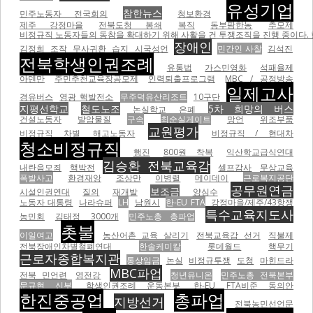
유성기업
참한뉴스
민주노동자 전국회의
청보환경
제주 강정마을
전북도청 봉쇄
복직
동부팜한농
추모제
비정규직 노동자들의 동참을 확대하기 위해 사활을 건 투쟁조직을 진행 중이다.
장애인
김정희
조작
무사귀환
습지
시국성언
민간인 사찰
김석진
전북학생인권조례
유통법
가스민영화
석패율제
아덴만
주민추천교육장공모제
인력퇴출프로그램
MBC / 공정방송
일제고사
경유버스
영광 핵발전소
무주덕유산리조트
10구단
지평선학교
철도노조
5차 희망의 버스
논실학교
은폐
건설노동자
발암물질
구속
최순실게이트
망언
위조부품
교원평가
비정규직 차별
해고노동자
비정규직 / 현대차
청소비정규직
행진
800원 착복
익산학교급식연대
김승환 전북교육감
내란음모죄
핵박전
셀프감사
무상교육
폭발사고
환경재앙
조상만
이병렬
메이데이
근로복지공단
공무원연금
보조금
시설인권연대
질의
재개발
양심수
노동자 대통령
나라슈퍼
LH
남원시
한-EU FTA
강정마을/제주/43항쟁
특수교육지도사
농민회
김태정
3000개
민주노총 총파업
촛불
이일여고
농산어촌 교육 살리기
전북교육감 선거
직불제
전북장애인차별철폐연대
한솔케미칼
롯데월드
핵무기
근로자종합복지관
통상임금
논실
비정규투쟁
도청
마힌드라
MBC파업
전북 민언련
영전강
청년유니온
민주노총 전북본부
문규현 신부
학생인권조례 운동본부
한-EU FTA비준 동의안
한진중공업
총파업
지방선거
전북농민선언문