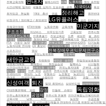
현대차
노후차량
전북교육개혁
팔레스타인
미투
청도 송전탑
시국미사
시간선택제 일자리
세월호 십자가 도보순례
공현
옥성
정리해고
최저임금 현실화
19대 총선
연료
원전반대
LG유플러스
비정규직 / 정리해고 / 희망광장
보리
타요버스
미군기지
우체국민영화
KTX민영화
노동유연화
교육개혁
구조조정
저상버스 의무도입기준
고용보장
전주시청
대리운전노동자
민중총궐기
진보교육감
드론
셰브런
쉴 권리
대명동
전자주민증
청와대 반납
천막
고준위핵폐기장
학교 비정규직
FTA
가로수 농약
노동기본권
전북교육감
mingming2015
다기능화
노동자대회 전야제
LH 홍보비
논 갈아엎기 투쟁
대우차
어린이병원비
전북장애우권익문제연구소
스포츠강사
영상
전북버스문제
중앙노동위원회
경찰폭력
삼성서비스
새만금교통
차량화재
새만금 송전탑
한일정보보호협정
대명동/개복동 화재참사
현장실습생
탈핵버스
시신탈취
시간강사처우개선
전북도청 성추행
전국노동자대회
군부대 오염
사노련
유성엽
언론 외압
김완주
전주시의회
이일여중고
김모 부장
한국타이어
현대차 노조
무형유산
노조혐오
농공단지
산재사망
추대위
인성인권부
소말리아
성매매집결지
경찰 폭력
신성여객
퇴진
밀양 희망버스
삼성반도체
성매매방지법
독립영화
강정
CJ대한통운택배 파업
민들레 순례단
공영제
민주노총전북본부
전주시청 돈봉투
진안군복합노인복지타운
교육사랑 남원 시민 모임
농성장
수급조절
23일(수)경 상급단체 및 시민사회단체들과 연대하여 안기호 위원장 납치연행 및 