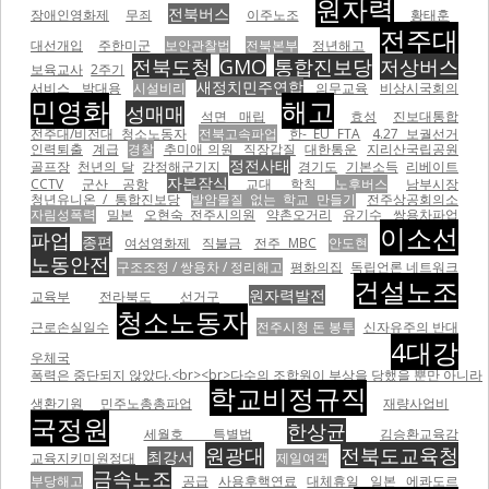
원자력
전북버스
장애인영화제
무죄
이주노조
황태훈
전주대
대선개입
주한미군
보안관찰법
전북본부
정년해고
전북도청
GMO
통합진보당
저상버스
보육교사
2주기
새정치민주연합
서비스
박대용
시설비리
의무교육
비상시국회의
민영화
해고
성매매
석면 매립
효성
진보대통합
전주대/비전대 청소노동자
전북고속파업
한- EU FTA
4.27 보궐선거
인력퇴출
계급
경찰
추미애 의원
직장갑질
대한통운
지리산국립공원
정전사태
골프장
천년의 달
강정해군기지
경기도
기본소득
리베이트
자본잠식
CCTV
군산 공항
교대
학칙
노후버스
남부시장
청년유니온 / 통합진보당
발암물질 없는 학교 만들기
전주상공회의소
자림성폭력
밀본
오현숙 전주시의원
약촌오거리
유기수
쌍용차파업
이소선
파업
종편
여성영화제
직불금
전주 MBC
안도현
노동안전
구조조정 / 쌍용차 / 정리해고
평화의집
독립언론 네트워크
건설노조
원자력발전
교육부
전라북도
선거구
청소노동자
근로손실일수
전주시청 돈 봉투
신자유주의 반대
4대강
우체국
폭력은 중단되지 않았다.<br><br>다수의 조합원이 부상을 당했을 뿐만 아니라
학교비정규직
생환기원
민주노총총파업
재량사업비
국정원
한상균
세월호 특별법
김승환교육감
원광대
전북도교육청
최강서
교육지키미원정대
제일여객
금속노조
부당해고
공급
사용후핵연료
대체휴일
일본
에콰도르