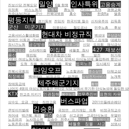
밀양
인사특위
고용승계
진보신당 전북도당
6월 항쟁
의정회
버스노동자
노동자
환노위
전라선 KTX
경쟁교육
전주대/비전대
군산 전북대병원
홍수
도가니
한중fta
멸종
평등지부
경기동부
전임자
한국지엠 철수
신자유주의
김득중
군산 미군기지
미원상사
철도공사
민주노총 후보
현대차 비정규직
고용서비스활성화법
벽성대
무상급식
장애인 이동권
군비확대
재능교육
유용
택배기
MBC / 김재철
대폐차
금강방송
장시간노동
시청자참여프로그램
신당
도의회
채식급식
이집트
4.27 재보선
전주교도소
스타케미컬
세월호 참사
용산
해킹팀
전주종합경기장
핵 발전
허가제
5명의 여성노동자들이 싼타모 식당 앞에서 단식농성에 돌입하려 했으나
학비
법외노조
도청 집회 허가제
전주 폭발
입시폐지
보궐
타임오프
전북시국회의
노조할권리
중소상인
단체교섭
직장폐쇄
백색테러
비정규직 / 파견법
삼성전자서비스
노개투
제주해군기지
장애등급제
횡령
염호석
나머지 4명의 여성노동자들은 싼타모 식당 앞에서 무기한 단식농성에 돌입한 상태이
KTX
인권침해
업무추진비
표현의 자유
전교조 지키기
복수노조
버스파업
상수도 요금 인상
직접고용
2011민들레순례단
김승환
큰빗이끼벌레
국정언 선거개입 의혹
비정규직교수
버스
저어새
박근혜 퇴진
수신료
선고공판
고공단식농성
우열반
노조파괴
노사정소위
김승수 전주시장
현병철
프탈레이트
4.20
세월호 침몰 사고
노동존중사회
개복동
티브로드
성명서