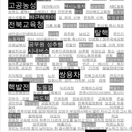
고공농성
택시노동자
대안에너지
삼성전자
ABC협회
만도
브랜드 콜택시
조세피난
8대 안전운행
전라북도교육청
노동당
박근혜하야
희망광장
예수재활원
길 위의 신부
문정현 신부.
전북교육청
기름 유출
희망텐트
6대요구안
한상렬 목사 체포
탈핵
새만금시민생태조사단
감사원
외주화
남성고
무인기
노동재해
감사
마이플레이스
기업형 축산단지
민영화 / 청주국제공항
공무원 성추행
수원남부서
전철연
평화바람
농산물 가격 하락
시내버스
불법찬조금
하루인권영화제
성추행
위장도급
항소
대선
국가인권위원회
민주노총 / 선거방침
지방노동위원회
국회
인권
도민총궐기
입시부정
지역언론
비례대표
희망뚜벅이
농어촌교육발전 특별법
염경석
살처분
빈곤 / 에너지 / 복지
원자력 공모전
완산교통
토지리모델링
6.10
기간제
발달장애인법
쌍용차
지자체장 비리
정책
노선
전북고속지회
연장근로
장자연
아데카코리아
집회시위 금지 가처분 신청
경제
전주시장
핵발전
노동절
누리과정
전북버스파업
핵발전소
버스운행중단
정광훈
교육복지
사납금
전주시민미디어센터 영시미
반도체
지하수 오염
인권조례
정보공개청구
교육의원
준설
국민연금
현장실습
공립유치원
직권남용
전북독립영화제
보조금 유용
칠레
새만금카지노
“충분히 지켜봤고
26일 전주지법 6호 법정(재판장 강경구 부장판사)에서 열린 자사고 지정·고시 취
문재인
협력업체
아오지
인문학
이주노동자
적조
위원장 구속에 이어 하루가 다르게 강도를 높이고 있는 원하청 업체의 탄압
인권유린
업무방해
배출가스
발전노조
하청노동자
우리는 우리의 힘이 남아있는 한 결사항전을 지속할 것”이라고 분노하고 있다. <br