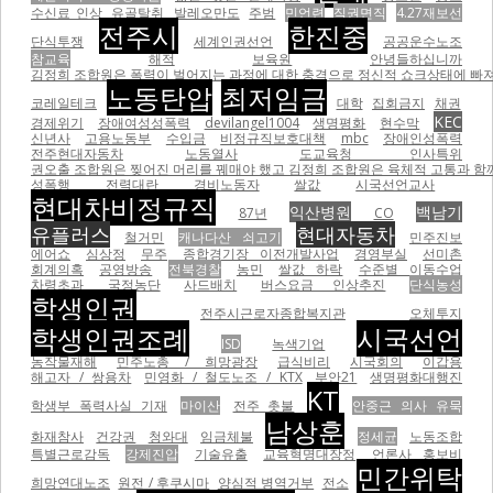
수신료 인상
유골탈취
발레오만도
주범
민언련
직권면직
4.27재보선
전주시
한진중
단식투쟁
세계인권선언
공공운수노조
참교육
해적
보육원
안녕들하십니까
김정희 조합원은 폭력이 벌어지는 과정에 대한 충격으로 정신적 쇼크상태에 빠져
노동탄압
최저임금
코레일테크
대학
집회금지
채권
KEC
경제위기
장애여성성폭력
devilangel1004
생명평화
현수막
신년사
고용노동부
수입금
비정규직보호대책
mbc
장애인성폭력
전주현대자동차
노동열사
도교육청 인사특위
권오출 조합원은 찢어진 머리를 꿰매야 했고 김정희 조합원은 육체적 고통과 함께
성폭행
전력대란
경비노동자
쌀값
시국선언교사
현대차비정규직
익산병원
백남기
87년
CO
유플러스
현대자동차
철거민
캐나다산 쇠고기
민주진보
에어쇼
심상정
무주
종합경기장 이전개발사업
경영부실
선미촌
회계의혹
공영방송
전북경찰
농민
쌀값 하락
수준별 이동수업
차령초과
국정농단
사드배치
버스요금 인상추진
단식농성
학생인권
전주시근로자종합복지관
오체투지
학생인권조례
시국선언
ISD
녹색기업
농작물재해
민주노총 / 희망광장
급식비리
시국회의
이갑용
해고자 / 쌍용차
민영화 / 철도노조 / KTX
부안21
생명평화대행진
KT
학생부 폭력사실 기재
마이산
전주 촛불
안중근 의사 유묵
남상훈
화재참사
건강권
청와대
임금체불
정세균
노동조합
특별근로감독
강제진압
기술유출
교육혁명대장정
언론사 홍보비
민간위탁
희망연대노조
원전 / 후쿠시마
양심적 병역거부
전소