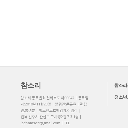
참소리
참소리
청소년
참소리 등록번호:전라북도 아00047 | 등록일
자:2010년11월23일 | 발행인:문규현 | 편집
인:홍정훈 | 청소년보호책임자:이원식 |
전북 전주시 완산구 고사평2길 7-3 1층 |
jbchamsori@gmail.com | TEL.