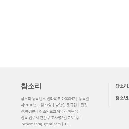
참소리
참소리
청소년
참소리 등록번호:전라북도 아00047 | 등록일
자:2010년11월23일 | 발행인:문규현 | 편집
인:홍정훈 | 청소년보호책임자:이원식 |
전북 전주시 완산구 고사평2길 7-3 1층 |
jbchamsori@gmail.com | TEL.